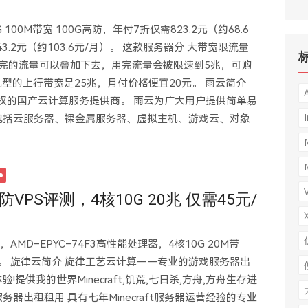
100M带宽 100G高防，年付7折仅需823.2元（约68.6
243.2元（约103.6元/月）。 这款服务器分 大带宽限流量
不完的流量可以叠加下去，用完流量会被限速到5兆，可购
型的上行带宽是25兆，月付价格便宜20元。 雨云简介
产权的国产云计算服务提供商。 雨云为广大用户提供简单易
I
包括云服务器、裸金属服务器、虚拟主机、游戏云、对象
高防VPS评测，4核10G 20兆 仅需45元/
，AMD–EPYC–74F3高性能处理器，4核10G 20M带
栈网络。 旋律云简介 旋律工艺云计算——专业的游戏服务器出
供我的世界Minecraft,饥荒,七日杀,方舟,方舟生存进
机服务器出租租用 具有七年Minecraft服务器运营经验的专业