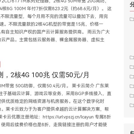
2CL/8171M系列处理器，2核4G 50M带宽 20G高防，
核8G 100M 年付7折仅需823.2元（约68.6元/月）。 这
宽但不限流量型，每个月用不完的流量可以叠加下去，用完
速。不限流量款的2核4G机型的带宽是15兆，价格一
是具有自主知识产权的国产云计算服务提供商。 雨云为广大
的云产品。主营包括云服务器、裸金属服务器、虚拟主
2核4G 100兆 仅需50元/月
0M带宽 50G防御，仅需50.4元/月。 莱卡云简介 广东莱
专注于基础云计算，游戏云等业务，采用BGP多线接入，直
提供优质稳定的网络资源与机房服务。在这个数字化时
力。莱卡云致力于为客户提供卓越的云计算解决方案，帮
地址：https://url.vpszj.cn/lcayun 专属8折
次，使用后续费价格也是8折，走我链接注册的用户才能使