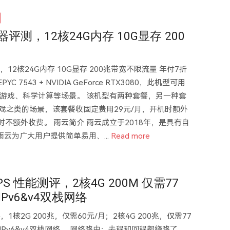
器评测，12核24G内存 10G显存 200
器，12核24G内存 10G显存 200兆带宽不限流量 年付7折
C 7543 + NVIDIA GeForce RTX3080，此机型可用
云游戏、科学计算等场景。 该机型有两种套餐，另一种套
游戏之类的场景，该套餐收固定费用29元/月，开机时额外
时不额外收费。 雨云简介 雨云成立于2018年，是具有自
云为广大用户提供简单易用、...
Read more
S 性能测评，2核4G 200M 仅需77
v6&v4双栈网络
，1核2G 200兆，仅需60元/月；2核4G 200兆，仅需77
IPv6&v4双栈网络。 网络路由：去程和回程都绕路了。