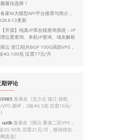
开服最佳选择！
各家AI大模型API平台推荐与简介，
026.6.13更新
【开源】纯真IP库在线查询系统 – IP
地理位置查询、本机IP查询、域名解析
雨云 浙江绍兴BGP 100G高防VPS，
核4G 100兆 仅需77元/月
近期评论
33985
发表在《
北少云 镇江 挂机
/VPS 测评，2核4G 5兆 仅需10元/
月
》
uutlk
发表在《
雨云 香港二区VPS，
核2G 50兆 仅需21元/月，移动优化，
三网直连
》