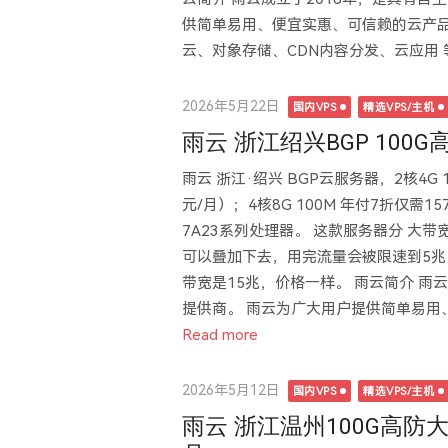
供简单易用、便宜实惠、可信赖的云产品
云、对象存储、CDN内容分发、云应用 
Posted
2026年5月22日
国内VPS
精选VPS/主机
on
雨云 浙江绍兴BGP 100G高
雨云 浙江·绍兴 BGP云服务器，2核4G 1
元/月）；4核8G 100M 年付7折仅需15
7A23系列处理器。 这款服务器分 大
可以叠加下去，用完流量会被限速到5兆
带宽是15兆，价格一样。 雨云简介 雨
提供商。 雨云为广大用户提供简单易用、
Read more
Posted
2026年5月12日
国内VPS
精选VPS/主机
on
雨云 浙江温州100G高防大带