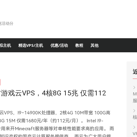
惠活动分
拟主机
精选VPS/主机
优惠/活动
教程
其他
游戏云VPS，4核8G 15兆 仅需112
M
！
PS，I9–14900K处理器，2核4G 10M带宽 100G高
核
5M 仅需1680元/年（约112元/月）。 Intel I9-
用来开Minecraft服务器等对单核性能要求高的应用。 雨
V
主知识产权的国产云计算服务提供商。 雨云为广大用户提