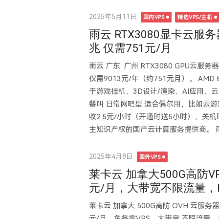
Posted
2025年5月11日
国内VPS
精选VPS/主机
on
雨云 RTX3080显卡云服务
兆 仅需751元/月
雨云 广东·广州 RTX3080 GPU云服务
仅需9013元/年（约751元月）。 AMD EPY
于游戏挂机、3D设计/渲染、AI应用、
餐叫 日常网吧型 适合偶尔用，比如云
收2.5元/小时（开通时送5小时），关机
主知识产权的国产云计算服务提供商。 雨
Posted
2025年4月8日
国外VPS
on
莱卡云 加拿大500G高防VP
元/月，大带宽不限流量，IP
莱卡云 加拿大 500G高防 OVH 云服务器
元/月，免备案VPS，大带宽 不限流量，