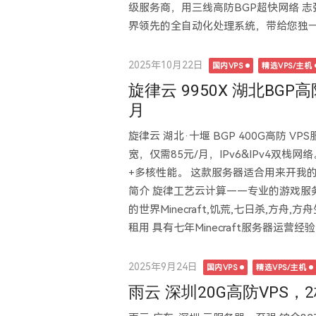
级服务商，用三线高防BGP超快网络 志
界领先的全自动化处理系统，带给您独一.
Posted
2025年10月22日
国内VPS
精选VPS/主机
on
旋律云 9950X 湖北BGP高
月
旋律云 湖北·十堰 BGP 400G高防 VP
宽，仅需85元/月，IPv6&IPv4双栈网络
+多核性能。 这款服务器适合用来开我的
简介 旋律工艺云计算——专业的游戏服
的世界Minecraft,饥荒,七日杀,方舟,
租用 具有七年Minecraft服务器运营经验
Posted
2025年9月24日
国内VPS
精选VPS/主机
on
雨云 深圳20G高防VPS，2