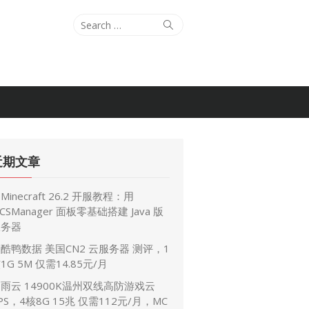
Search
Search
for:
近期文章
Minecraft 26.2 开服教程：用
CSManager 面板零基础搭建 Java 版
服务器
酷鸭数据 美国CN2 云服务器 测评，1
1G 5M 仅需14.85元/月
雨云 14900K温州双线高防游戏云
PS，4核8G 15兆 仅需112元/月，MC