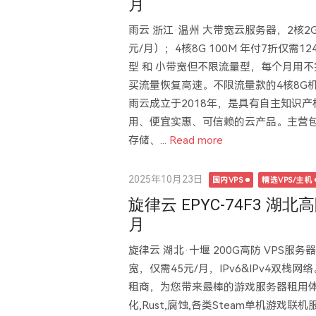
月
雨云 浙江·温州 大带宽云服务器，2核2G 
元/月）；4核8G 100M 年付7折仅需1
型 和 小带宽但不限流量型，每个月用
买流量恢复高速。不限流量款的4核8G机
雨云成立于2018年，是具有自主知识
用、便宜实惠、可信赖的云产品。主营
存储、...
Read more
Posted
2025年10月23日
国内VPS
精选VPS/主机
on
旋律云 EPYC-74F3 湖北
月
旋律云 湖北·十堰 200G高防 VPS服务器
宽，仅需45元/月，IPv6&IPv4双
租商，为您带来最棒的游戏服务器租用体验!提
化,Rust,腐蚀,各类Steam单机游戏联