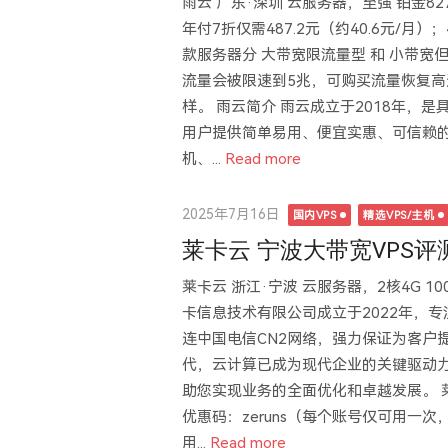
雨云 广东·深圳 云服务器，至强 铂金827
年付7折仅需487.2元（约40.6元/月）；4
款服务器分 大带宽限流量型 和 小带
流量会被限速到5兆，可购买流量恢复高
样。 雨云简介 雨云成立于2018年，
用户提供简单易用、便宜实惠、可信赖
机、...
Read more
Posted
2025年7月16日
国内VPS
精选VPS/主机
on
莱卡云 宁波大带宽VPS评测，
莱卡云 浙江·宁波 云服务器，2核4G 10
卡信息技术有限公司成立于2022年，
连中国电信CN2网络，强力保证为客户
代，云计算已成为现代企业的关键驱动
助您实现业务的全面优化和卓越发展。 莱卡云优惠注册
优惠码：zeruns（每个账号仅可用一
用...
Read more