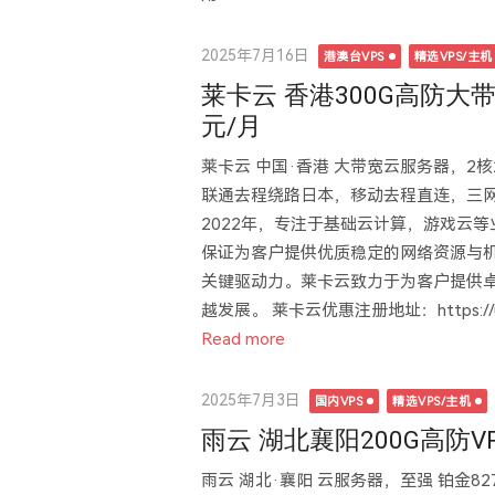
Posted
2025年7月16日
港澳台VPS
精选VPS/主机
on
莱卡云 香港300G高防大带宽
元/月
莱卡云 中国·香港 大带宽云服务器，2核2G
联通去程绕路日本，移动去程直连，三网
2022年，专注于基础云计算，游戏云等
保证为客户提供优质稳定的网络资源与
关键驱动力。莱卡云致力于为客户提供
越发展。 莱卡云优惠注册地址：https://url.
Read more
Posted
2025年7月3日
国内VPS
精选VPS/主机
on
雨云 湖北襄阳200G高防VP
雨云 湖北·襄阳 云服务器，至强 铂金827