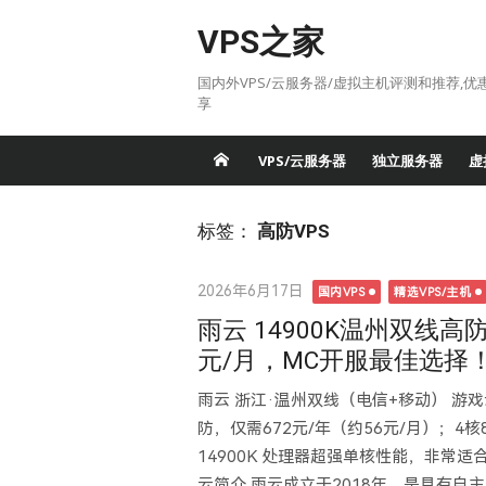
Skip
VPS之家
to
content
国内外VPS/云服务器/虚拟主机评测和推荐,优
享
VPS/云服务器
独立服务器
虚
标签：
高防VPS
Posted
2026年6月17日
国内VPS
精选VPS/主机
on
雨云 14900K温州双线高防
元/月，MC开服最佳选择
雨云 浙江·温州双线（电信+移动） 游戏云V
防，仅需672元/年（约56元/月）；4核8G 1
14900K 处理器超强单核性能，非常适合
云简介 雨云成立于2018年，是具有自