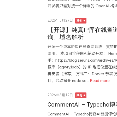
开发者只需对接一个标准的 OpenAI 
Posted
2026年5月27日
其他
on
【开源】纯真IP库在线查询
询、域名解析
开源一个纯真IP库在线查询系统，支持I
调用。 本项目全程由AI辅助开发！ Her
手：https://blog.zeruns.com/archi
据库（qqwry.ipdb）的 IP 地理
机安装（推荐） 方式二：Docker 部署
目，启动命令 node se...
Read more
Posted
2026年3月12日
其他
on
CommentAI – Type
CommentAI – Typecho博客AI智能评