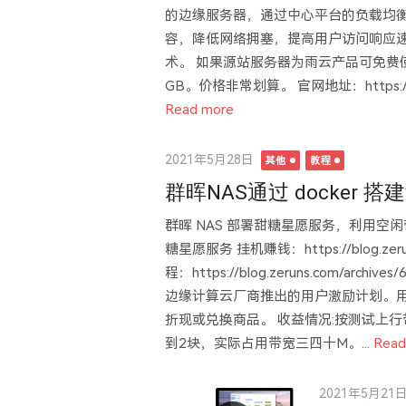
的边缘服务器，通过中心平台的负载均
容，降低网络拥塞，提高用户访问响应速
术。 如果源站服务器为雨云产品可免费
GB。价格非常划算。 官网地址：https://url.v
Read more
Posted
2021年5月28日
其他
教程
on
群晖NAS通过 docker
群晖 NAS 部署甜糖星愿服务，利用空闲带宽
糖星愿服务 挂机赚钱：https://blog.zeru
程：https://blog.zeruns.com/a
边缘计算云厂商推出的用户激励计划。
折现或兑换商品。 收益情况:按测试上行
到2块，实际占用带宽三四十M。...
Read
Posted
2021年5月21