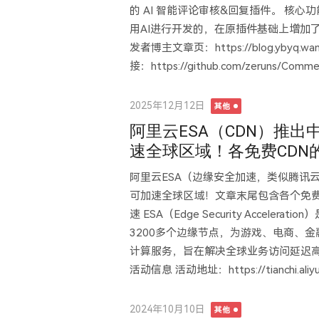
的 AI 智能评论审核&回复插件。 核心功
用AI进行开发的，在原插件基础上增加了
发者博主文章页：https://blog.ybyq.wa
接：https://github.com/zeruns/Com
Posted
2025年12月12日
其他
on
阿里云ESA（CDN）推
速全球区域！各免费CDN
阿里云ESA（边缘安全加速，类似腾讯云
可加速全球区域！文章末尾包含各个免费C
速 ESA（Edge Security Acce
3200多个边缘节点，为游戏、电商、
计算服务，旨在解决全球业务访问延迟
活动信息 活动地址：https://tianchi.aliyun.
Posted
2024年10月10日
其他