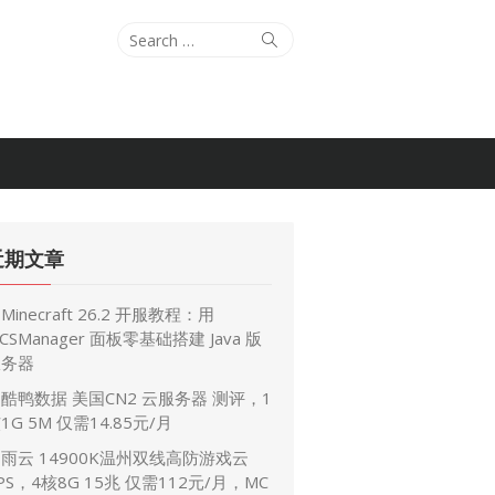
Search
Search
for:
近期文章
Minecraft 26.2 开服教程：用
CSManager 面板零基础搭建 Java 版
服务器
酷鸭数据 美国CN2 云服务器 测评，1
1G 5M 仅需14.85元/月
雨云 14900K温州双线高防游戏云
PS，4核8G 15兆 仅需112元/月，MC