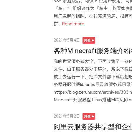
365 家庭版后，可供 6 位用户使用
「车」？ 组织者作为「车主」购买家庭
用户发起的组队，往往充满隐患，很有可
拼...
Read more
Posted
2021年5月4日
其他
on
各种Minecraft服务
我的世界服务端大全，下面收集了一些M
文件，由于服务器处于境外，所以下载
放上去运行一下，把库文件都下载后把服务端
务器开服时把libraries目录放服务端
https://blog.zeruns.com/archive
Minecraft开服教程 Linux搭建MC私服fo
Posted
2021年5月2日
其他
on
阿里云服务器共享型和企