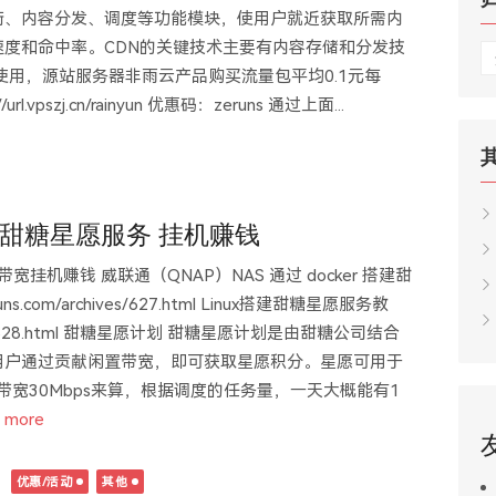
衡、内容分发、调度等功能模块，使用户就近获取所需内
度和命中率。CDN的关键技术主要有内容存储和分发技
归
使用，源站服务器非雨云产品购买流量包平均0.1元每
档
pszj.cn/rainyun 优惠码：zeruns 通过上面...
 搭建甜糖星愿服务 挂机赚钱
挂机赚钱 威联通（QNAP）NAS 通过 docker 搭建甜
ns.com/archives/627.html Linux搭建甜糖星愿服务教
rchives/628.html 甜糖星愿计划 甜糖星愿计划是由甜糖公司结合
用户通过贡献闲置带宽，即可获取星愿积分。星愿可用于
带宽30Mbps来算，根据调度的任务量，一天大概能有1
 more
日
优惠/活动
其他