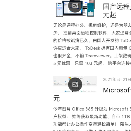
on
国产远程控
元起
无论是远程办公、机房维护，还是为朋
少。 提到桌面远程控制软件，大家通常会想
的价格被诟病已久，由国人开发的 ToDesk ( ht
许更适合大家。 ToDesk 拥有国内海
也很齐全，不输 Teamviewer。上架
5 元优惠，只需 103 元起。 跨平台连接很方
Posted
2021年5月21
on
Microso
元
今年四月 Office 365 升级为 Mic
户权益： 始终获取最新功能、自带 1TB O
功能都让办公操作变得轻松简单！ 陌生人拼