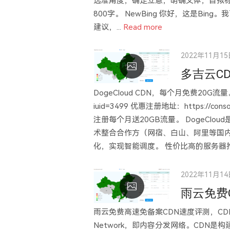
选准角度，确定立意，明确文体，自拟
800字。 NewBing 你好，这是B
建议，...
Read more
Posted
2022年11月1
on
多吉云C
DogeCloud CDN，每个月免费20G流量。 Do
iuid=3499 优惠注册地址：https://consol
注册每个月送20GB流量。 DogeClo
术整合合作方（网宿、白山、阿里等国
化，实现智能调度。 性价比高的服务器推荐：https:
Posted
2022年11月1
on
雨云免费
雨云免费高速免备案CDN速度评测，CDN节点
Network，即内容分发网络。CDN