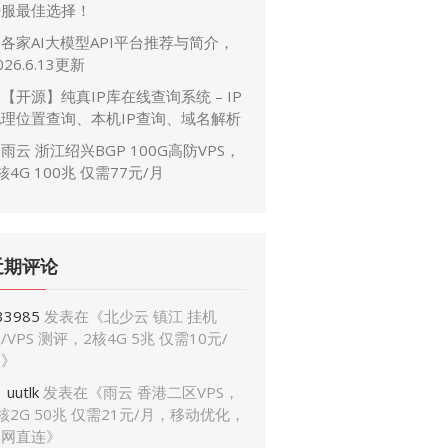
开服最佳选择！
各家AI大模型API平台推荐与简介，
026.6.13更新
【开源】纯真IP库在线查询系统 – IP
地理位置查询、本机IP查询、域名解析
雨云 浙江绍兴BGP 100G高防VPS，
核4G 100兆 仅需77元/月
近期评论
33985
发表在《
北少云 镇江 挂机
/VPS 测评，2核4G 5兆 仅需10元/
月
》
uutlk
发表在《
雨云 香港二区VPS，
核2G 50兆 仅需21元/月，移动优化，
三网直连
》