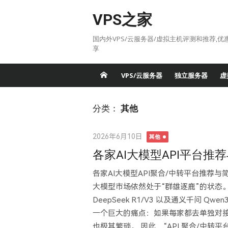
Skip
VPS之家
to
content
国内外VPS/云服务器/虚拟主机评测和推荐,优
享
VPS/云服务器
独立服务器
虚
分类：
其他
Posted
2026年6月10日
其他
on
各家AI大模型API平台推荐与
各家AI大模型API聚合/中转平台推荐与简
大模型市场依然处于“群雄逐鹿”的状态。从国外
DeepSeek R1/V3 以及通义千问
一个巨大的痛点：如果每家都去单独对接、
也极其繁琐。 因此，“API 聚合/中转平台