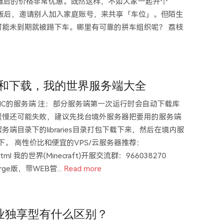
，均摊后的价格非常优惠。既然这样，不如大家一起开个
版后，邀请别人加入家庭账号，来共享「车位」。但陌生
能未到期就被踢下车。哪里有可靠的拼车组织呢？ 荔枝
端介绍和下载，我的世界服务端大全
C的服务端 注：部分服务端第一次运行时会自动下载库
缓慢还可能失败，建议先找台境外服务器把要用的服务端
目录下的libraries目录打包下载下来，然后在境内服
目录下。 高性价比和便宜的VPS/云服务器推荐：
s/383.html 我的世界(Minecraft)开服交流群：966038270
rge版，带WEB管...
Read more
业独享型有什么区别？