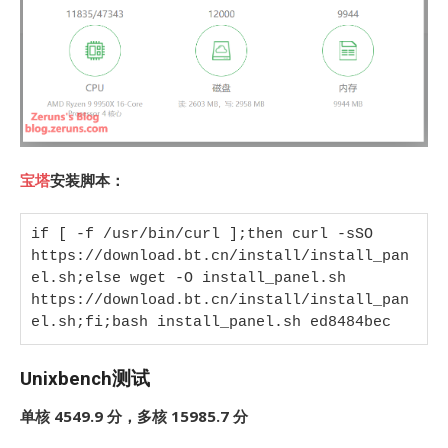
宝塔
安装脚本：
if [ -f /usr/bin/curl ];then curl -sSO 
https://download.bt.cn/install/install_pan
el.sh;else wget -O install_panel.sh 
https://download.bt.cn/install/install_pan
el.sh;fi;bash install_panel.sh ed8484bec
Unixbench测试
单核 4549.9 分，多核 15985.7 分