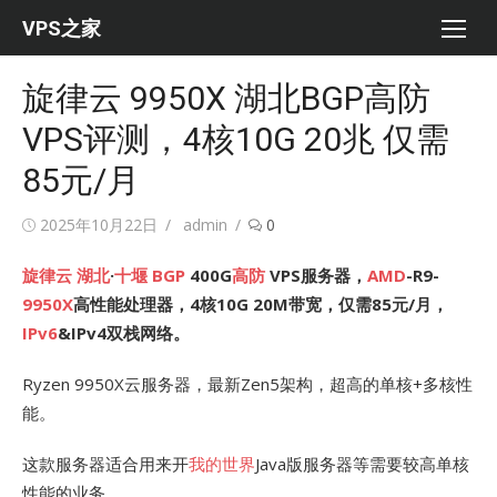
Skip
VPS之家
to
content
旋律云 9950X 湖北BGP高防
VPS评测，4核10G 20兆 仅需
85元/月
Posted
Author
2025年10月22日
admin
0
on
旋律云
湖北
·
十堰
BGP
400G
高防
VPS服务器，
AMD
-R9-
9950X
高性能处理器，4核10G 20M带宽，仅需85元/月，
IPv6
&IPv4双栈网络。
Ryzen 9950X云服务器，最新Zen5架构，超高的单核+多核性
能。
这款服务器适合用来开
我的世界
Java版服务器等需要较高单核
性能的业务。