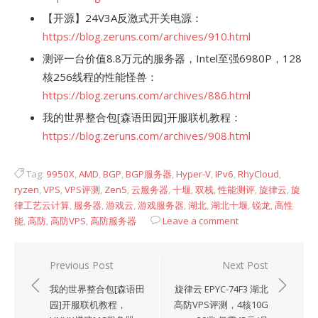
【开源】24V3A反激式开关电源：
https://blog.zeruns.com/archives/910.html
测评一台价值8.8万元的服务器，Intel至强6980P，128
核256线程的性能怪兽：
https://blog.zeruns.com/archives/886.html
我的世界整合包[森语田园]开服联机教程：
https://blog.zeruns.com/archives/908.html
Tag:
9950X
,
AMD
,
BGP
,
BGP服务器
,
Hyper-V
,
IPv6
,
RhyCloud
,
ryzen
,
VPS
,
VPS评测
,
Zen5
,
云服务器
,
十堰
,
双栈
,
性能测评
,
旋律云
,
旋
律工艺云计算
,
服务器
,
游戏云
,
游戏服务器
,
湖北
,
湖北十堰
,
锐龙
,
高性
能
,
高防
,
高防VPS
,
高防服务器
Leave a comment
文
Previous Post
Next Post
章
我的世界整合包[森语田
旋律云 EPYC-74F3 湖北
导
园]开服联机教程，
高防VPS评测，4核10G