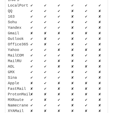
IMAPS

LocalPort ✔     ✔     ✔     ✔     ✔     ✔    

QQ        ✔     ✔     ✔     ✘     ✔     ✘    

163       ✔     ✔     ✔     ✘     ✔     ✘    

Sohu      ✔     ✔     ✔     ✘     ✔     ✘    

Yandex    ✔     ✔     ✔     ✘     ✔     ✘    

Gmail     ✘     ✘     ✘     ✘     ✘     ✘    

Outlook   ✔     ✘     ✔     ✘     ✔     ✘    

Office365 ✔     ✘     ✔     ✘     ✔     ✘    

Yahoo     ✔     ✔     ✘     ✘     ✘     ✘    

MailCOM   ✔     ✔     ✔     ✘     ✔     ✘    

MailRU    ✔     ✔     ✘     ✘     ✔     ✘    

AOL       ✔     ✔     ✘     ✘     ✘     ✘    

GMX       ✔     ✔     ✔     ✘     ✔     ✘    

Sina      ✔     ✔     ✔     ✘     ✔     ✘    

Apple     ✘     ✔     ✘     ✘     ✘     ✘    

FastMail  ✘     ✔     ✘     ✘     ✘     ✘    

ProtonMail✘     ✘     ✘     ✘     ✘     ✘    

MXRoute   ✔     ✘     ✔     ✘     ✔     ✘    

Namecrane ✔     ✔     ✔     ✘     ✔     ✘    

XYAMail   ✘     ✘     ✘     ✘     ✘     ✘    
