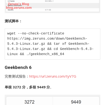
测试脚本：
wget --no-check-certificate 
https://img.zeruns.com/down/Geekbench-
5.4.3-Linux.tar.gz && tar xf Geekbench-
5.4.3-Linux.tar.gz && cd Geekbench-5.4.3-
Linux && ./geekbench_x86_64
Geekbench 6
完整测试报告：
https://url.zeruns.com/tyV7G
单核 3272 分，多核 9449 分
。