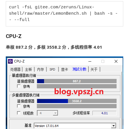
curl -fsL gitee.com/zeruns/Linux-
shell/raw/master/LemonBench.sh | bash -s -
- --full
CPU-Z
单核 887.2 分，多核 3558.2 分，多线程倍率 4.01