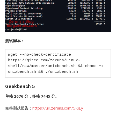
测试脚本：
wget --no-check-certificate 
https://gitee.com/zeruns/Linux-
shell/raw/master/unixbench.sh && chmod +x 
unixbench.sh && ./unixbench.sh
Geekbench 5
单核 2676 分，多核 7445 分
。
完整测试报告：
https://url.zeruns.com/5KiEy