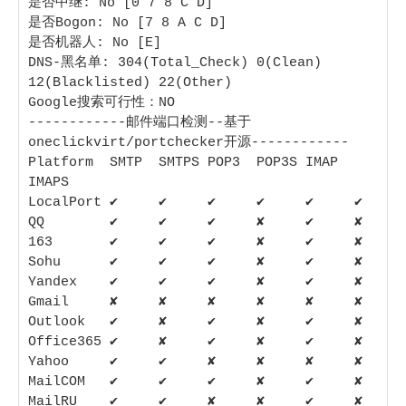
是否中继: No [0 7 8 C D] 

是否Bogon: No [7 8 A C D] 

是否机器人: No [E] 

DNS-黑名单: 304(Total_Check) 0(Clean) 
12(Blacklisted) 22(Other) 

Google搜索可行性：NO

------------邮件端口检测--基于
oneclickvirt/portchecker开源------------

Platform  SMTP  SMTPS POP3  POP3S IMAP  
IMAPS

LocalPort ✔     ✔     ✔     ✔     ✔     ✔    

QQ        ✔     ✔     ✔     ✘     ✔     ✘    

163       ✔     ✔     ✔     ✘     ✔     ✘    

Sohu      ✔     ✔     ✔     ✘     ✔     ✘    

Yandex    ✔     ✔     ✔     ✘     ✔     ✘    

Gmail     ✘     ✘     ✘     ✘     ✘     ✘    

Outlook   ✔     ✘     ✔     ✘     ✔     ✘    

Office365 ✔     ✘     ✔     ✘     ✔     ✘    

Yahoo     ✔     ✔     ✘     ✘     ✘     ✘    

MailCOM   ✔     ✔     ✔     ✘     ✔     ✘    

MailRU    ✔     ✔     ✘     ✘     ✔     ✘    
