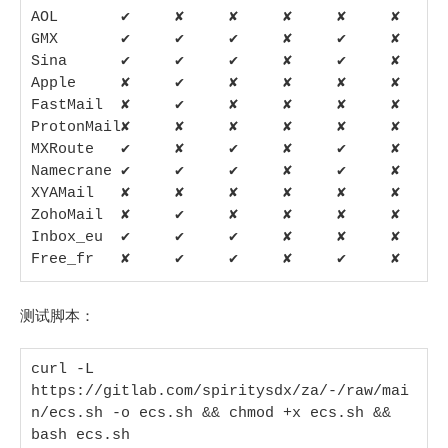
AOL       ✔     ✘     ✘     ✘     ✘     ✘    

GMX       ✔     ✔     ✔     ✘     ✔     ✘    

Sina      ✔     ✔     ✔     ✘     ✔     ✘    

Apple     ✘     ✔     ✘     ✘     ✘     ✘    

FastMail  ✘     ✔     ✘     ✘     ✘     ✘    

ProtonMail✘     ✘     ✘     ✘     ✘     ✘    

MXRoute   ✔     ✘     ✔     ✘     ✔     ✘    

Namecrane ✔     ✔     ✔     ✘     ✔     ✘    

XYAMail   ✘     ✘     ✘     ✘     ✘     ✘    

ZohoMail  ✘     ✔     ✘     ✘     ✘     ✘    

Inbox_eu  ✔     ✔     ✔     ✘     ✘     ✘    

Free_fr   ✘     ✔     ✔     ✘     ✔     ✘
测试脚本：
curl -L 
https://gitlab.com/spiritysdx/za/-/raw/mai
n/ecs.sh -o ecs.sh && chmod +x ecs.sh && 
bash ecs.sh