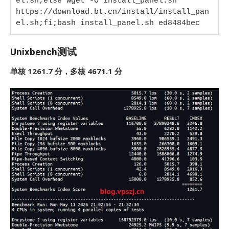
el.sh;else wget -O install_panel.sh 
https://download.bt.cn/install/install_pan
el.sh;fi;bash install_panel.sh ed8484bec
Unixbench测试
单核 1261.7 分，多核 4671.1 分