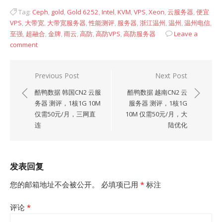
Tag:
Ceph
,
gold
,
Gold 6252
,
Intel
,
KVM
,
VPS
,
Xeon
,
云服务器
,
便宜
VPS
,
大带宽
,
大带宽服务器
,
性能测评
,
服务器
,
浙江温州
,
温州
,
温州电信
,
至强
,
超融合
,
金牌
,
雨云
,
高防
,
高防VPS
,
高防服务器
Leave a
comment
文
Previous Post
Next Post
章
酷鸭数据 韩国CN2 云服
酷鸭数据 越南CN2 云
导
务器 测评，1核1G 10M
服务器 测评，1核1G
仅需50元/月，三网直
10M 仅需50元/月，大
航
连
陆优化
发表回复
您的邮箱地址不会被公开。
必填项已用
*
标注
评论
*