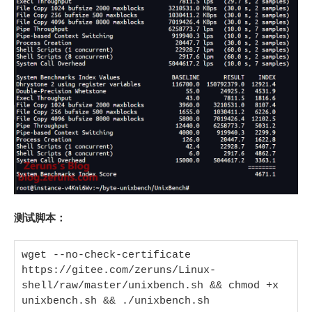
测试脚本：
wget --no-check-certificate 
https://gitee.com/zeruns/Linux-
shell/raw/master/unixbench.sh && chmod +x 
unixbench.sh && ./unixbench.sh