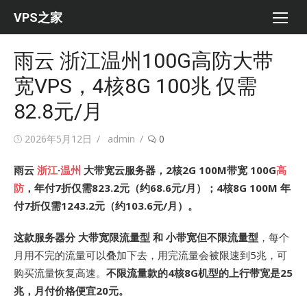
Skip
VPS之家
to
content
雨云 浙江温州100G高防大带
宽VPS，4核8G 100兆 仅需
82.8元/月
Posted
Author
2026年5月12日
admin
0
on
雨云
浙江
·
温州
大带宽云服务器，2核2G 100M带宽 100G
高
防
，年付7折仅需823.2元（约68.6元/月）；4核8G 100M 年
付7折仅需1243.2元（约103.6元/月）。
这款服务器分 大带宽限流量型 和 小带宽但不限流量型
，每个
月用不完的流量可以叠加下去，用完流量会被限速到5兆，可
购买流量恢复高速。
不限流量款的4核8G机型的上行带宽是25
兆，月付价格便宜20元。