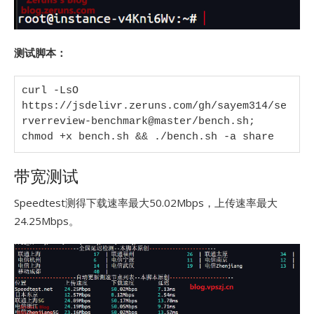
测试脚本：
curl -LsO 
https://jsdelivr.zeruns.com/gh/sayem314/se
rverreview-benchmark@master/bench.sh; 
chmod +x bench.sh && ./bench.sh -a share
带宽测试
Speedtest测得下载速率最大50.02Mbps，上传速率最大
24.25Mbps。