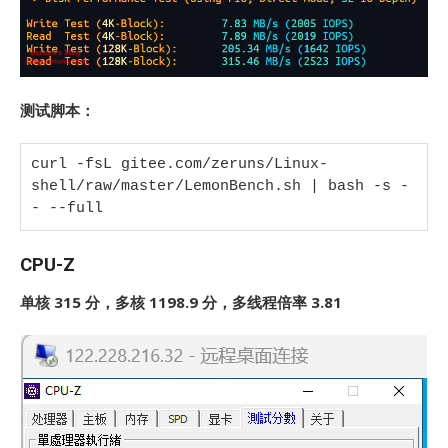
测试脚本：
curl -fsL gitee.com/zeruns/Linux-
shell/raw/master/LemonBench.sh | bash -s -
- --full
CPU-Z
单核 315 分，多核 1198.9 分，多线程倍率 3.81