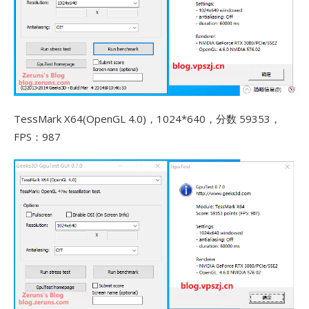
TessMark X64(OpenGL 4.0)，1024*640，分数 59353，
FPS：987