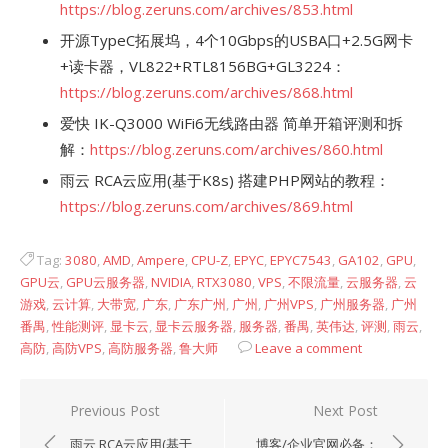
https://blog.zeruns.com/archives/853.html
开源TypeC拓展坞，4个10Gbps的USBA口+2.5G网卡
+读卡器，VL822+RTL8156BG+GL3224：
https://blog.zeruns.com/archives/868.html
爱快 IK-Q3000 WiFi6无线路由器 简单开箱评测和拆
解：
https://blog.zeruns.com/archives/860.html
雨云 RCA云应用(基于K8s) 搭建PHP网站的教程：
https://blog.zeruns.com/archives/869.html
Tag:
3080
,
AMD
,
Ampere
,
CPU-Z
,
EPYC
,
EPYC7543
,
GA102
,
GPU
,
GPU云
,
GPU云服务器
,
NVIDIA
,
RTX3080
,
VPS
,
不限流量
,
云服务器
,
云
游戏
,
云计算
,
大带宽
,
广东
,
广东广州
,
广州
,
广州VPS
,
广州服务器
,
广州
番禺
,
性能测评
,
显卡云
,
显卡云服务器
,
服务器
,
番禺
,
英伟达
,
评测
,
雨云
,
高防
,
高防VPS
,
高防服务器
,
鲁大师
Leave a comment
文
Previous Post
Next Post
章
雨云 RCA云应用(基于
博客/企业官网必备：