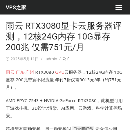
Skip
VPS之家
to
content
雨云 RTX3080显卡云服务器评
测，12核24G内存 10G显存
200兆 仅需751元/月
Posted
Author
2025年5月11日
admin
0
on
雨云
广东
·
广州
RTX3080
GPU
云服务器，12核24G内存 10G
显存 200兆带宽不限流量 年付7折仅需9013元/年（约751元
月）。
AMD EPYC 7543 + NVIDIA GeForce RTX3080，此机型可用
于游戏挂机、3D设计/渲染、AI应用、云游戏、科学计算等场
景。
该机型有两种套餐，另一种套餐叫
适合偶尔用，
日常网吧型