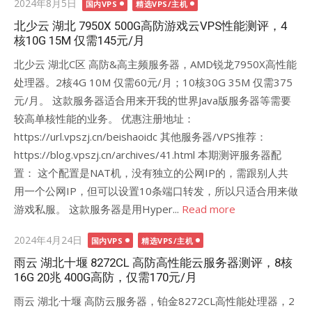
Posted
2024年8月5日
国内VPS
精选VPS/主机
on
北少云 湖北 7950X 500G高防游戏云VPS性能测评，4
核10G 15M 仅需145元/月
北少云 湖北C区 高防&高主频服务器，AMD锐龙7950X高性能
处理器。2核4G 10M 仅需60元/月；10核30G 35M 仅需375
元/月。 这款服务器适合用来开我的世界Java版服务器等需要
较高单核性能的业务。 优惠注册地址：
https://url.vpszj.cn/beishaoidc 其他服务器/VPS推荐：
https://blog.vpszj.cn/archives/41.html 本期测评服务器配
置： 这个配置是NAT机，没有独立的公网IP的，需跟别人共
用一个公网IP，但可以设置10条端口转发，所以只适合用来做
游戏私服。 这款服务器是用Hyper...
Read more
Posted
2024年4月24日
国内VPS
精选VPS/主机
on
雨云 湖北十堰 8272CL 高防高性能云服务器测评，8核
16G 20兆 400G高防，仅需170元/月
雨云 湖北·十堰 高防云服务器，铂金8272CL高性能处理器，2