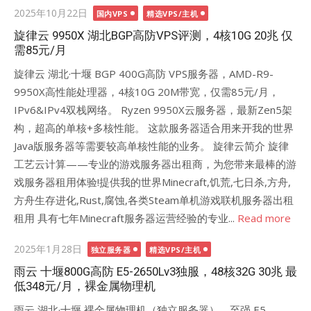
Posted
2025年10月22日
国内VPS
精选VPS/主机
on
旋律云 9950X 湖北BGP高防VPS评测，4核10G 20兆 仅
需85元/月
旋律云 湖北·十堰 BGP 400G高防 VPS服务器，AMD-R9-
9950X高性能处理器，4核10G 20M带宽，仅需85元/月，
IPv6&IPv4双栈网络。 Ryzen 9950X云服务器，最新Zen5架
构，超高的单核+多核性能。 这款服务器适合用来开我的世界
Java版服务器等需要较高单核性能的业务。 旋律云简介 旋律
工艺云计算——专业的游戏服务器出租商，为您带来最棒的游
戏服务器租用体验!提供我的世界Minecraft,饥荒,七日杀,方舟,
方舟生存进化,Rust,腐蚀,各类Steam单机游戏联机服务器出租
租用 具有七年Minecraft服务器运营经验的专业...
Read more
Posted
2025年1月28日
独立服务器
精选VPS/主机
on
雨云 十堰800G高防 E5-2650Lv3独服，48核32G 30兆 最
低348元/月，裸金属物理机
雨云 湖北·十堰 裸金属物理机（独立服务器），至强 E5–