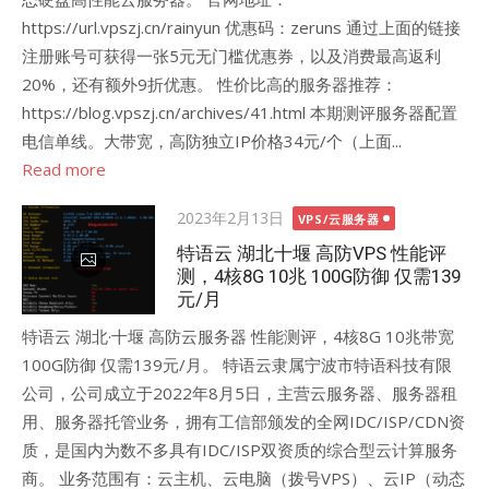
https://url.vpszj.cn/rainyun 优惠码：zeruns 通过上面的链接
注册账号可获得一张5元无门槛优惠券，以及消费最高返利
20%，还有额外9折优惠。 性价比高的服务器推荐：
https://blog.vpszj.cn/archives/41.html 本期测评服务器配置
电信单线。大带宽，高防独立IP价格34元/个（上面...
Read more
Posted
2023年2月13日
VPS/云服务器
on
特语云 湖北十堰 高防VPS 性能评
测，4核8G 10兆 100G防御 仅需139
元/月
特语云 湖北·十堰 高防云服务器 性能测评，4核8G 10兆带宽
100G防御 仅需139元/月。 特语云隶属宁波市特语科技有限
公司，公司成立于2022年8月5日，主营云服务器、服务器租
用、服务器托管业务，拥有工信部颁发的全网IDC/ISP/CDN资
质，是国内为数不多具有IDC/ISP双资质的综合型云计算服务
商。 业务范围有：云主机、云电脑（拨号VPS）、云IP（动态