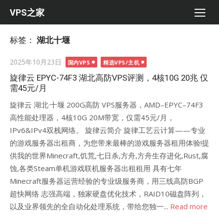
Skip
VPS之家
to
content
标签：
湖北十堰
Posted
2025年10月23日
国内VPS
精选VPS/主机
on
旋律云 EPYC-74F3 湖北高防VPS评测，4核10G 20兆 仅
需45元/月
旋律云 湖北·十堰 200G高防 VPS服务器，AMD–EPYC–74F3
高性能处理器，4核10G 20M带宽，仅需45元/月，
IPv6&IPv4双栈网络。 旋律云简介 旋律工艺云计算——专业
的游戏服务器出租商，为您带来最棒的游戏服务器租用体验!提
供我的世界Minecraft,饥荒,七日杀,方舟,方舟生存进化,Rust,腐
蚀,各类Steam单机游戏联机服务器出租租用 具有七年
Minecraft服务器运营经验的专业级服务商，用三线高防BGP
超快网络 志强高端，独家硬盘优化技术，RAID10磁盘阵列，
以及业界领先的全自动化处理系统，带给您独一...
Read more