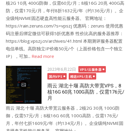
核2G 10兆 400G防御，仅需60元/月；8核16G 20兆 400G高
防，仅需170元/月，年付8折1632元/年（约136元/月）。企
业级纯NVME固态硬盘高性能云服务器。 官网地址：
https://rain.zeruns.com/?s=vpszj 优惠码：zeruns 使用优惠
码注册后绑定微信可获得5折优惠券 性价比高的服务器推荐：
https://blog.vpszj.cn/archives/41.html 本期测评服务器配置
电信单线。高防独立IP价格50元/个（上面价格包含一个独立
IP），可加...
Read more
Posted
2023年6月22日
VPS/云服务器
on
国内VPS
精选VPS/主机
雨云 湖北十堰 高防大带宽VPS，8
核16G 60兆 100G高防，仅需176元/
月
雨云 湖北·十堰 高防大带宽云服务器，2核2G 30兆 100G防
御，仅需57元/月；8核16G 60兆 100G高防，仅需176元/
月，年付七折1609元/年（约134元/月）。企业级纯NVME固
态硬盘高性能云服务器。 官网地址：