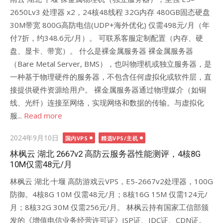
2650Lv3 处理器 x2，24核48线程 32G内存 480GB固态硬盘
30M带宽 800G高防电信(UDP+海外优化) 仅需498元/月（年
付7折，约348.6元/月）。 可联系客服定制配置（内存、硬
盘、显卡、带宽）。 什么是裸金属服务器 ‌‌裸金属服务器
（Bare Metal Server, ‌BMS），也叫物理机或独立服务器，是
一种基于物理硬件的服务器，不包含任何虚拟化或软件层，直
接提供硬件资源给用户。‌ 裸金属服务器通过物理媒介（如铜
线、光纤）连接至网络，实现网络和数据的传输。与虚拟化
服...
Read more
Posted
2024年9月10日
国内VPS
精选VPS/主机
on
林枫云 湖北 2667v2 高防云服务器性能测评，4核8G
10M仅需48元/月
林枫云 湖北·十堰 高防游戏云VPS，E5-2667v2处理器，100G
防御。4核8G 10M 仅需48元/月；8核16G 15M 仅需124元/
月；8核32G 30M 仅需256元/月。 林枫云持有国家工信部颁
发的《增值电信业务经营许可证》ISP证、IDC证、CDN证。