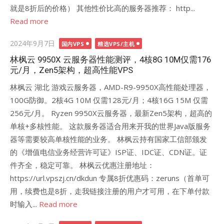
就是8折后的价格） 其他性价比高的服务器推荐： http...
Read more
Posted
2024年9月7日
国内VPS
精选VPS/主机
on
林枫云 9950X 云服务器性能测评，4核8G 10M仅需176
元/月，Zen5架构，超高性能VPS
林枫云 湖北 游戏云服务器，AMD-R9-9950X高性能处理器，
100G防御。2核4G 10M 仅需128元/月；4核16G 15M 仅需
256元/月。 Ryzen 9950X云服务器，最新Zen5架构，超高的
单核+多核性能。 这款服务器适合用来开我的世界Java版服务
器等需要较高单核性能的业务。 林枫云持有国家工信部颁发
的《增值电信业务经营许可证》ISP证、IDC证、CDN证。证
件齐全，稳定可靠。 林枫云优惠注册地址：
https://url.vpszj.cn/dkdun 专属8折优惠码：zeruns（首单可
用，续费也是8折，走我链接注册的用户才可用，在下单付款
时输入...
Read more