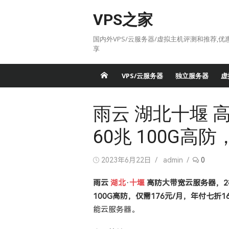
Skip
VPS之家
to
content
国内外VPS/云服务器/虚拟主机评测和推荐,优
享
VPS/云服务器
独立服务器
虚
雨云 湖北十堰 高
60兆 100G高防
Posted
Author
2023年6月22日
admin
0
on
雨云
湖北
·
十堰
高防大带宽云服务器，2核2
100G高防，仅需176元/月，年付七折16
能云服务器。