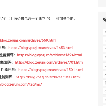
元/个（上面价格包含一个独立IP），可加多个IP。
I
/blog.zeruns.com/archives/659.html
评测：
https://blog.vpszj.cn/archives/1653.html
 性能测评：
https://blog.vpszj.cn/archives/1394.html
性能测评：
https://blog.zeruns.com/archives/701.html
S 性能评测：
https://blog.vpszj.cn/archives/1501.html
性能测评
：
https://blog.vpszj.cn/archives/1837.html
//blog.zeruns.com/tag/mc/