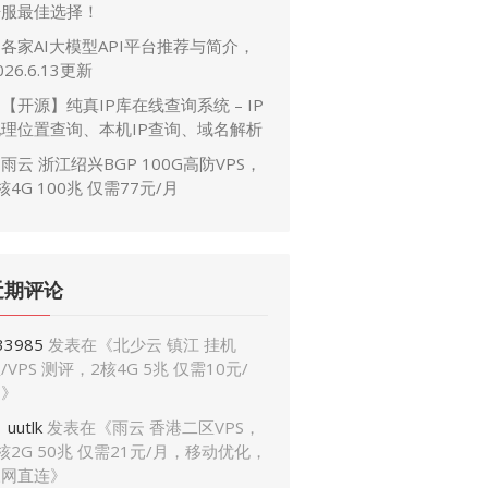
开服最佳选择！
各家AI大模型API平台推荐与简介，
026.6.13更新
【开源】纯真IP库在线查询系统 – IP
地理位置查询、本机IP查询、域名解析
雨云 浙江绍兴BGP 100G高防VPS，
核4G 100兆 仅需77元/月
近期评论
33985
发表在《
北少云 镇江 挂机
/VPS 测评，2核4G 5兆 仅需10元/
月
》
uutlk
发表在《
雨云 香港二区VPS，
核2G 50兆 仅需21元/月，移动优化，
三网直连
》