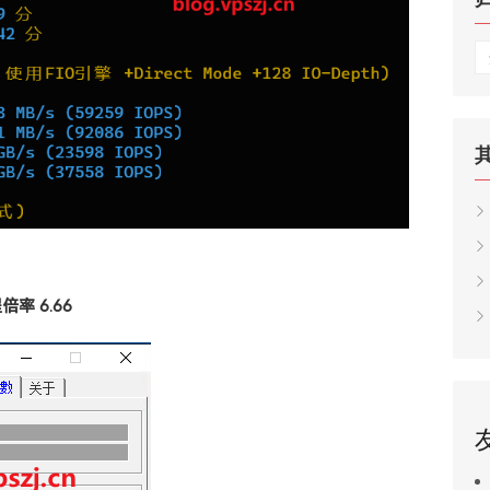
归
档
倍率 6.66