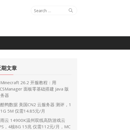
Search
Search
for:
近期文章
Minecraft 26.2 开服教程：用
CSManager 面板零基础搭建 Java 版
服务器
酷鸭数据 美国CN2 云服务器 测评，1
1G 5M 仅需14.85元/月
雨云 14900K温州双线高防游戏云
PS，4核8G 15兆 仅需112元/月，MC