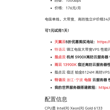
防御：100Gbps
价格：176元/月
电信单线。大带宽，高防独立IP价格34
可1元试用1天！
天翼云
8折优惠购买地址：
https:/
特语云
镇江电信大带宽VPS 性能
指点云
杭州 5900X高防云服务器
雨云
13900K
宿迁高防云服务器
指点云 宿迁 铂金8124M 高防VP
特语云
浙江
·
宁波
电信
云服务器 
我的世界服务器搭建教程：
https:
配置信息
CPU是 Intel(R) Xeon(R) Gold 6133