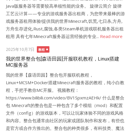
Java版服务器等需要较高单核性能的业务。 旋律云简介 旋律
工艺云计算——专业的游戏服务器出租商，为您带来最棒的游
戏服务器租用体验!提供我的世界Minecraft,饥荒,七日杀,方舟,
方舟生存进化,Rust,腐蚀,各类Steam单机游戏联机服务器出租
租用 具有七年Minecraft服务器运营经验的专业...
Read more
Posted
2025年10月7日
教程
on
我的世界整合包[森语田园]开服联机教程，Linux搭建
MC服务器
我的世界【森语田园】整合包开服联机教程，
Linux+MCSM+Docker搭建Minecraft服务器的教程，纯小白教
程，手把手教你MC开服。 视频教程：
https://www.bilibili.com/video/BV1SpxmzAEHk/ 什么是整合
包 Minecraft的整合包是一种包含了多个模组（mod）和配置
文件（config）的游戏版本，可以让玩家体验不同的游戏风格
和内容。整合包通常由社区的玩家或团队制作和发布，有些也
是官方或合作方推出的。整合包的种类很多，有科技类、魔法