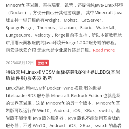
Minecraft 基岩版、泰拉瑞亚、饥荒，还提供纯Java/Linux环境
（Docker），方便开自己开其他游戏服。 其中Minecraft Java
版支持一键开服的有Arclight、Mohist、CatServer、
SpongeForge、Thermos、Uranium、Fabric、Waterfall、
BungeeCore、Velocity，forge目前不支持，所以本篇教程就
讲用雨云面板服的纯Java环境开forge1.20.2服务端的教程。
雨云游戏云介绍 无论您是专业腐竹还是开服...
Read more
Posted
2023年8月12日
教程
on
特语云用Linux和MCSM面板搭建我的世界LLBDS(基岩
版插件服)服务器 教程
Linux系统 用MCSM和Docker+Wine 搭建 我的世界
LiteLoaderBDS 服务器 Minecraft Bedrock Edition 也就是我
的世界基岩版，这是 Minecraft 的另一个版本。Minecraft 基
岩版可以运行在 Win10、Android、iOS、XBox、switch。基
岩版不能使用 Java 版的服务器，Java 版也不能使用基岩版的
服务器，不过 Win10、Android、iOS、XBox、switch 的基岩