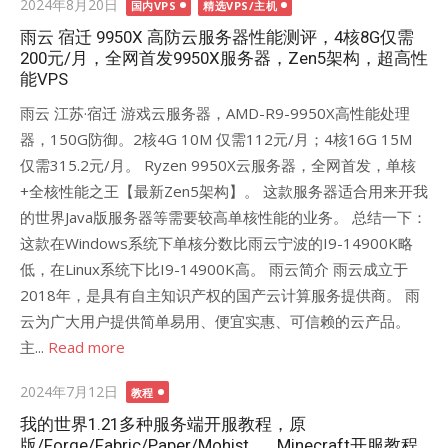
Posted
2024年8月20日
国内VPS
精选VPS/主机
on
雨云 宿迁 9950X 高防云服务器性能测评，4核8G仅需
200元/月，全网首发9950X服务器，Zen5架构，超高性
能VPS
雨云 江苏·宿迁 游戏云服务器，AMD-R9-9950X高性能处理
器，150G防御。2核4G 10M 仅需112元/月；4核16G 15M
仅需315.2元/月。 Ryzen 9950X云服务器，全网首发，单核
+全核性能之王【最新Zen5架构】。 这款服务器适合用来开我
的世界Java版服务器等需要较高单核性能的业务。 总结一下：
这款在Windows系统下单核分数比雨云宁波的I9-14900K略
低，在Linux系统下比I9-14900K高。 雨云简介 雨云成立于
2018年，是具有自主知识产权的国产云计算服务提供商。 雨
云为广大用户提供简单易用、便宜实惠、可信赖的云产品。
主...
Read more
Posted
2024年7月12日
教程
on
我的世界1.21多种服务端开服教程，原
版/Forge/Fabric/Paper/Mohist…，Minecraft开服教程