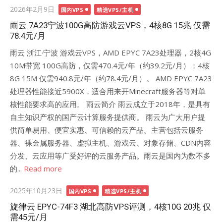
Posted
2026年2月9日
国内VPS
精选VPS/主机
on
雨云 7A23宁波100G高防游戏云VPS，4核8G 15兆 仅需
78.4元/月
雨云 浙江·宁波 游戏云VPS，AMD EPYC 7A23处理器，2核4G
10M带宽 100G高防，仅需470.4元/年（约39.2元/月）；4核
8G 15M 仅需940.8元/年（约78.4元/月）。 AMD EPYC 7A23
处理器性能接近5900X，适合用来开Minecraft服务器等对单
核性能要求高的应用。 雨云简介 雨云成立于2018年，是具有
自主知识产权的国产云计算服务提供商。 雨云为广大用户提
供简单易用、便宜实惠、可信赖的云产品。主营包括云服务
器、裸金属服务器、虚拟主机、游戏云、对象存储、CDN内容
分发、云应用等广受好评的云服务产品。雨云是国内为数不多
的...
Read more
Posted
2025年10月23日
国内VPS
精选VPS/主机
on
旋律云 EPYC-74F3 湖北高防VPS评测，4核10G 20兆 仅
需45元/月