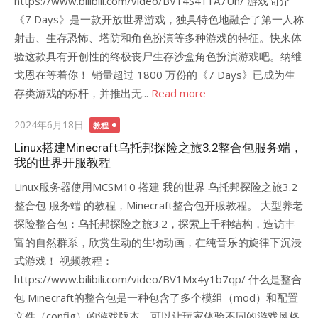
https://www.bilibili.com/video/BV14S411A7Un/ 游戏简介
《7 Days》是一款开放世界游戏，独具特色地融合了第一人称
射击、生存恐怖、塔防和角色扮演等多种游戏的特征。快来体
验这款具有开创性的终极丧尸生存沙盒角色扮演游戏吧。纳维
戈恩在等着你！ 销量超过 1800 万份的《7 Days》已成为生
存类游戏的标杆，并推出无...
Read more
Posted
2024年6月18日
教程
on
Linux搭建Minecraft乌托邦探险之旅3.2整合包服务端，
我的世界开服教程
Linux服务器使用MCSM10 搭建 我的世界 乌托邦探险之旅3.2
整合包 服务端 的教程，Minecraft整合包开服教程。 大型养老
探险整合包：乌托邦探险之旅3.2，探索上千种结构，造访丰
富的自然群系，欣赏生动的生物动画，在纯音乐的旋律下沉浸
式游戏！ 视频教程：
https://www.bilibili.com/video/BV1Mx4y1b7qp/ 什么是整合
包 Minecraft的整合包是一种包含了多个模组（mod）和配置
文件（config）的游戏版本，可以让玩家体验不同的游戏风格