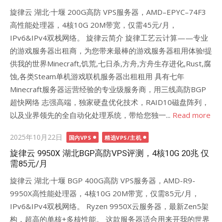
旋律云 湖北·十堰 200G高防 VPS服务器，AMD–EPYC–74F3
高性能处理器，4核10G 20M带宽，仅需45元/月，
IPv6&IPv4双栈网络。 旋律云简介 旋律工艺云计算——专业
的游戏服务器出租商，为您带来最棒的游戏服务器租用体验!提
供我的世界Minecraft,饥荒,七日杀,方舟,方舟生存进化,Rust,腐
蚀,各类Steam单机游戏联机服务器出租租用 具有七年
Minecraft服务器运营经验的专业级服务商，用三线高防BGP
超快网络 志强高端，独家硬盘优化技术，RAID10磁盘阵列，
以及业界领先的全自动化处理系统，带给您独一...
Read more
Posted
2025年10月22日
国内VPS
精选VPS/主机
on
旋律云 9950X 湖北BGP高防VPS评测，4核10G 20兆 仅
需85元/月
旋律云 湖北·十堰 BGP 400G高防 VPS服务器，AMD-R9-
9950X高性能处理器，4核10G 20M带宽，仅需85元/月，
IPv6&IPv4双栈网络。 Ryzen 9950X云服务器，最新Zen5架
构，超高的单核+多核性能。 这款服务器适合用来开我的世界