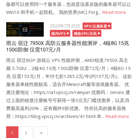
版都可以使用同一个服务器，也就是说基岩版的服务器可以让
Win10 和手机一起联机。 我的世界(MC) Forg...
Read more
Posted
2023年7月25日
VPS/云服务器
on
国内VPS
精选VPS/主机
雨云 宿迁 7950X 高防云服务器性能测评，4核8G 15兆
150G防御 仅需107元/月
雨云 宿迁BGP 游戏云 VPS 性能评测，AMD锐龙7950X 高主
频 5.7Ghz，2核4G 10兆 150G防御 仅需72元/月；4核8G 15
兆 仅需153元/月，年付七折1285.2元/年(约107元/月)。 这款
服务器单核性能较高，适合开Minecraft服等游戏服务器。 优
惠注册地址：https://url.vpszj.cn/rainyun 优惠码：zeruns 通
过上面的链接注册账号可获得一张5元无门槛优惠券，以及消
费最高返利20%，还有额外9折优惠。 性价比高的服务器推
荐：https://blog.vpszj.cn/archives/41.html 本...
Read more
文
1
2
→