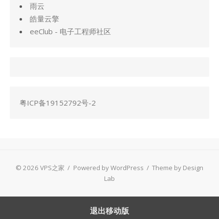
雨云
皓量云擎
eeClub - 电子工程师社区
粤ICP备19152792号-2
© 2026 VPS之家
/
Powered by WordPress
/
Theme by Design
Lab
退出移动版