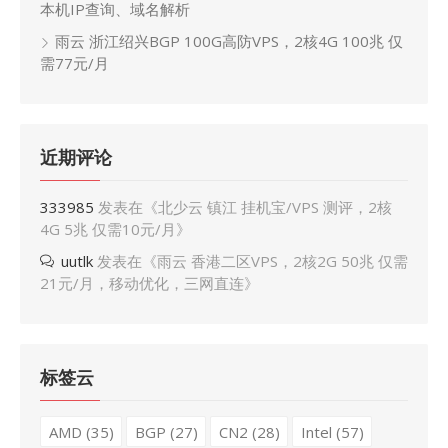
本机IP查询、域名解析
雨云 浙江绍兴BGP 100G高防VPS，2核4G 100兆 仅
需77元/月
近期评论
333985
发表在《
北少云 镇江 挂机宝/VPS 测评，2核
4G 5兆 仅需10元/月
》
uutlk
发表在《
雨云 香港二区VPS，2核2G 50兆 仅需
21元/月，移动优化，三网直连
》
标签云
AMD
(35)
BGP
(27)
CN2
(28)
Intel
(57)