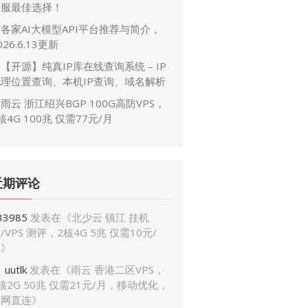
开服最佳选择！
各家AI大模型API平台推荐与简介，
026.6.13更新
【开源】纯真IP库在线查询系统 – IP
地理位置查询、本机IP查询、域名解析
雨云 浙江绍兴BGP 100G高防VPS，
核4G 100兆 仅需77元/月
近期评论
33985
发表在《
北少云 镇江 挂机
/VPS 测评，2核4G 5兆 仅需10元/
月
》
uutlk
发表在《
雨云 香港二区VPS，
核2G 50兆 仅需21元/月，移动优化，
三网直连
》