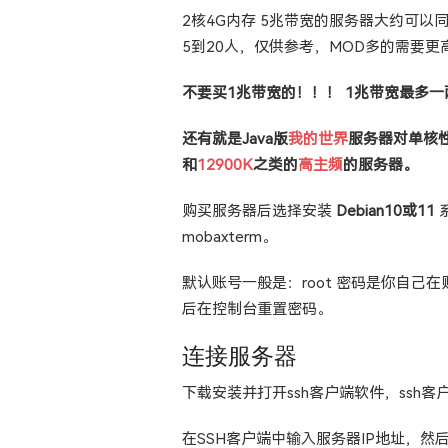
2核4G内存 5兆带宽的服务器大约可以同
5到20人，仅供参考，MOD多的需要更
不要买1兆带宽的！！！ 1兆带宽最多
还有就是Java版
我的世界
服务器对单核
和
12900K
之类的
高主频
的服务器。
购买服务器后选择安装
Debian10或11
系
mobaxterm。
默认账号一般是：root 密码是你自
后在控制台重置密码。
连接服务器
下载安装并打开ssh客户端软件，ssh客
在SSH客户端中输入服务器IP地址，然