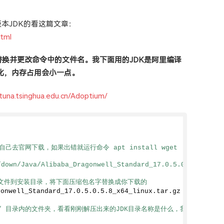
本JDK的看这篇文章：
html
换并更改命令中的文件名。我下面用的JDK是阿里编译
有优化，内存占用会小一点。
s.tuna.tsinghua.edu.cn/Adoptium/
/
自己去官网下载，如果出错就运行命令 apt install wget
/down/Java/Alibaba_Dragonwell_Standard_17.0.5.0.5.8_x64_
缩文件到安装目录，将下面压缩包名字替换成你下载的
gonwell_Standard_17.
0
.
5
.
0
.
5
.
8_x64_linux
.
tar
.
gz
 -C /usr/l
java/ 目录内的文件夹，看看刚刚解压出来的JDK目录名称是什么，我这里是 drago