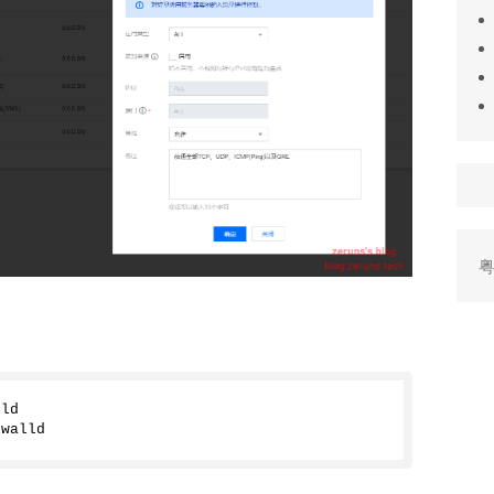
粤
lld
ewalld