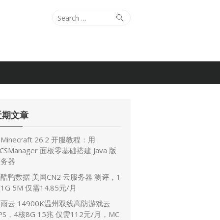
Search
Search
for:
近期文章
Minecraft 26.2 开服教程：用
CSManager 面板零基础搭建 Java 版
服务器
酷鸭数据 美国CN2 云服务器 测评，1
1G 5M 仅需14.85元/月
雨云 14900K温州双线高防游戏云
PS，4核8G 15兆 仅需112元/月，MC