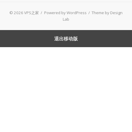
© 2026 VPS之家
/
Powered by WordPress
/
Theme by Design
Lab
退出移动版