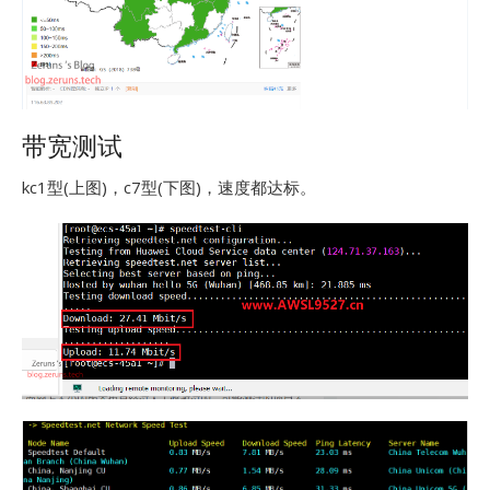
带宽测试
kc1型(上图)，c7型(下图)，速度都达标。