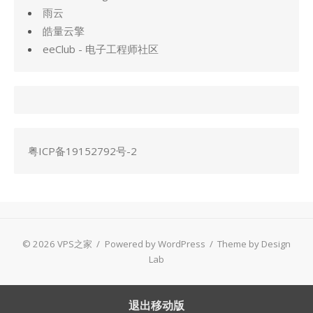
雨云
皓量云擎
eeClub - 电子工程师社区
粤ICP备19152792号-2
© 2026 VPS之家
/
Powered by WordPress
/
Theme by Design
Lab
退出移动版