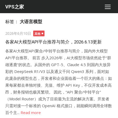
Skip
VPS之家
to
content
标签：
大语言模型
Posted
2026年6月10日
其他
on
各家AI大模型API平台推荐与简介，2026.6.13更新
各家AI大模型API聚合/中转平台推荐与简介，国内外大模型
API平台推荐。 前言 步入2026年，AI大模型市场依然处于“群
雄逐鹿”的状态。从国外的 GPT-5、Claude 4.5 到国内大放异
彩的 DeepSeek R1/V3 以及通义千问 Qwen3 系列，面对如
此庞杂的模型生态，开发者和企业面临着一个巨大的痛点：如
果每家都去单独对接、充值、维护 API Key，不仅开发成本高
昂，财务报销也极其繁琐。 因此，“API 聚合/中转平台”
（Model Router）成为了目前最为主流的解决方案。开发者
只需对接一个标准的 OpenAI 格式接口，就能瞬间调用全球数
百个主...
Read more