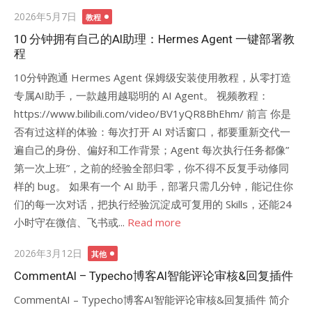
Posted
2026年5月7日
教程
on
10 分钟拥有自己的AI助理：Hermes Agent 一键部署教
程
10分钟跑通 Hermes Agent 保姆级安装使用教程，从零打造
专属AI助手，一款越用越聪明的 AI Agent。 视频教程：
https://www.bilibili.com/video/BV1yQR8BhEhm/ 前言 你是
否有过这样的体验：每次打开 AI 对话窗口，都要重新交代一
遍自己的身份、偏好和工作背景；Agent 每次执行任务都像”
第一次上班”，之前的经验全部归零，你不得不反复手动修同
样的 bug。 如果有一个 AI 助手，部署只需几分钟，能记住你
们的每一次对话，把执行经验沉淀成可复用的 Skills，还能24
小时守在微信、飞书或...
Read more
Posted
2026年3月12日
其他
on
CommentAI – Typecho博客AI智能评论审核&回复插件
CommentAI – Typecho博客AI智能评论审核&回复插件 简介