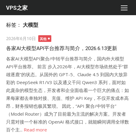
Skip
VPS之家
to
content
标签：
大模型
Posted
2026年6月10日
其他
on
各家AI大模型API平台推荐与简介，2026.6.13更新
各家AI大模型API聚合/中转平台推荐与简介，国内外大模型
API平台推荐。 前言 步入2026年，AI大模型市场依然处于“群
雄逐鹿”的状态。从国外的 GPT-5、Claude 4.5 到国内大放异
彩的 DeepSeek R1/V3 以及通义千问 Qwen3 系列，面对如
此庞杂的模型生态，开发者和企业面临着一个巨大的痛点：如
果每家都去单独对接、充值、维护 API Key，不仅开发成本高
昂，财务报销也极其繁琐。 因此，“API 聚合/中转平台”
（Model Router）成为了目前最为主流的解决方案。开发者
只需对接一个标准的 OpenAI 格式接口，就能瞬间调用全球数
百个主...
Read more