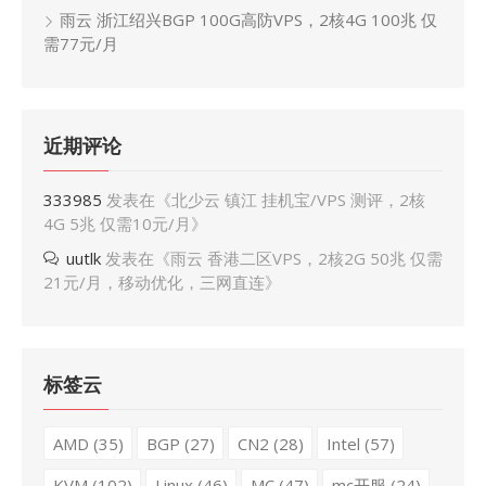
雨云 浙江绍兴BGP 100G高防VPS，2核4G 100兆 仅
需77元/月
近期评论
333985
发表在《
北少云 镇江 挂机宝/VPS 测评，2核
4G 5兆 仅需10元/月
》
uutlk
发表在《
雨云 香港二区VPS，2核2G 50兆 仅需
21元/月，移动优化，三网直连
》
标签云
AMD
(35)
BGP
(27)
CN2
(28)
Intel
(57)
KVM
(102)
Linux
(46)
MC
(47)
mc开服
(24)