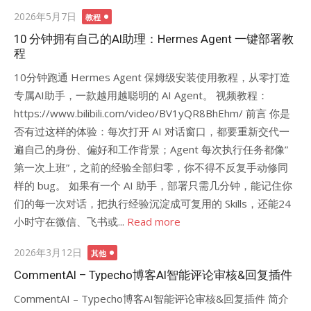
Posted
2026年5月7日
教程
on
10 分钟拥有自己的AI助理：Hermes Agent 一键部署教
程
10分钟跑通 Hermes Agent 保姆级安装使用教程，从零打造
专属AI助手，一款越用越聪明的 AI Agent。 视频教程：
https://www.bilibili.com/video/BV1yQR8BhEhm/ 前言 你是
否有过这样的体验：每次打开 AI 对话窗口，都要重新交代一
遍自己的身份、偏好和工作背景；Agent 每次执行任务都像”
第一次上班”，之前的经验全部归零，你不得不反复手动修同
样的 bug。 如果有一个 AI 助手，部署只需几分钟，能记住你
们的每一次对话，把执行经验沉淀成可复用的 Skills，还能24
小时守在微信、飞书或...
Read more
Posted
2026年3月12日
其他
on
CommentAI – Typecho博客AI智能评论审核&回复插件
CommentAI – Typecho博客AI智能评论审核&回复插件 简介