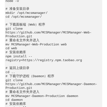
node -v

# 准备安装目录

mkdir /opt/mcsmanager/

cd /opt/mcsmanager/

# 下载面板端（Web）程序

git clone 
https://github.com/MCSManager/MCSManager-Web-
Production.git

# 重命名文件夹并进入

mv MCSManager-Web-Production web

cd web

# 安装依赖库

npm install --
registry=https://registry.npm.taobao.org

# 返回上级目录

cd ..

# 下载守护进程（Daemon）程序

git clone 
https://github.com/MCSManager/MCSManager-Daemon-
Production.git

# 重命名文件夹并进入

mv MCSManager-Daemon-Production daemon

cd daemon

# 安装依赖库
