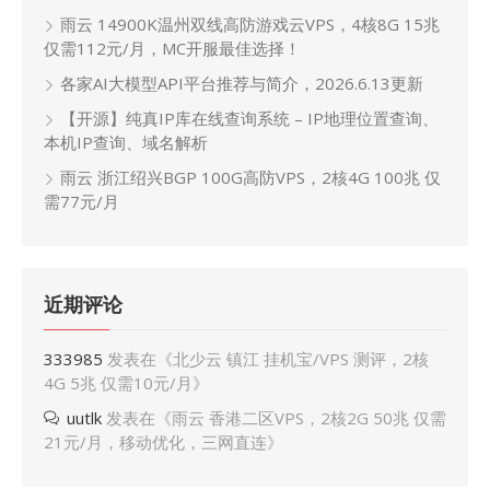
雨云 14900K温州双线高防游戏云VPS，4核8G 15兆
仅需112元/月，MC开服最佳选择！
各家AI大模型API平台推荐与简介，2026.6.13更新
【开源】纯真IP库在线查询系统 – IP地理位置查询、
本机IP查询、域名解析
雨云 浙江绍兴BGP 100G高防VPS，2核4G 100兆 仅
需77元/月
近期评论
333985
发表在《
北少云 镇江 挂机宝/VPS 测评，2核
4G 5兆 仅需10元/月
》
uutlk
发表在《
雨云 香港二区VPS，2核2G 50兆 仅需
21元/月，移动优化，三网直连
》