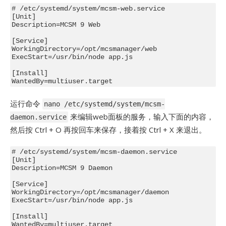
# /etc/systemd/system/mcsm-web.service

[Unit]

Description=MCSM 9 Web

[Service]

WorkingDirectory=/opt/mcsmanager/web

ExecStart=/usr/bin/node app.js

[Install]

运行命令
nano /etc/systemd/system/mcsm-
来编辑web面板的服务，输入下面的内容，
daemon.service
然后按 Ctrl + O 再按回车来保存，接着按 Ctrl + X 来退出。
# /etc/systemd/system/mcsm-daemon.service

[Unit]

Description=MCSM 9 Daemon

[Service]

WorkingDirectory=/opt/mcsmanager/daemon

ExecStart=/usr/bin/node app.js

[Install]
