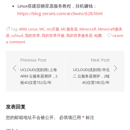
Linux搭建甜糖星愿服务教程，挂机赚钱：
https://blog.zeruns.com/archives/628.html
Tag:
ARM
,
Linux
,
MC
,
mc开服
,
MC服务器
,
Minecraft
,
Minecraft服务
器
,
ucloud
,
我的世界
,
我的世界开服
,
我的世界服务器
,
鲲鹏
Leave
a comment
文
Previous Post
Next Post
章
UCLOUD(优刻得) 上海
UCLOUD(优刻得) 华北
导
ARM 云服务器测评，2
二 云服务器测评，2核
核4G仅需152元/年
4G仅需185元/年
航
发表回复
您的邮箱地址不会被公开。
必填项已用
*
标注