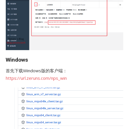
Windows
首先下载Windows版的客户端：
https://url.zeruns.com/nps_win