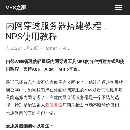
Skip
VPS之家
to
content
内网穿透服务器搭建教程，
NPS使用教程
Posted
Author
2022年3月23日
admin
0
on
自带WEB管理的轻量级内网穿透工具NPS的各种搭建方式和使
用教程，支持X86、ARM、MIPS平台。
最近已经有几个省不给家庭用户公网IP了，估计会逐步扩展收
回公网IP，如果我们想在外面访问家里的NAS或者其他服务那
只能选择内网穿透了，自建内网穿透服务器是一个不错的选
择，特别是最近各大
云服务器
厂商为抢占市场不断降价促销，
云服务器的性价比都不错。
云服务器选购可以看这：