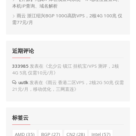
本机IP查询、域名解析
雨云 浙江绍兴BGP 100G高防VPS，2核4G 100兆 仅
需77元/月
近期评论
333985
发表在《
北少云 镇江 挂机宝/VPS 测评，2核
4G 5兆 仅需10元/月
》
uutlk
发表在《
雨云 香港二区VPS，2核2G 50兆 仅需
21元/月，移动优化，三网直连
》
标签云
AMD
(35)
BGP
(27)
CN2
(28)
Intel
(57)