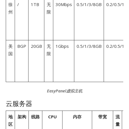
徐
/
1TB
无
30Mbps
0.5/1/3/8GB
0.2/0.5/1.
州
限
美
BGP
20GB
无
1Gbps
0.5/1/3/8GB
0.2/0.5/1.
国
限
EasyPanel
虚拟主机
云服务器
地
架构
线路
CPU
内存
带宽
流
区
量