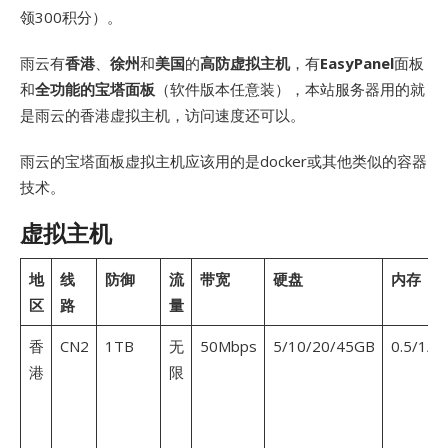
领300积分）。
雨云有
香港
、
徐州
和
美国
的
高防虚拟主机
，有
EasyPanel
面板
和
全功能的宝塔面板
（软件版本任意装），本站服务器用的就
是雨云的香港虚拟主机，访问速度还可以。
雨云的宝塔面板虚拟主机应该用的是docker或其他类似的容器
技术。
虚拟主机
地
线
防御
流
带宽
硬盘
内存
区
路
量
香
CN2
1TB
无
50Mbps
5/10/20/45GB
0.5/1/2
港
限