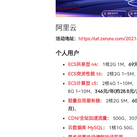
阿里云
活动地址：
https://url.zeruns.com/202
个人用户
ECS共享型 n4
：
1核2G 1M，
69
ECS突发性能 t6
：
2核2G 1~5M
ECS计算型 c5
：
2核4G 1~10M，
8G 1~10M，
346元/年(约28.8元/
轻量应用服务器
：
2核2G 5M，
6
月)
。
CDN/全站加速流量
：
500G，30
云数据库 MySQL
：
1核1G 50G，