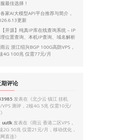
开服最佳选择！
各家AI大模型API平台推荐与简介，
026.6.13更新
【开源】纯真IP库在线查询系统 – IP
地理位置查询、本机IP查询、域名解析
雨云 浙江绍兴BGP 100G高防VPS，
核4G 100兆 仅需77元/月
近期评论
33985
发表在《
北少云 镇江 挂机
/VPS 测评，2核4G 5兆 仅需10元/
月
》
uutlk
发表在《
雨云 香港二区VPS，
核2G 50兆 仅需21元/月，移动优化，
三网直连
》