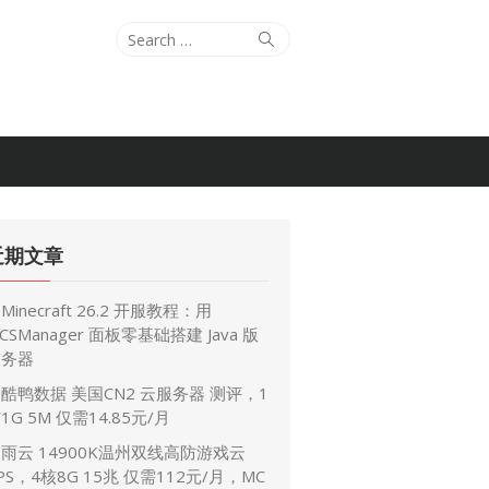
Search
Search
for:
近期文章
Minecraft 26.2 开服教程：用
CSManager 面板零基础搭建 Java 版
服务器
酷鸭数据 美国CN2 云服务器 测评，1
1G 5M 仅需14.85元/月
雨云 14900K温州双线高防游戏云
PS，4核8G 15兆 仅需112元/月，MC