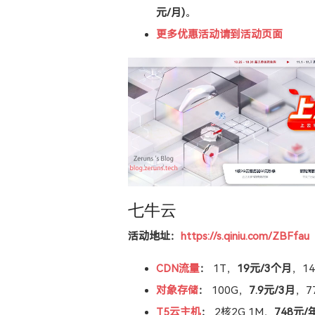
元/月)
。
更多优惠活动请到活动页面
七牛云
活动地址：
https://s.qiniu.com/ZBFfau
CDN流量
：
1T，
19元/3个月
，1
对象存储
：
100G，
7.9元/3月
，7
T5云主机
：
2核2G 1M，
748元/