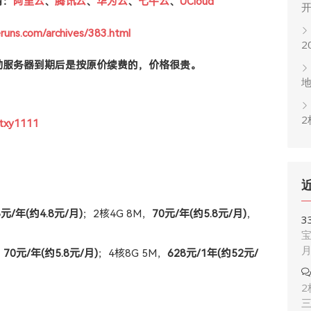
有：
阿里云
、
腾讯云
、
华为云
、
七牛云
、
UCloud
eruns.com/archives/383.html
2
动服务器到期后是按原价续费的，价格很贵。
2
1txy1111
8元/年(约4.8元/月)
；2核4G 8M，
70元/年(约5.8元/月)
，
3
宝
，
70元/年(约5.8元/月)
；4核8G 5M，
628元/1年(约52元/
2
。