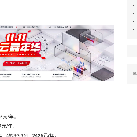
粤
45元/年。
7元/年。
年
；4核8G 3M，
2425元/年
。