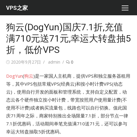
Skip
VPS之家
to
content
狗云(DogYun)国庆7.1折,充值
满710元送71元,幸运大转盘抽5
折，低价VPS
Posted
Author
2020年9月27日
admin
0
on
DogYun
(
狗云
)是一家国人主机商，提供VPS和独立服务器租用
等，其中VPS包括常规VPS(经典云)和按小时计费VPS(动态
云)，使用自行开发的面板和管理系统，支持自定义配置，动
态云各个硬件独立按小时计费，带宽按照用户使用量计费(不
使用不计费)或者购买流量包，线路也可以自行切换。值此国
庆71周年之际，商家特别推出全场限量7.1折，部分节点一律
7.1折优惠码，活动期间单笔充值满710送71元，还可以参与
幸运大转盘抽取5折优惠码。