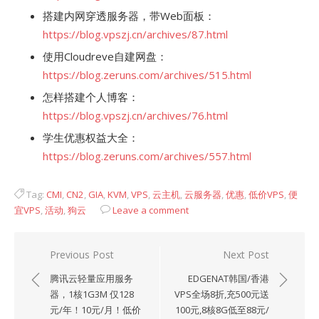
搭建内网穿透服务器，带Web面板：
https://blog.vpszj.cn/archives/87.html
使用Cloudreve自建网盘：
https://blog.zeruns.com/archives/515.html
怎样搭建个人博客：
https://blog.vpszj.cn/archives/76.html
学生优惠权益大全：
https://blog.zeruns.com/archives/557.html
Tag:
CMI
,
CN2
,
GIA
,
KVM
,
VPS
,
云主机
,
云服务器
,
优惠
,
低价VPS
,
便
宜VPS
,
活动
,
狗云
Leave a comment
文
Previous Post
Next Post
章
腾讯云轻量应用服务
EDGENAT韩国/香港
导
器，1核1G3M 仅128
VPS全场8折,充500元送
元/年！10元/月！低价
100元,8核8G低至88元/
航