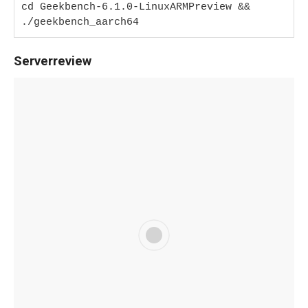
cd Geekbench-6.1.0-LinuxARMPreview && 
./geekbench_aarch64
Serverreview