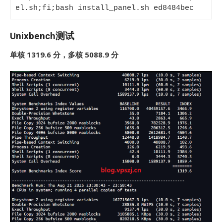
el.sh;fi;bash install_panel.sh ed8484bec
Unixbench测试
单核 1319.6 分，多核 5088.9 分