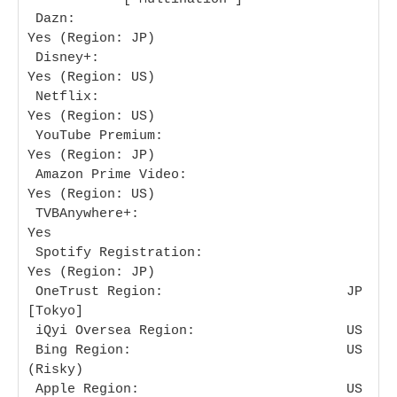
 Dazn:                                  
Yes (Region: JP)

 Disney+:                               
Yes (Region: US)

 Netflix:                               
Yes (Region: US)

 YouTube Premium:                       
Yes (Region: JP)

 Amazon Prime Video:                    
Yes (Region: US)

 TVBAnywhere+:                          
Yes

 Spotify Registration:                  
Yes (Region: JP)

 OneTrust Region:                       JP 
[Tokyo]

 iQyi Oversea Region:                   US

 Bing Region:                           US 
(Risky)

 Apple Region:                          US
