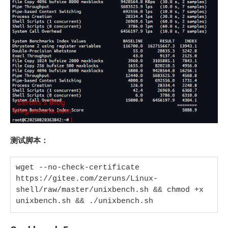
测试脚本：
wget --no-check-certificate 
https://gitee.com/zeruns/Linux-
shell/raw/master/unixbench.sh && chmod +x 
unixbench.sh && ./unixbench.sh