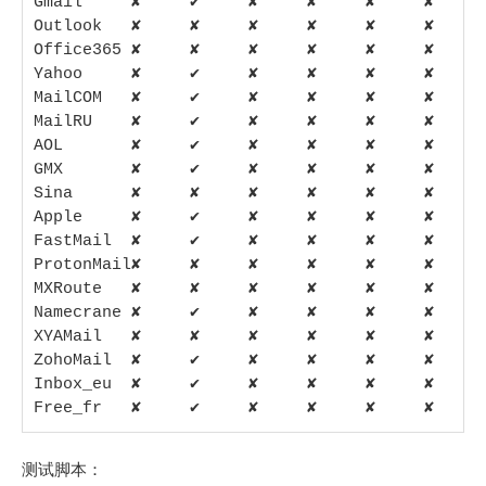
Gmail     ✘     ✔     ✘     ✘     ✘     ✘    

Outlook   ✘     ✘     ✘     ✘     ✘     ✘    

Office365 ✘     ✘     ✘     ✘     ✘     ✘    

Yahoo     ✘     ✔     ✘     ✘     ✘     ✘    

MailCOM   ✘     ✔     ✘     ✘     ✘     ✘    

MailRU    ✘     ✔     ✘     ✘     ✘     ✘    

AOL       ✘     ✔     ✘     ✘     ✘     ✘    

GMX       ✘     ✔     ✘     ✘     ✘     ✘    

Sina      ✘     ✘     ✘     ✘     ✘     ✘    

Apple     ✘     ✔     ✘     ✘     ✘     ✘    

FastMail  ✘     ✔     ✘     ✘     ✘     ✘    

ProtonMail✘     ✘     ✘     ✘     ✘     ✘    

MXRoute   ✘     ✘     ✘     ✘     ✘     ✘    

Namecrane ✘     ✔     ✘     ✘     ✘     ✘    

XYAMail   ✘     ✘     ✘     ✘     ✘     ✘    

ZohoMail  ✘     ✔     ✘     ✘     ✘     ✘    

Inbox_eu  ✘     ✔     ✘     ✘     ✘     ✘    

Free_fr   ✘     ✔     ✘     ✘     ✘     ✘
测试脚本：