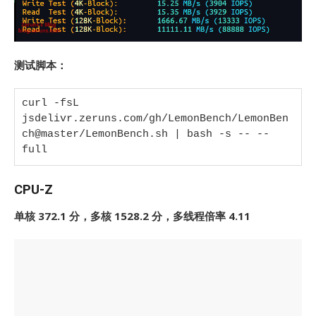
测试脚本：
curl -fsL 
jsdelivr.zeruns.com/gh/LemonBench/LemonBen
ch@master/LemonBench.sh | bash -s -- --
full
CPU-Z
单核 372.1 分，多核 1528.2 分，多线程倍率 4.11