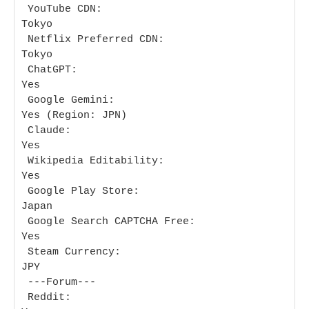
 YouTube CDN:                           
Tokyo

 Netflix Preferred CDN:                 
Tokyo

 ChatGPT:                               
Yes

 Google Gemini:                         
Yes (Region: JPN)

 Claude:                                
Yes

 Wikipedia Editability:                 
Yes

 Google Play Store:                     
Japan 

 Google Search CAPTCHA Free:            
Yes

 Steam Currency:                        
JPY

 ---Forum---

 Reddit:                                