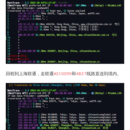
回程到上海联通，走联通
AS10099
和
4837
线路直连到境内。