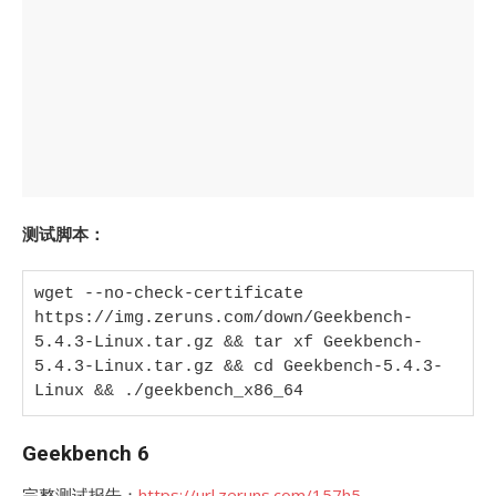
测试脚本：
wget --no-check-certificate 
https://img.zeruns.com/down/Geekbench-
5.4.3-Linux.tar.gz && tar xf Geekbench-
5.4.3-Linux.tar.gz && cd Geekbench-5.4.3-
Linux && ./geekbench_x86_64
Geekbench 6
完整测试报告：
https://url.zeruns.com/157h5