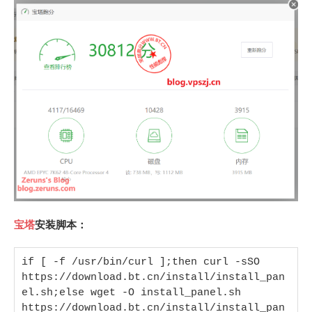
宝塔
安装脚本：
if [ -f /usr/bin/curl ];then curl -sSO 
https://download.bt.cn/install/install_pan
el.sh;else wget -O install_panel.sh 
https://download.bt.cn/install/install_pan