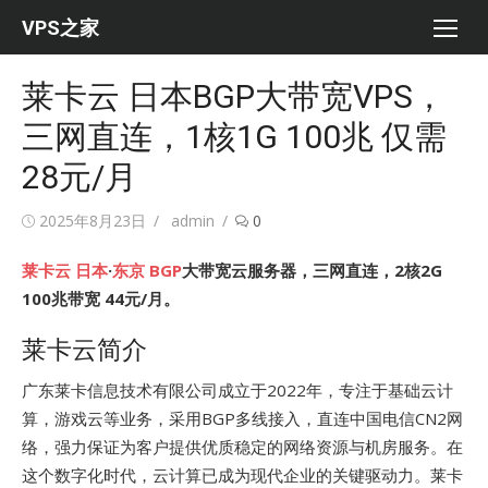
Skip
VPS之家
to
content
莱卡云 日本BGP大带宽VPS，
三网直连，1核1G 100兆 仅需
28元/月
Posted
Author
2025年8月23日
admin
0
on
莱卡云
日本
·
东京
BGP
大带宽云服务器，三网直连，2核2G
100兆带宽 44元/月。
莱卡云简介
广东莱卡信息技术有限公司成立于2022年，专注于基础云计
算，游戏云等业务，采用BGP多线接入，直连中国电信CN2网
络，强力保证为客户提供优质稳定的网络资源与机房服务。在
这个数字化时代，云计算已成为现代企业的关键驱动力。莱卡