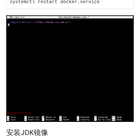
systemctl restart docker.service
安装JDK镜像