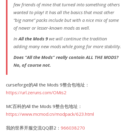
few friends of mine that turned into something others
wanted to play! It has all the basics that most other
“big name” packs include but with a nice mix of some
of newer or lesser-known mods as well.
In
All the Mods 9
we will continue the tradition
adding many new mods while going for more stability.
Does “All the Mods” really contain
ALL
THE MODS?
No, of course not.
curseforge的All the Mods 9整合包地址：
https://url.zeruns.com/OMis2
MC百科的All the Mods 9整合包地址：
https://www.mcmod.cn/modpack/623.html
我的世界开服交流QQ群2：
966038270