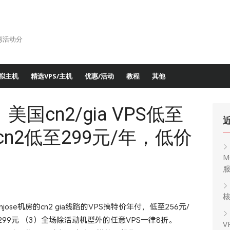
惠活动分
拟主机
精选VPS/主机
优惠/活动
教程
其他
：美国cn2/gia VPS低至
cn2低至299元/年，低价
M
核
jose机房的cn2 gia线路的VPS搞特价年付，低至256元/
至299元 （3）全场除活动机型外的任意VPS一律8折。
V