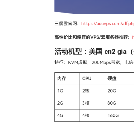
三優雲官网：
https://uuuvps.com/aff.p
高性价比和便宜的VPS/云服务器推荐：
活动机型：美国 cn2 gi
特征：KVM虚拟，200Mbps带宽，电信
内存
CPU
硬盘
1G
2核
20G
2G
3核
80G
4G
4核
160G