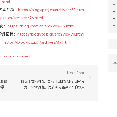
1.html
试脚本汇总：
https://blog.vpszj.cn/archives/50.html
vpszj.cn/archives/76.html
离：
https://blog.vpszj.cn/archives/79.html
b管理面板：
https://blog.vpszj.cn/archives/90.html
板：
https://blog.vpszj.cn/archives/87.html
Leave a comment
粤
Next Post
A套餐
搬瓦工香港VPS：香港“1GBPS CN2 GIA”带
/季
宽，$90/月起，比肩国内备案VPS的效果