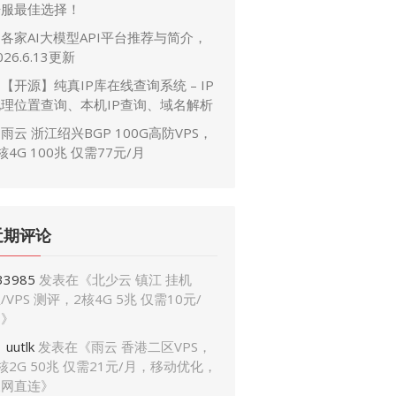
开服最佳选择！
各家AI大模型API平台推荐与简介，
026.6.13更新
【开源】纯真IP库在线查询系统 – IP
地理位置查询、本机IP查询、域名解析
雨云 浙江绍兴BGP 100G高防VPS，
核4G 100兆 仅需77元/月
近期评论
33985
发表在《
北少云 镇江 挂机
/VPS 测评，2核4G 5兆 仅需10元/
月
》
uutlk
发表在《
雨云 香港二区VPS，
核2G 50兆 仅需21元/月，移动优化，
三网直连
》