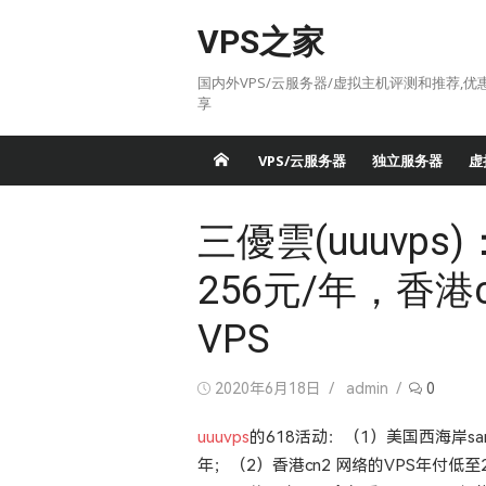
Skip
VPS之家
to
content
国内外VPS/云服务器/虚拟主机评测和推荐,优
享
VPS/云服务器
独立服务器
虚
三優雲(uuuvps)
256元/年，香港
VPS
Posted
Author
2020年6月18日
admin
0
on
uuuvps
的618活动：（1）美国西海岸san
年；（2）香港cn2 网络的VPS年付低