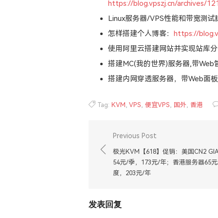
https://blog.vpszj.cn/archives/12
Linux服务器/VPS性能和带宽测
怎样搭建个人博客：
https://blog.
使用阿里云搭建网站并实现站库分
搭建MC(我的世界)服务器,带We
搭建内网穿透服务器，带Web面
Tag:
KVM
,
VPS
,
便宜VPS
,
国外
,
香港
文
Previous Post
章
极光KVM【618】促销：美国CN2 GI
导
54元/季，173元/年；香港服务器65元
度，203元/年
航
发表回复