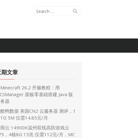
Search
Search
for:
近期文章
Minecraft 26.2 开服教程：用
CSManager 面板零基础搭建 Java 版
服务器
酷鸭数据 美国CN2 云服务器 测评，1
1G 5M 仅需14.85元/月
雨云 14900K温州双线高防游戏云
PS，4核8G 15兆 仅需112元/月，MC