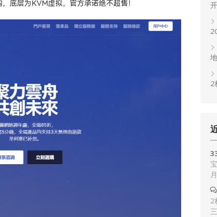
k云架构，底层为KVM虚拟，官方承诺绝不超售！
2
2
3
宝
2