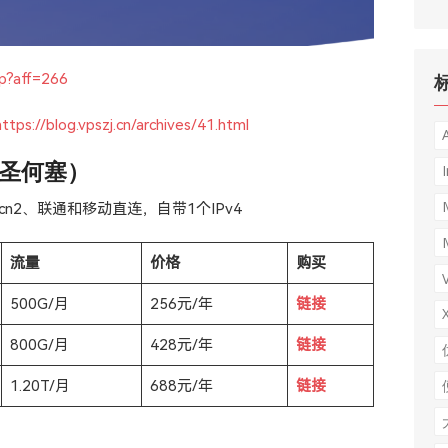
hp?aff=266
https://blog.vpszj.cn/archives/41.html
a（圣何塞）
I
cn2、联通和移动直连，自带1个IPv4
流量
价格
购买
500G/月
256元/年
链接
800G/月
428元/年
链
接
1.20T/月
688元/年
链接