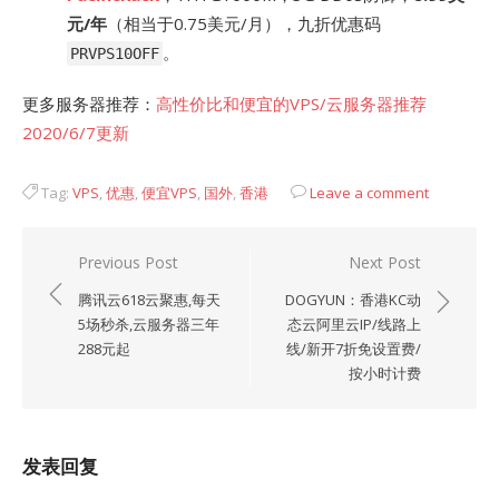
元/年
（相当于0.75美元/月），九折优惠码
。
PRVPS10OFF
更多服务器推荐：
高性价比和便宜的VPS/云服务器推荐
2020/6/7更新
Tag:
VPS
,
优惠
,
便宜VPS
,
国外
,
香港
Leave a comment
文
Previous Post
Next Post
章
腾讯云618云聚惠,每天
DOGYUN：香港KC动
导
5场秒杀,云服务器三年
态云阿里云IP/线路上
288元起
线/新开7折免设置费/
航
按小时计费
发表回复