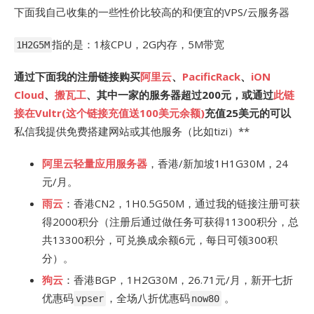
下面我自己收集的一些性价比较高的和便宜的VPS/云服务器
指的是：1核CPU，2G内存，5M带宽
1H2G5M
通过下面我的注册链接购买
阿里云
、
PacificRack
、
iON
Cloud
、
搬瓦工
、其中一家的服务器超过200元，或通过
此链
接在Vultr(这个链接充值送100美元余额)
充值25美元的可以
私信我提供免费搭建网站或其他服务（比如tizi）**
阿里云轻量应用服务器
，香港/新加坡1H1G30M，24
元/月。
雨云
：香港CN2，1H0.5G50M，通过我的链接注册可获
得2000积分（注册后通过做任务可获得11300积分，总
共13300积分，可兑换成余额6元，每日可领300积
分）。
狗云
：香港BGP，1H2G30M，26.71元/月，新开七折
优惠码
，全场八折优惠码
。
vpser
now80