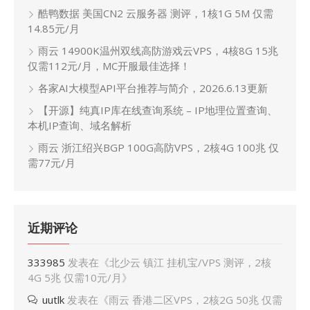
酷鸭数据 美国CN2 云服务器 测评，1核1G 5M 仅需
14.85元/月
雨云 14900K温州双线高防游戏云VPS，4核8G 15兆
仅需112元/月，MC开服最佳选择！
各家AI大模型API平台推荐与简介，2026.6.13更新
【开源】纯真IP库在线查询系统 – IP地理位置查询、
本机IP查询、域名解析
雨云 浙江绍兴BGP 100G高防VPS，2核4G 100兆 仅
需77元/月
近期评论
333985
发表在《
北少云 镇江 挂机宝/VPS 测评，2核
4G 5兆 仅需10元/月
》
uutlk
发表在《
雨云 香港二区VPS，2核2G 50兆 仅需