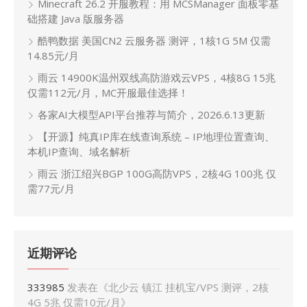
Minecraft 26.2 开服教程：用 MCSManager 面板零基
础搭建 Java 版服务器
酷鸭数据 美国CN2 云服务器 测评，1核1G 5M 仅需
14.85元/月
雨云 14900K温州双线高防游戏云VPS，4核8G 15兆
仅需112元/月，MC开服最佳选择！
各家AI大模型API平台推荐与简介，2026.6.13更新
【开源】纯真IP库在线查询系统 – IP地理位置查询、
本机IP查询、域名解析
雨云 浙江绍兴BGP 100G高防VPS，2核4G 100兆 仅
需77元/月
近期评论
333985
发表在《
北少云 镇江 挂机宝/VPS 测评，2核
4G 5兆 仅需10元/月
》