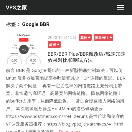
Skip
VPS之家
to
content
标签：
Google BBR
Posted
2020年6月15日
其他
国外VPS
on
教程
BBR/BBR Plus/BBR魔改版/锐速加速
效果对比和测试方法
前言 BBR 是 Google 提出的一种新型拥塞控制算法，可以使
Linux 服务器显著地提高吞吐量和减少 TCP 连接的延迟。BBR
解决了两个问题： 再有一定丢包率的网络链路上充分利用带
宽。非常适合高延迟，高带宽的网络链路。 降低网络链路上
的buffer占用率，从而降低延迟。非常适合慢速接入网络的用
户。 本次测试服务器是HostMem的洛杉矶动态云：
https://www.hostmem.com/?ref=zeruns 高性价比和便宜的
VPS/云服务器推荐：https://blog.vpszj.cn/archives/41.html
speedtest测速服务搭建 ...
Read more