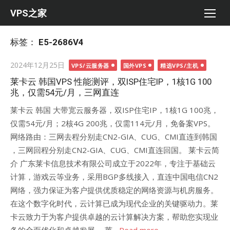
Skip
VPS之家
to
content
标签：
E5-2686V4
Posted
2024年12月25日
VPS/云服务器
国外VPS
精选VPS/主机
on
莱卡云 韩国VPS 性能测评，双ISP住宅IP，1核1G 100
兆，仅需54元/月，三网直连
莱卡云 韩国 大带宽云服务器，双ISP住宅IP，1核1G 100兆，
仅需54元/月；2核4G 200兆，仅需114元/月，免备案VPS。
网络路由：三网去程分别走CN2-GIA、CUG、CMI直连到韩国
，三网回程分别走CN2-GIA、CUG、CMI直连回国。 莱卡云简
介 广东莱卡信息技术有限公司成立于2022年，专注于基础云
计算，游戏云等业务，采用BGP多线接入，直连中国电信CN2
网络，强力保证为客户提供优质稳定的网络资源与机房服务。
在这个数字化时代，云计算已成为现代企业的关键驱动力。莱
卡云致力于为客户提供卓越的云计算解决方案，帮助您实现业