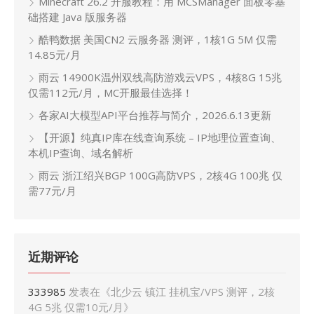
Minecraft 26.2 开服教程：用 MCSManager 面板零基
础搭建 Java 版服务器
酷鸭数据 美国CN2 云服务器 测评，1核1G 5M 仅需
14.85元/月
雨云 14900K温州双线高防游戏云VPS，4核8G 15兆
仅需112元/月，MC开服最佳选择！
各家AI大模型API平台推荐与简介，2026.6.13更新
【开源】纯真IP库在线查询系统 – IP地理位置查询、
本机IP查询、域名解析
雨云 浙江绍兴BGP 100G高防VPS，2核4G 100兆 仅
需77元/月
近期评论
333985
发表在《
北少云 镇江 挂机宝/VPS 测评，2核
4G 5兆 仅需10元/月
》