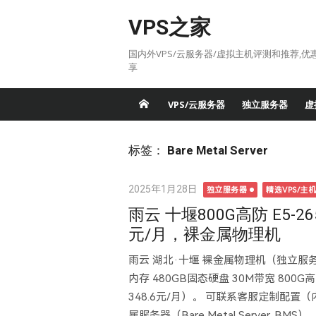
Skip
VPS之家
to
content
国内外VPS/云服务器/虚拟主机评测和推荐,优
享
VPS/云服务器
独立服务器
虚
标签：
Bare Metal Server
Posted
2025年1月28日
独立服务器
精选VPS/主
on
雨云 十堰800G高防 E5-26
元/月，裸金属物理机
雨云 湖北·十堰 裸金属物理机（独立服务器），
内存 480GB固态硬盘 30M带宽 800
348.6元/月）。 可联系客服定制配置
属服务器（Bare Metal Server