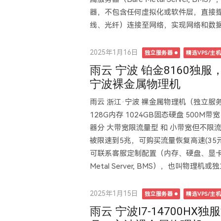
器，不包含任何虚拟化或软件层，直接提
线、光纤）连接至网络，实现网络和数据的
Posted
2025年1月16日
独立服务器
精选VPS/主
on
雨云 宁波 铂金8160独服，9
宁波裸金属物理机
雨云 浙江·宁波 裸金属物理机（独立服务器），
128G内存 1024GB固态硬盘 500M
器分 大带宽限流量型 和 小带宽但不
被限速到5兆，可购买流量恢复高速(35
可联系客服定制配置（内存、硬盘、显卡、
Metal Server, ‌BMS），也叫物理
Posted
2025年1月15日
独立服务器
精选VPS/主
on
雨云 宁波I7-14700HX独