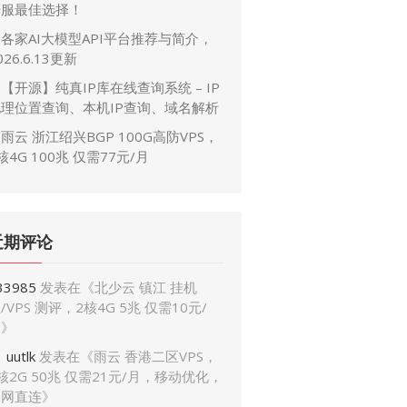
开服最佳选择！
各家AI大模型API平台推荐与简介，
026.6.13更新
【开源】纯真IP库在线查询系统 – IP
地理位置查询、本机IP查询、域名解析
雨云 浙江绍兴BGP 100G高防VPS，
核4G 100兆 仅需77元/月
近期评论
33985
发表在《
北少云 镇江 挂机
/VPS 测评，2核4G 5兆 仅需10元/
月
》
uutlk
发表在《
雨云 香港二区VPS，
核2G 50兆 仅需21元/月，移动优化，
三网直连
》