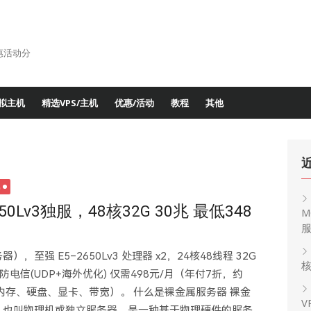
惠活动分
拟主机
精选VPS/主机
优惠/活动
教程
其他
机
50Lv3独服，48核32G 30兆 最低348
M
至强 E5–2650Lv3 处理器 x2，24核48线程 32G
核
G高防电信(UDP+海外优化) 仅需498元/月（年付7折，约
（内存、硬盘、显卡、带宽）。 什么是裸金属服务器 ‌‌裸金
V
, ‌BMS），也叫物理机或独立服务器，是一种基于物理硬件的服务