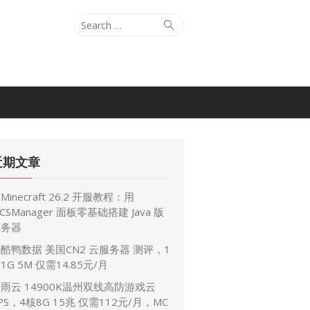
Search
Search
for:
近期文章
Minecraft 26.2 开服教程：用
CSManager 面板零基础搭建 Java 版
服务器
酷鸭数据 美国CN2 云服务器 测评，1
1G 5M 仅需14.85元/月
雨云 14900K温州双线高防游戏云
PS，4核8G 15兆 仅需112元/月，MC