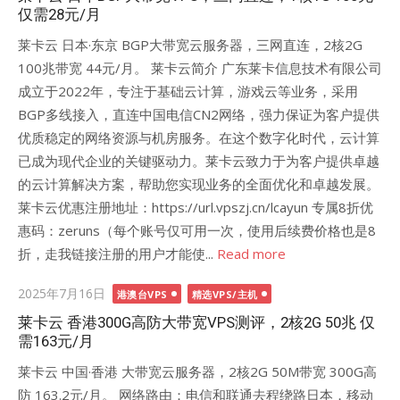
仅需28元/月
莱卡云 日本·东京 BGP大带宽云服务器，三网直连，2核2G
100兆带宽 44元/月。 莱卡云简介 广东莱卡信息技术有限公司
成立于2022年，专注于基础云计算，游戏云等业务，采用
BGP多线接入，直连中国电信CN2网络，强力保证为客户提供
优质稳定的网络资源与机房服务。在这个数字化时代，云计算
已成为现代企业的关键驱动力。莱卡云致力于为客户提供卓越
的云计算解决方案，帮助您实现业务的全面优化和卓越发展。
莱卡云优惠注册地址：https://url.vpszj.cn/lcayun 专属8折优
惠码：zeruns（每个账号仅可用一次，使用后续费价格也是8
折，走我链接注册的用户才能使...
Read more
Posted
2025年7月16日
港澳台VPS
精选VPS/主机
on
莱卡云 香港300G高防大带宽VPS测评，2核2G 50兆 仅
需163元/月
莱卡云 中国·香港 大带宽云服务器，2核2G 50M带宽 300G高
防 163.2元/月。 网络路由：电信和联通去程绕路日本，移动