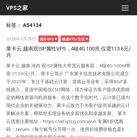
Skip
VPS之家
to
content
标签：
AS4134
Posted
2026年1月28日
国外VPS
精选VPS/主机
on
莱卡云 越南双ISP属性VPS，4核4G 100兆 仅需113.6元/
月
莱卡云 越南·河内 双ISP属性大带宽云服务器，4核4G 100M带
宽 113.6元/月。 莱卡云简介 广东莱卡信息技术有限公司成立
于2022年，专注于基础云计算，游戏云等业务，采用BGP多
线接入，直连中国电信CN2网络，强力保证为客户提供优质稳
定的网络资源与机房服务。在这个数字化时代，云计算已成为
现代企业的关键驱动力。莱卡云致力于为客户提供卓越的云计
算解决方案，帮助您实现业务的全面优化和卓越发展。 莱卡
云优惠注册地址：https://url.vpszj.cn/lcayun 专属8折优惠
码：zeruns（每个账号仅可用一次，使用后续费价格也是8