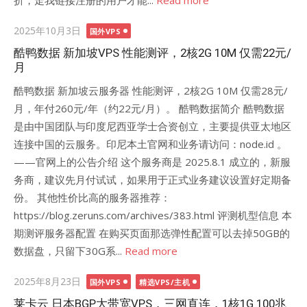
折，走我链接注册的用户才能...
Read more
Posted
2025年10月3日
国外VPS
on
酷鸭数据 新加坡VPS 性能测评，2核2G 10M 仅需22元/
月
酷鸭数据 新加坡云服务器 性能测评，2核2G 10M 仅需28元/
月，年付260元/年（约22元/月）。 酷鸭数据简介 酷鸭数据
是由中国团队与印度尼西亚学士合资创立，主要提供亚太地区
连接中国的云服务。印尼本土官网和业务请访问：node.id 。
——官网上的公告介绍 这个服务商是 2025.8.1 成立的，新服
务商，建议先月付试试，如果用于正式业务建议设置好定期备
份。 其他性价比高的服务器推荐：
https://blog.zeruns.com/archives/383.html 评测机型信息 本
期测评服务器配置 在购买页面那选弹性配置可以去掉50GB的
数据盘，只留下30G系...
Read more
Posted
2025年8月23日
国外VPS
精选VPS/主机
on
莱卡云 日本BGP大带宽VPS，三网直连，1核1G 100兆