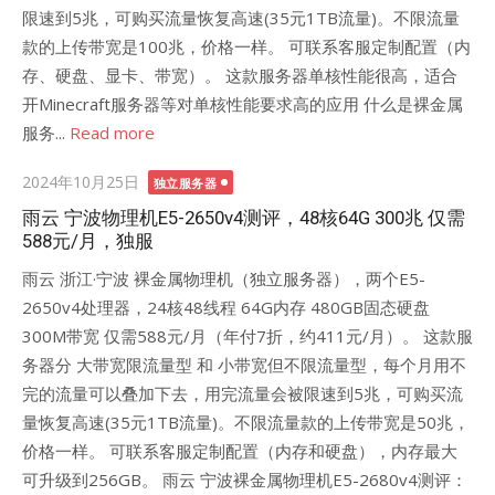
限速到5兆，可购买流量恢复高速(35元1TB流量)。不限流量
款的上传带宽是100兆，价格一样。 可联系客服定制配置（内
存、硬盘、显卡、带宽）。 这款服务器单核性能很高，适合
开Minecraft服务器等对单核性能要求高的应用 什么是裸金属
服务...
Read more
Posted
2024年10月25日
独立服务器
on
雨云 宁波物理机E5-2650v4测评，48核64G 300兆 仅需
588元/月，独服
雨云 浙江·宁波 裸金属物理机（独立服务器），两个E5-
2650v4处理器，24核48线程 64G内存 480GB固态硬盘
300M带宽 仅需588元/月（年付7折，约411元/月）。 这款服
务器分 大带宽限流量型 和 小带宽但不限流量型，每个月用不
完的流量可以叠加下去，用完流量会被限速到5兆，可购买流
量恢复高速(35元1TB流量)。不限流量款的上传带宽是50兆，
价格一样。 可联系客服定制配置（内存和硬盘），内存最大
可升级到256GB。 雨云 宁波裸金属物理机E5-2680v4测评：