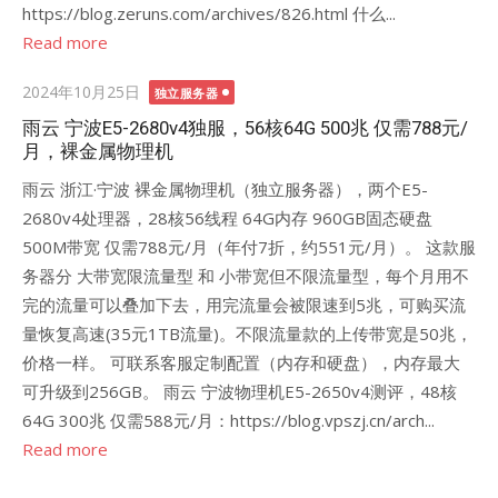
https://blog.zeruns.com/archives/826.html 什么...
Read more
Posted
2024年10月25日
独立服务器
on
雨云 宁波E5-2680v4独服，56核64G 500兆 仅需788元/
月，裸金属物理机
雨云 浙江·宁波 裸金属物理机（独立服务器），两个E5-
2680v4处理器，28核56线程 64G内存 960GB固态硬盘
500M带宽 仅需788元/月（年付7折，约551元/月）。 这款服
务器分 大带宽限流量型 和 小带宽但不限流量型，每个月用不
完的流量可以叠加下去，用完流量会被限速到5兆，可购买流
量恢复高速(35元1TB流量)。不限流量款的上传带宽是50兆，
价格一样。 可联系客服定制配置（内存和硬盘），内存最大
可升级到256GB。 雨云 宁波物理机E5-2650v4测评，48核
64G 300兆 仅需588元/月：https://blog.vpszj.cn/arch...
Read more