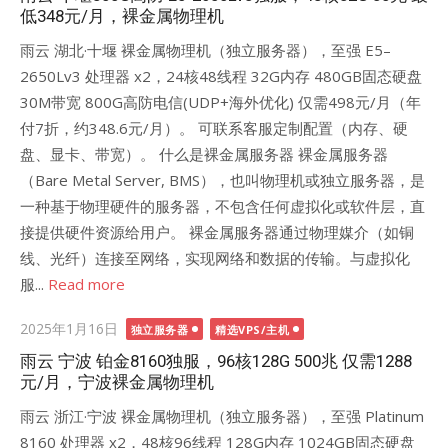
低348元/月，裸金属物理机
雨云 湖北·十堰 裸金属物理机（独立服务器），至强 E5–
2650Lv3 处理器 x2，24核48线程 32G内存 480GB固态硬盘
30M带宽 800G高防电信(UDP+海外优化) 仅需498元/月（年
付7折，约348.6元/月）。 可联系客服定制配置（内存、硬
盘、显卡、带宽）。 什么是裸金属服务器 ‌‌裸金属服务器
（Bare Metal Server, ‌BMS），也叫物理机或独立服务器，是
一种基于物理硬件的服务器，不包含任何虚拟化或软件层，直
接提供硬件资源给用户。‌ 裸金属服务器通过物理媒介（如铜
线、光纤）连接至网络，实现网络和数据的传输。与虚拟化
服...
Read more
Posted
2025年1月16日
独立服务器
精选VPS/主机
on
雨云 宁波 铂金8160独服，96核128G 500兆 仅需1288
元/月，宁波裸金属物理机
雨云 浙江·宁波 裸金属物理机（独立服务器），至强 Platinum
8160 处理器 x2，48核96线程 128G内存 1024GB固态硬盘