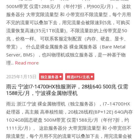
500M带宽 仅需1288元/月（年付7折，约900元/月）。 这款
服务器分 大带宽限流量型 和 小带宽但不限流量型，每个月用
不完的流量可以叠加下去，用完流量会被限速到5兆，可购买
流量恢复高速(35元1TB流量)。不限流量款的上传带宽是50
兆，价格一样。 可联系客服定制配置（内存、硬盘、显卡、
带宽）。 什么是裸金属服务器 ‌‌裸金属服务器（Bare Metal
Server, ‌BMS），也叫物理机或独立服务器，是一种基于物
理...
Read more
Posted
2025年1月15日
独立服务器
精选VPS/主机
on
雨云 宁波I7-14700HX独服测评，28核64G 500兆 仅需
1588元/月，宁波裸金属物理机
雨云 浙江·宁波 裸金属物理机（独立服务器），I7–14700HX
处理器，高主频 高单核性能，20核28线程(8P+12E) 64G内存
1024GB固态硬盘 500M带宽 仅需1588元/月（年付7折，约
1111元/月）。 这款服务器分 大带宽限流量型 和 小带宽但不
限流量型，每个月用不完的流量可以叠加下去，用完流量会被