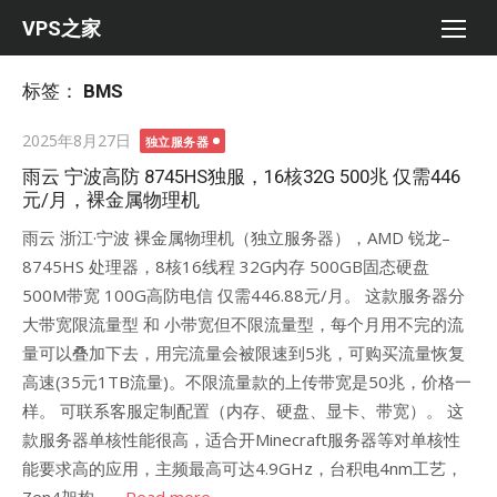
Skip
VPS之家
to
content
标签：
BMS
Posted
2025年8月27日
独立服务器
on
雨云 宁波高防 8745HS独服，16核32G 500兆 仅需446
元/月，裸金属物理机
雨云 浙江·宁波 裸金属物理机（独立服务器），AMD 锐龙–
8745HS 处理器，8核16线程 32G内存 500GB固态硬盘
500M带宽 100G高防电信 仅需446.88元/月。 这款服务器分
大带宽限流量型 和 小带宽但不限流量型，每个月用不完的流
量可以叠加下去，用完流量会被限速到5兆，可购买流量恢复
高速(35元1TB流量)。不限流量款的上传带宽是50兆，价格一
样。 可联系客服定制配置（内存、硬盘、显卡、带宽）。 这
款服务器单核性能很高，适合开Minecraft服务器等对单核性
能要求高的应用，主频最高可达4.9GHz，台积电4nm工艺，