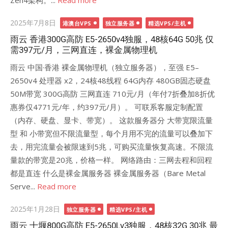
Zen4架构。...
Read more
Posted
2025年7月8日
港澳台VPS
独立服务器
精选VPS/主机
on
雨云 香港300G高防 E5-2650v4独服，48核64G 50兆 仅
需397元/月，三网直连，裸金属物理机
雨云 中国·香港 裸金属物理机（独立服务器），至强 E5–
2650v4 处理器 x2，24核48线程 64G内存 480GB固态硬盘
50M带宽 300G高防 三网直连 710元/月（年付7折叠加8折优
惠券仅4771元/年，约397元/月）。 可联系客服定制配置
（内存、硬盘、显卡、带宽）。 这款服务器分 大带宽限流量
型 和 小带宽但不限流量型，每个月用不完的流量可以叠加下
去，用完流量会被限速到5兆，可购买流量恢复高速。不限流
量款的带宽是20兆，价格一样。 网络路由：三网去程和回程
都是直连 什么是裸金属服务器 ‌‌裸金属服务器（Bare Metal
Serve...
Read more
Posted
2025年1月28日
独立服务器
精选VPS/主机
on
雨云 十堰800G高防 E5-2650Lv3独服，48核32G 30兆 最