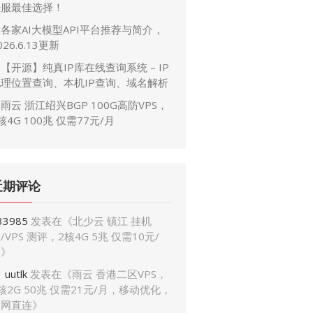
开服最佳选择！
各家AI大模型API平台推荐与简介，
026.6.13更新
【开源】纯真IP库在线查询系统 – IP
地理位置查询、本机IP查询、域名解析
雨云 浙江绍兴BGP 100G高防VPS，
核4G 100兆 仅需77元/月
近期评论
33985
发表在《
北少云 镇江 挂机
/VPS 测评，2核4G 5兆 仅需10元/
月
》
uutlk
发表在《
雨云 香港二区VPS，
核2G 50兆 仅需21元/月，移动优化，
三网直连
》