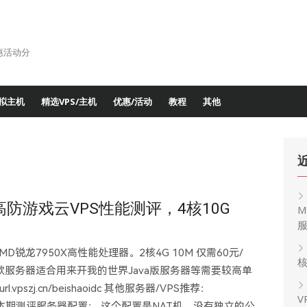
惠活动分
拟主机
精选VPS/主机
优惠/活动
教程
其他
0G高防游戏云VPS性能测评，4核10G
M
D锐龙7950X高性能处理器。2核4G 10M 仅需60元/
核
。 这款服务器适合用来开我的世界Java版服务器等需要较高单
vpszj.cn/beishaoidc 其他服务器/VPS推荐：
V
ves/41.html 本期测评服务器配置： 这个配置是NAT机，没有独立的公