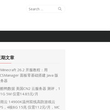
Search
Search
for:
近期文章
Minecraft 26.2 开服教程：用
CSManager 面板零基础搭建 Java 版
服务器
酷鸭数据 美国CN2 云服务器 测评，1
1G 5M 仅需14.85元/月
雨云 14900K温州双线高防游戏云
PS，4核8G 15兆 仅需112元/月，MC