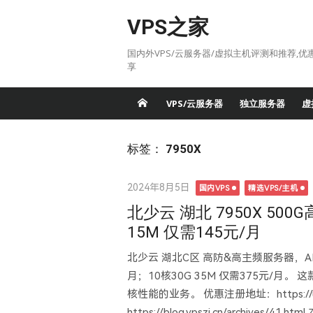
Skip
VPS之家
to
content
国内外VPS/云服务器/虚拟主机评测和推荐,优
享
VPS/云服务器
独立服务器
虚
标签：
7950X
Posted
2024年8月5日
国内VPS
精选VPS/主机
on
北少云 湖北 7950X 50
15M 仅需145元/月
北少云 湖北C区 高防&高主频服务器，AM
月；10核30G 35M 仅需375元/月
核性能的业务。 优惠注册地址：https://url.
https://blog.vpszj.cn/archi