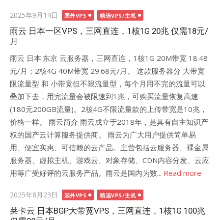
Posted
2025年9月14日
国外VPS
精选VPS/主机
on
雨云 日本一区VPS，三网直连，1核1G 20兆 仅需18元/
月
雨云 日本·东京 云服务器，三网直连，1核1G 20M带宽 18.48
元/月；2核4G 40M带宽 29.68元/月。 这款服务器分 大带宽
限流量型 和 小带宽但不限流量型，每个月用不完的流量可以
叠加下去，用完流量会被限速到1兆，可购买流量恢复高速
(180元200GB流量)。2核4G不限流量款的上传带宽是10兆，
价格一样。 雨云简介 雨云成立于2018年，是具有自主知识产
权的国产云计算服务提供商。 雨云为广大用户提供简单易
用、便宜实惠、可信赖的云产品。主营包括云服务器、裸金属
服务器、虚拟主机、游戏云、对象存储、CDN内容分发、云应
用等广受好评的云服务产品。雨云是国内为数...
Read more
Posted
2025年8月23日
国外VPS
精选VPS/主机
on
莱卡云 日本BGP大带宽VPS，三网直连，1核1G 100兆