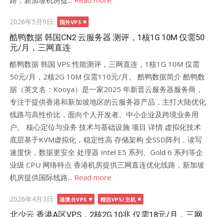
路，新加坡机房提...
Read more
Posted
2026年5月9日
国外VPS
on
酷鸭数据 韩国CN2 云服务器 测评，1核1G 10M 仅需50
元/月，三网直连
酷鸭数据 韩国 VPS 性能测评，三网直连，1核1G 10M 仅需
50元/月，2核2G 10M 仅需110元/月。 酷鸭数据简介 酷鸭数
据（英文名：Kooya）是一家2025 年新晋云服务器服务商，
专注于提供香港和新加坡地区的云服务器产品，主打大陆优化
线路与高性价比，面向个人开发者、中小企业及跨境业务用
户。 核心定位与业务 技术与基础设施 项目 详情 虚拟化技术
底层基于KVM虚拟化，稳定性高 存储架构 全SSD阵列，读写
速度快，数据更安全 处理器 Intel E5 系列、Gold 6 系列等企
业级 CPU 网络特点 香港机房提供三网直连优化线路，新加坡
机房提供国际线路...
Read more
Posted
2026年4月3日
港澳台VPS
精选VPS/主机
on
北少云 香港A区VPS，2核2G 10兆 仅需18元/月，三网