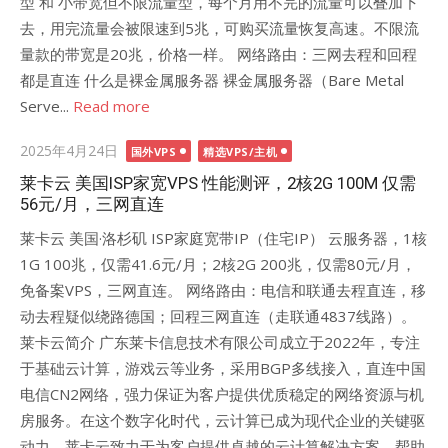
型 和 小带宽但不限流量型，每个月用不完的流量可以叠加下
去，用完流量会被限速到5兆，可购买流量恢复高速。不限流
量款的带宽是20兆，价格一样。 网络路由：三网去程和回程
都是直连 什么是裸金属服务器 ‌‌裸金属服务器（Bare Metal
Serve...
Read more
Posted
2025年4月24日
国外VPS
精选VPS/主机
on
莱卡云 美国ISP家宽VPS 性能测评，2核2G 100M 仅需
56元/月，三网直连
莱卡云 美国·洛杉矶 ISP家庭宽带IP（住宅IP） 云服务器，1核
1G 100兆，仅需41.6元/月；2核2G 200兆，仅需80元/月，
免备案VPS，三网直连。 网络路由：电信和联通去程直连，移
动去程疑似绕路德国；回程三网直连（走联通4837线路）。
莱卡云简介 广东莱卡信息技术有限公司成立于2022年，专注
于基础云计算，游戏云等业务，采用BGP多线接入，直连中国
电信CN2网络，强力保证为客户提供优质稳定的网络资源与机
房服务。在这个数字化时代，云计算已成为现代企业的关键驱
动力。莱卡云致力于为客户提供卓越的云计算解决方案，帮助