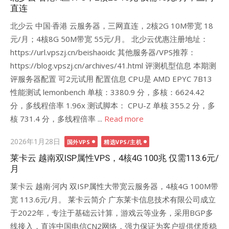
直连
北少云 中国·香港 云服务器，三网直连，2核2G 10M带宽 18
元/月；4核8G 50M带宽 55元/月。 北少云优惠注册地址：
https://url.vpszj.cn/beishaoidc 其他服务器/VPS推荐：
https://blog.vpszj.cn/archives/41.html 评测机型信息 本期测
评服务器配置 可2元试用 配置信息 CPU是 AMD EPYC 7B13
性能测试 lemonbench 单核：3380.9 分，多核：6624.42
分，多线程倍率 1.96x 测试脚本： CPU-Z 单核 355.2 分，多
核 731.4 分，多线程倍率 ...
Read more
Posted
2026年1月28日
国外VPS
精选VPS/主机
on
莱卡云 越南双ISP属性VPS，4核4G 100兆 仅需113.6元/
月
莱卡云 越南·河内 双ISP属性大带宽云服务器，4核4G 100M带
宽 113.6元/月。 莱卡云简介 广东莱卡信息技术有限公司成立
于2022年，专注于基础云计算，游戏云等业务，采用BGP多
线接入，直连中国电信CN2网络，强力保证为客户提供优质稳