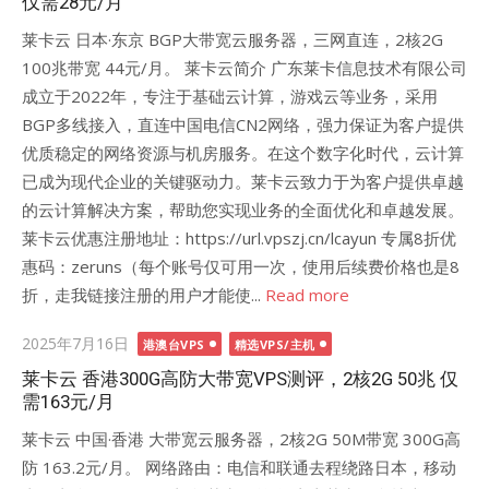
仅需28元/月
莱卡云 日本·东京 BGP大带宽云服务器，三网直连，2核2G
100兆带宽 44元/月。 莱卡云简介 广东莱卡信息技术有限公司
成立于2022年，专注于基础云计算，游戏云等业务，采用
BGP多线接入，直连中国电信CN2网络，强力保证为客户提供
优质稳定的网络资源与机房服务。在这个数字化时代，云计算
已成为现代企业的关键驱动力。莱卡云致力于为客户提供卓越
的云计算解决方案，帮助您实现业务的全面优化和卓越发展。
莱卡云优惠注册地址：https://url.vpszj.cn/lcayun 专属8折优
惠码：zeruns（每个账号仅可用一次，使用后续费价格也是8
折，走我链接注册的用户才能使...
Read more
Posted
2025年7月16日
港澳台VPS
精选VPS/主机
on
莱卡云 香港300G高防大带宽VPS测评，2核2G 50兆 仅
需163元/月
莱卡云 中国·香港 大带宽云服务器，2核2G 50M带宽 300G高
防 163.2元/月。 网络路由：电信和联通去程绕路日本，移动