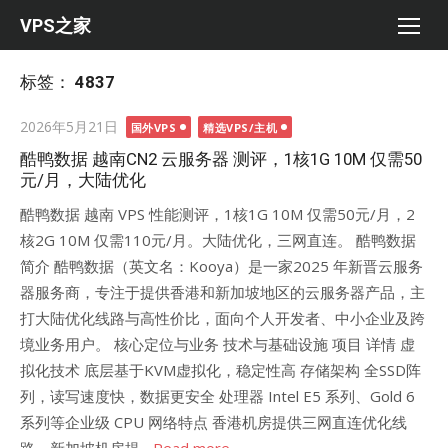
Skip
VPS之家
to
content
标签：
4837
Posted
2026年5月21日
国外VPS
精选VPS/主机
on
酷鸭数据 越南CN2 云服务器 测评，1核1G 10M 仅需50
元/月，大陆优化
酷鸭数据 越南 VPS 性能测评，1核1G 10M 仅需50元/月，2
核2G 10M 仅需110元/月。大陆优化，三网直连。 酷鸭数据
简介 酷鸭数据（英文名：Kooya）是一家2025 年新晋云服务
器服务商，专注于提供香港和新加坡地区的云服务器产品，主
打大陆优化线路与高性价比，面向个人开发者、中小企业及跨
境业务用户。 核心定位与业务 技术与基础设施 项目 详情 虚
拟化技术 底层基于KVM虚拟化，稳定性高 存储架构 全SSD阵
列，读写速度快，数据更安全 处理器 Intel E5 系列、Gold 6
系列等企业级 CPU 网络特点 香港机房提供三网直连优化线