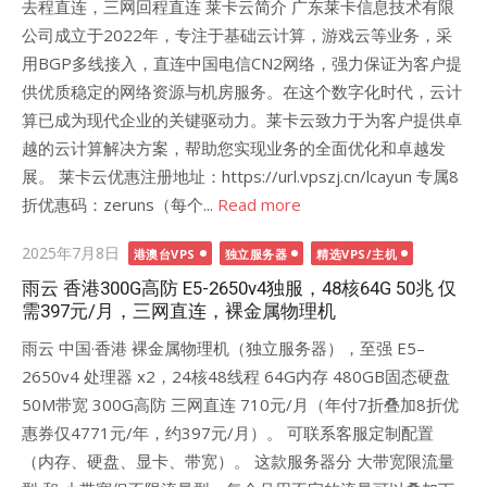
去程直连，三网回程直连 莱卡云简介 广东莱卡信息技术有限
公司成立于2022年，专注于基础云计算，游戏云等业务，采
用BGP多线接入，直连中国电信CN2网络，强力保证为客户提
供优质稳定的网络资源与机房服务。在这个数字化时代，云计
算已成为现代企业的关键驱动力。莱卡云致力于为客户提供卓
越的云计算解决方案，帮助您实现业务的全面优化和卓越发
展。 莱卡云优惠注册地址：https://url.vpszj.cn/lcayun 专属8
折优惠码：zeruns（每个...
Read more
Posted
2025年7月8日
港澳台VPS
独立服务器
精选VPS/主机
on
雨云 香港300G高防 E5-2650v4独服，48核64G 50兆 仅
需397元/月，三网直连，裸金属物理机
雨云 中国·香港 裸金属物理机（独立服务器），至强 E5–
2650v4 处理器 x2，24核48线程 64G内存 480GB固态硬盘
50M带宽 300G高防 三网直连 710元/月（年付7折叠加8折优
惠券仅4771元/年，约397元/月）。 可联系客服定制配置
（内存、硬盘、显卡、带宽）。 这款服务器分 大带宽限流量