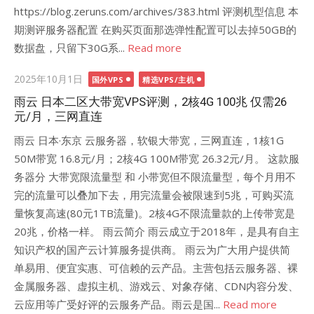
https://blog.zeruns.com/archives/383.html 评测机型信息 本
期测评服务器配置 在购买页面那选弹性配置可以去掉50GB的
数据盘，只留下30G系...
Read more
Posted
2025年10月1日
国外VPS
精选VPS/主机
on
雨云 日本二区大带宽VPS评测，2核4G 100兆 仅需26
元/月，三网直连
雨云 日本·东京 云服务器，软银大带宽，三网直连，1核1G
50M带宽 16.8元/月；2核4G 100M带宽 26.32元/月。 这款服
务器分 大带宽限流量型 和 小带宽但不限流量型，每个月用不
完的流量可以叠加下去，用完流量会被限速到5兆，可购买流
量恢复高速(80元1TB流量)。2核4G不限流量款的上传带宽是
20兆，价格一样。 雨云简介 雨云成立于2018年，是具有自主
知识产权的国产云计算服务提供商。 雨云为广大用户提供简
单易用、便宜实惠、可信赖的云产品。主营包括云服务器、裸
金属服务器、虚拟主机、游戏云、对象存储、CDN内容分发、
云应用等广受好评的云服务产品。雨云是国...
Read more