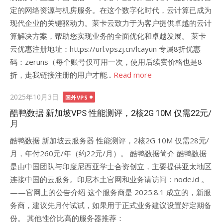
定的网络资源与机房服务。在这个数字化时代，云计算已成为
现代企业的关键驱动力。莱卡云致力于为客户提供卓越的云计
算解决方案，帮助您实现业务的全面优化和卓越发展。 莱卡
云优惠注册地址：https://url.vpszj.cn/lcayun 专属8折优惠
码：zeruns（每个账号仅可用一次，使用后续费价格也是8
折，走我链接注册的用户才能...
Read more
Posted
2025年10月3日
国外VPS
on
酷鸭数据 新加坡VPS 性能测评，2核2G 10M 仅需22元/
月
酷鸭数据 新加坡云服务器 性能测评，2核2G 10M 仅需28元/
月，年付260元/年（约22元/月）。 酷鸭数据简介 酷鸭数据
是由中国团队与印度尼西亚学士合资创立，主要提供亚太地区
连接中国的云服务。印尼本土官网和业务请访问：node.id 。
——官网上的公告介绍 这个服务商是 2025.8.1 成立的，新服
务商，建议先月付试试，如果用于正式业务建议设置好定期备
份。 其他性价比高的服务器推荐：