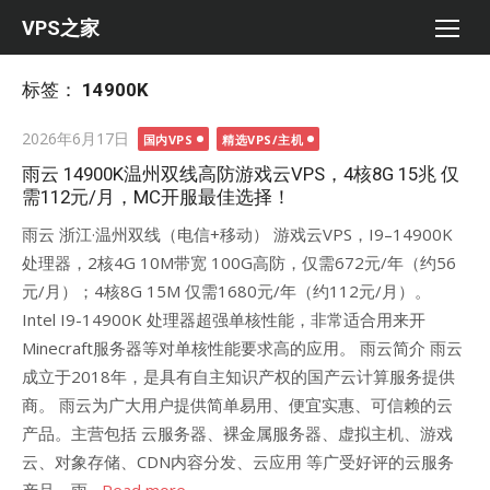
Skip
VPS之家
to
content
标签：
14900K
Posted
2026年6月17日
国内VPS
精选VPS/主机
on
雨云 14900K温州双线高防游戏云VPS，4核8G 15兆 仅
需112元/月，MC开服最佳选择！
雨云 浙江·温州双线（电信+移动） 游戏云VPS，I9–14900K
处理器，2核4G 10M带宽 100G高防，仅需672元/年（约56
元/月）；4核8G 15M 仅需1680元/年（约112元/月）。
Intel I9-14900K 处理器超强单核性能，非常适合用来开
Minecraft服务器等对单核性能要求高的应用。 雨云简介 雨云
成立于2018年，是具有自主知识产权的国产云计算服务提供
商。 雨云为广大用户提供简单易用、便宜实惠、可信赖的云
产品。主营包括 云服务器、裸金属服务器、虚拟主机、游戏
云、对象存储、CDN内容分发、云应用 等广受好评的云服务