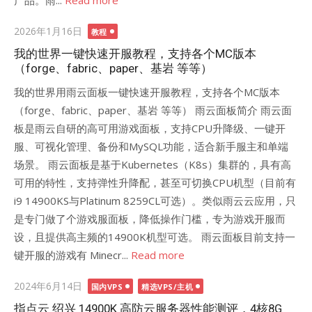
产品。雨...
Read more
Posted
2026年1月16日
教程
on
我的世界一键快速开服教程，支持各个MC版本
（forge、fabric、paper、基岩 等等）
我的世界用雨云面板一键快速开服教程，支持各个MC版本
（forge、fabric、paper、基岩 等等） 雨云面板简介 雨云面
板是雨云自研的高可用游戏面板，支持CPU升降级、一键开
服、可视化管理、备份和MySQL功能，适合新手服主和单端
场景。 雨云面板是基于Kubernetes（K8s）集群的，具有高
可用的特性，支持弹性升降配，甚至可切换CPU机型（目前有
i9 14900KS与Platinum 8259CL可选）。类似雨云云应用，只
是专门做了个游戏服面板，降低操作门槛，专为游戏开服而
设，且提供高主频的14900K机型可选。 雨云面板目前支持一
键开服的游戏有 Minecr...
Read more
Posted
2024年6月14日
国内VPS
精选VPS/主机
on
指点云 绍兴 14900K 高防云服务器性能测评，4核8G