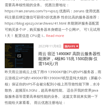
需要高单核性能的业务。 优惠注册地址：
https://rain.zeruns.com/?s=vpszj 优惠码：zeruns 使用优惠
码注册后绑定微信可获得5折优惠券 性价比高的服务器推荐：
https://blog.vpszj.cn/archives/41.html 本期测评服务器配置
可购买多个IP，购买服务器本身赠送一个公网IP。 可1元试用
1天！ 配置信息 CPU是 I...
Read more
Posted
2023年11月8日
国内VPS
on
雨云 宿迁 14900KF 高防云服务器性
能测评，4核8G 15兆 150G防御 仅
需154元/月
昨天雨云游戏云上线了用I9 13900KF做CPU的VPS服务器，雨
云游戏云VPS的14900KF和13900KF机型是纯大核的（屏蔽小
核）保证你的VPS不会被分配到小核上而导致性能下降，水冷
散热，超频至6.3Ghz，超高单核性能。 适合开我的世界Java
版服务器等需要高单核性能的业务。 这篇文章就来实测一下
性能给大家看看。 雨云优惠注册地址：