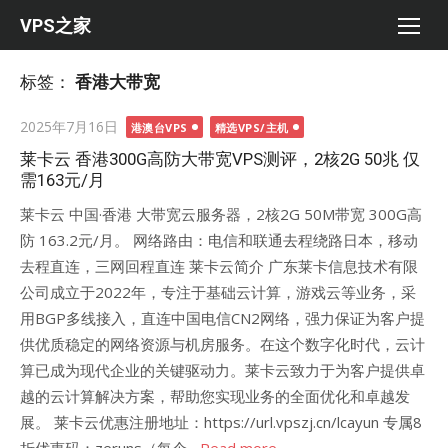
Skip
VPS之家
to
content
标签：
香港大带宽
Posted
2025年7月16日
港澳台VPS
精选VPS/主机
on
莱卡云 香港300G高防大带宽VPS测评，2核2G 50兆 仅
需163元/月
莱卡云 中国·香港 大带宽云服务器，2核2G 50M带宽 300G高
防 163.2元/月。 网络路由：电信和联通去程绕路日本，移动
去程直连，三网回程直连 莱卡云简介 广东莱卡信息技术有限
公司成立于2022年，专注于基础云计算，游戏云等业务，采
用BGP多线接入，直连中国电信CN2网络，强力保证为客户提
供优质稳定的网络资源与机房服务。在这个数字化时代，云计
算已成为现代企业的关键驱动力。莱卡云致力于为客户提供卓
越的云计算解决方案，帮助您实现业务的全面优化和卓越发
展。 莱卡云优惠注册地址：https://url.vpszj.cn/lcayun 专属8