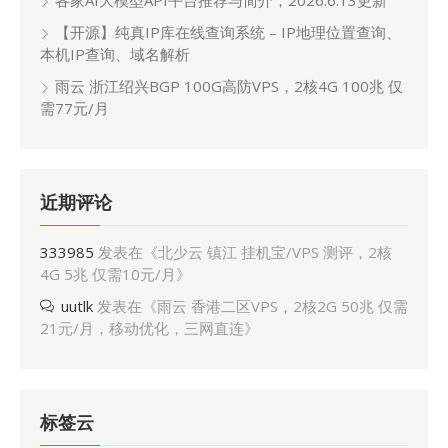
各家AI大模型API平台推荐与简介，2026.6.13更新
【开源】纯真IP库在线查询系统 – IP地理位置查询、
本机IP查询、域名解析
雨云 浙江绍兴BGP 100G高防VPS，2核4G 100兆 仅
需77元/月
近期评论
333985
发表在《
北少云 镇江 挂机宝/VPS 测评，2核
4G 5兆 仅需10元/月
》
uutlk
发表在《
雨云 香港二区VPS，2核2G 50兆 仅需
21元/月，移动优化，三网直连
》
标签云