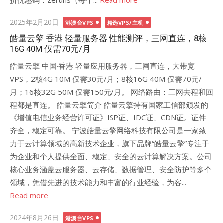
折优惠码：zeruns（每个...
Read more
Posted
2025年2月20日
港澳台VPS
精选VPS/主机
on
皓量云擎 香港 轻量服务器 性能测评，三网直连，8核
16G 40M 仅需70元/月
皓量云擎 中国·香港 轻量应用服务器，三网直连，大带宽
VPS，2核4G 10M 仅需30元/月；8核16G 40M 仅需70元/
月；16核32G 50M 仅需150元/月。 网络路由：三网去程和回
程都是直连。 皓量云擎简介 皓量云擎持有国家工信部颁发的
《增值电信业务经营许可证》ISP证、IDC证、CDN证。证件
齐全，稳定可靠。 宁波皓量云擎网络科技有限公司是一家致
力于云计算领域的高新技术企业，旗下品牌“皓量云擎”专注于
为企业和个人提供全面、稳定、安全的云计算解决方案。公司
核心业务涵盖云服务器、云存储、数据管理、安全防护等多个
领域，凭借先进的技术能力和丰富的行业经验，为客...
Read more
Posted
2024年8月26日
港澳台VPS