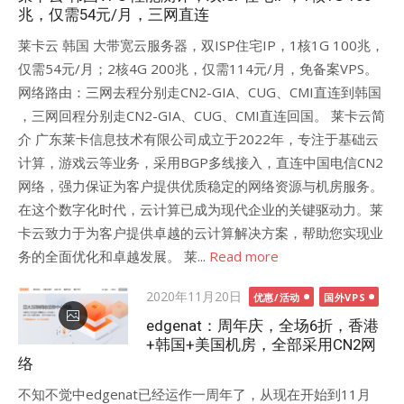
兆，仅需54元/月，三网直连
莱卡云 韩国 大带宽云服务器，双ISP住宅IP，1核1G 100兆，
仅需54元/月；2核4G 200兆，仅需114元/月，免备案VPS。
网络路由：三网去程分别走CN2-GIA、CUG、CMI直连到韩国
，三网回程分别走CN2-GIA、CUG、CMI直连回国。 莱卡云简
介 广东莱卡信息技术有限公司成立于2022年，专注于基础云
计算，游戏云等业务，采用BGP多线接入，直连中国电信CN2
网络，强力保证为客户提供优质稳定的网络资源与机房服务。
在这个数字化时代，云计算已成为现代企业的关键驱动力。莱
卡云致力于为客户提供卓越的云计算解决方案，帮助您实现业
务的全面优化和卓越发展。 莱...
Read more
Posted
2020年11月20日
优惠/活动
国外VPS
on
edgenat：周年庆，全场6折，香港
+韩国+美国机房，全部采用CN2网
络
不知不觉中edgenat已经运作一周年了，从现在开始到11月