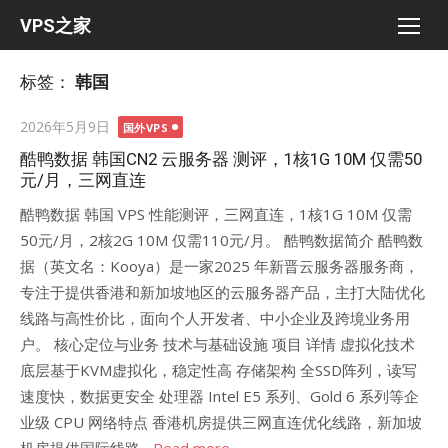
Skip
VPS之家
to
content
标签：
韩国
Posted
2026年5月9日
国外VPS
on
酷鸭数据 韩国CN2 云服务器 测评，1核1G 10M 仅需50
元/月，三网直连
酷鸭数据 韩国 VPS 性能测评，三网直连，1核1G 10M 仅需
50元/月，2核2G 10M 仅需110元/月。 酷鸭数据简介 酷鸭数
据（英文名：Kooya）是一家2025 年新晋云服务器服务商，
专注于提供香港和新加坡地区的云服务器产品，主打大陆优化
线路与高性价比，面向个人开发者、中小企业及跨境业务用
户。 核心定位与业务 技术与基础设施 项目 详情 虚拟化技术
底层基于KVM虚拟化，稳定性高 存储架构 全SSD阵列，读写
速度快，数据更安全 处理器 Intel E5 系列、Gold 6 系列等企
业级 CPU 网络特点 香港机房提供三网直连优化线路，新加坡