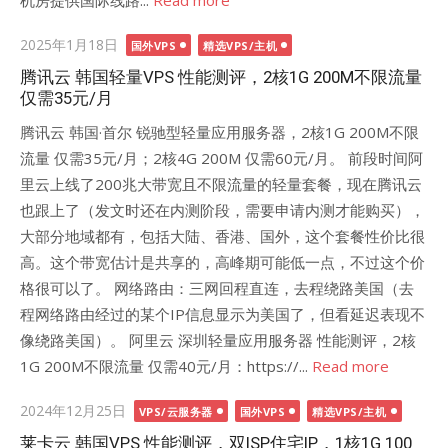
机房提供国际线路...
Read more
Posted
2025年1月18日
国外VPS
精选VPS/主机
on
腾讯云 韩国轻量VPS 性能测评，2核1G 200M不限流量
仅需35元/月
腾讯云 韩国·首尔 锐驰型轻量应用服务器，2核1G 200M不限
流量 仅需35元/月；2核4G 200M 仅需60元/月。 前段时间阿
里云上线了200兆大带宽且不限流量的轻量套餐，现在腾讯云
也跟上了（发文时还在内测阶段，需要申请内测才能购买），
大部分地域都有，包括大陆、香港、国外，这个套餐性价比很
高。这个带宽估计是共享的，高峰期可能低一点，不过这个价
格很可以了。 网络路由：三网回程直连，去程绕路美国（去
程网络路由经过的某个IP信息显示为美国了，但看延迟表现不
像绕路美国）。 阿里云 深圳轻量应用服务器 性能测评，2核
1G 200M不限流量 仅需40元/月：https://...
Read more
Posted
2024年12月25日
VPS/云服务器
国外VPS
精选VPS/主机
on
莱卡云 韩国VPS 性能测评，双ISP住宅IP，1核1G 100