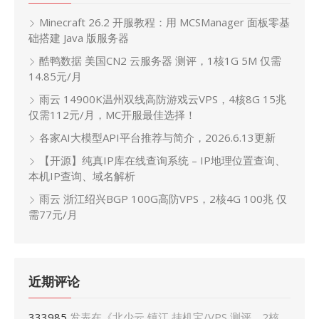
Minecraft 26.2 开服教程：用 MCSManager 面板零基
础搭建 Java 版服务器
酷鸭数据 美国CN2 云服务器 测评，1核1G 5M 仅需
14.85元/月
雨云 14900K温州双线高防游戏云VPS，4核8G 15兆
仅需112元/月，MC开服最佳选择！
各家AI大模型API平台推荐与简介，2026.6.13更新
【开源】纯真IP库在线查询系统 – IP地理位置查询、
本机IP查询、域名解析
雨云 浙江绍兴BGP 100G高防VPS，2核4G 100兆 仅
需77元/月
近期评论
333985
发表在《
北少云 镇江 挂机宝/VPS 测评，2核