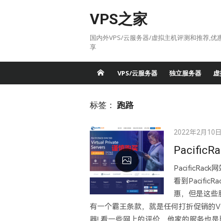
Skip
VPS之家
to
content
国内外VPS/云服务器/虚拟主机评测和推荐,优
享
VPS/云服务器
独立服务器
虚
标签：
跑路
Posted
2022年2月10
on
Pacif
Pacific
看到Pacif
惠，但是这些
有一个霸王条款，就是任何打折促销的VPS
器! 看一些网上的评价，他家的服务也