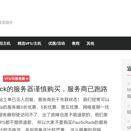
惠活动分
拟主机
精选VPS/主机
优惠/活动
教程
其他
日
VPS/云服务器
icRack的服务器谨慎购买，服务商已跑路
M
Rack网站工单已无人回复，服务商处于失联状态！ 我们经常可以
icRack的服务器3折优惠、5折优惠、黑五优惠、网络星期一优
核
服务器即使访问不了，出了故障也是不能退款的，他们家
都不提供退款， 所以大家不要购买PacificRack的服务
V
是比较不稳定，丢包现象还比较严重。 这么频繁的促销，