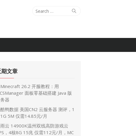
Search
Search
for:
近期文章
Minecraft 26.2 开服教程：用
CSManager 面板零基础搭建 Java 版
服务器
酷鸭数据 美国CN2 云服务器 测评，1
1G 5M 仅需14.85元/月
雨云 14900K温州双线高防游戏云
PS，4核8G 15兆 仅需112元/月，MC