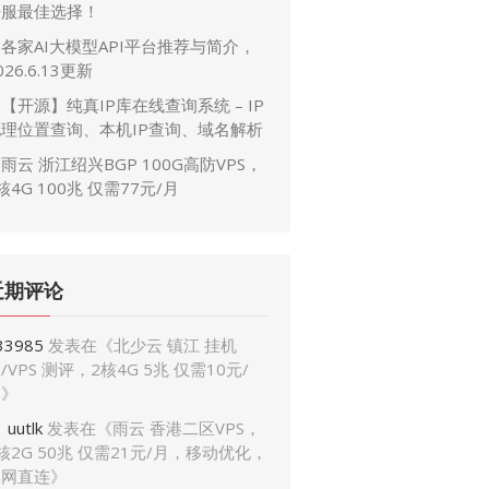
开服最佳选择！
各家AI大模型API平台推荐与简介，
026.6.13更新
【开源】纯真IP库在线查询系统 – IP
地理位置查询、本机IP查询、域名解析
雨云 浙江绍兴BGP 100G高防VPS，
核4G 100兆 仅需77元/月
近期评论
33985
发表在《
北少云 镇江 挂机
/VPS 测评，2核4G 5兆 仅需10元/
月
》
uutlk
发表在《
雨云 香港二区VPS，
核2G 50兆 仅需21元/月，移动优化，
三网直连
》