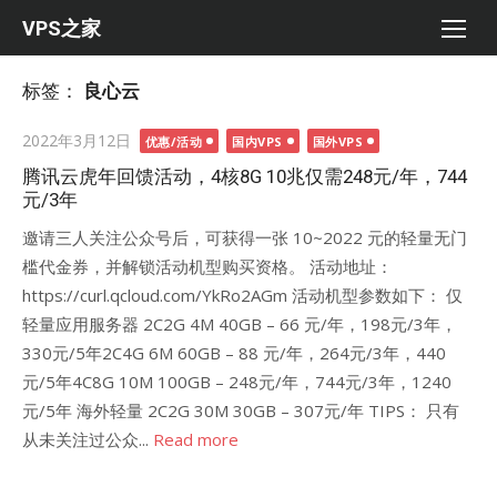
Skip
VPS之家
to
content
标签：
良心云
Posted
2022年3月12日
优惠/活动
国内VPS
国外VPS
on
腾讯云虎年回馈活动，4核8G 10兆仅需248元/年，744
元/3年
邀请三人关注公众号后，可获得一张 10~2022 元的轻量无门
槛代金券，并解锁活动机型购买资格。 活动地址：
https://curl.qcloud.com/YkRo2AGm 活动机型参数如下： 仅
轻量应用服务器 2C2G 4M 40GB – 66 元/年，198元/3年，
330元/5年2C4G 6M 60GB – 88 元/年，264元/3年，440
元/5年4C8G 10M 100GB – 248元/年，744元/3年，1240
元/5年 海外轻量 2C2G 30M 30GB – 307元/年 TIPS： 只有
从未关注过公众...
Read more