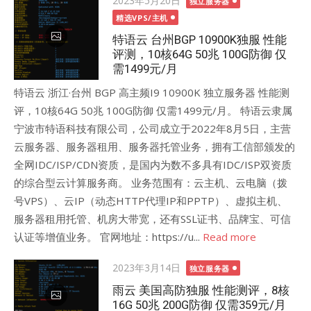
2023年5月20日
独立服务器
on
精选VPS/主机
特语云 台州BGP 10900K独服 性能
评测，10核64G 50兆 100G防御 仅
需1499元/月
特语云 浙江·台州 BGP 高主频I9 10900K 独立服务器 性能测
评，10核64G 50兆 100G防御 仅需1499元/月。 特语云隶属
宁波市特语科技有限公司，公司成立于2022年8月5日，主营
云服务器、服务器租用、服务器托管业务，拥有工信部颁发的
全网IDC/ISP/CDN资质，是国内为数不多具有IDC/ISP双资质
的综合型云计算服务商。 业务范围有：云主机、云电脑（拨
号VPS）、云IP（动态HTTP代理IP和PPTP）、虚拟主机、
服务器租用托管、机房大带宽，还有SSL证书、品牌宝、可信
认证等增值业务。 官网地址：https://u...
Read more
Posted
2023年3月14日
独立服务器
on
雨云 美国高防独服 性能测评，8核
16G 50兆 200G防御 仅需359元/月