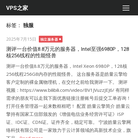
Skip
VPS之家
to
content
标签：
独服
Posted
2025年7月15日
独立服务器
on
测评一台价值8.8万元的服务器，Intel至强6980P，128
核256线程的性能怪兽
测评一台价值8.8万元的服务器，Intel Xeon 6980P，128核
256线程256GB内存的性能怪兽。 这台服务器是皓量云擎给
客户定制的裸金属物理机，在交付之前给我测评一下。 测评
视频：https://www.bilibili.com/video/BV1JVuzzJEJ6/ 有同样
需求的朋友可以走我下面优惠链接注册账号后提交工单咨询！
打开任务管理器一起来数框框吧！ 配置 皓量云擎简介 皓量云
擎持有国家工信部颁发的《增值电信业务经营许可证》ISP
证、IDC证、CDN证。证件齐全，稳定可靠。 宁波皓量云擎网
络科技有限公司是一家致力于云计算领域的高新技术企业，旗