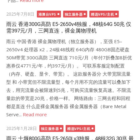
下品...
Read more
Posted
2025年7月8日
港澳台VPS
独立服务器
精选VPS/主机
on
雨云 香港300G高防 E5-2650v4独服，48核64G 50兆 仅
需397元/月，三网直连，裸金属物理机
雨云 中国·香港 裸金属物理机（独立服务器），至强 E5–
2650v4 处理器 x2，24核48线程 64G内存 480GB固态硬盘
50M带宽 300G高防 三网直连 710元/月（年付7折叠加8折优
惠券仅4771元/年，约397元/月）。 可联系客服定制配置
（内存、硬盘、显卡、带宽）。 这款服务器分 大带宽限流量
型 和 小带宽但不限流量型，每个月用不完的流量可以叠加下
去，用完流量会被限速到5兆，可购买流量恢复高速。不限流
量款的带宽是20兆，价格一样。 网络路由：三网去程和回程
都是直连 什么是裸金属服务器 ‌‌裸金属服务器（Bare Metal
Serve...
Read more
Posted
2025年1月28日
独立服务器
精选VPS/主机
on
雨云 十堰800G高防 E5-2650Lv3独服，48核32G 30兆 最