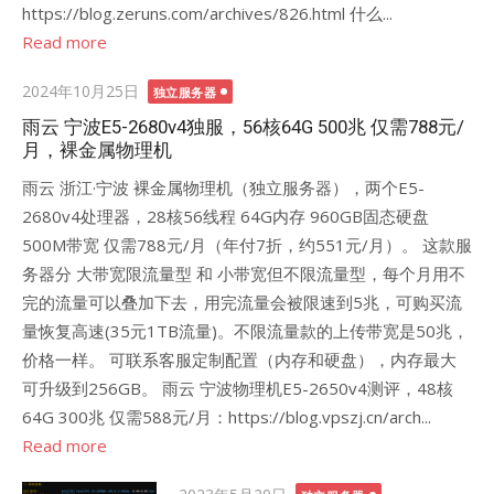
https://blog.zeruns.com/archives/826.html 什么...
Read more
Posted
2024年10月25日
独立服务器
on
雨云 宁波E5-2680v4独服，56核64G 500兆 仅需788元/
月，裸金属物理机
雨云 浙江·宁波 裸金属物理机（独立服务器），两个E5-
2680v4处理器，28核56线程 64G内存 960GB固态硬盘
500M带宽 仅需788元/月（年付7折，约551元/月）。 这款服
务器分 大带宽限流量型 和 小带宽但不限流量型，每个月用不
完的流量可以叠加下去，用完流量会被限速到5兆，可购买流
量恢复高速(35元1TB流量)。不限流量款的上传带宽是50兆，
价格一样。 可联系客服定制配置（内存和硬盘），内存最大
可升级到256GB。 雨云 宁波物理机E5-2650v4测评，48核
64G 300兆 仅需588元/月：https://blog.vpszj.cn/arch...
Read more
Posted