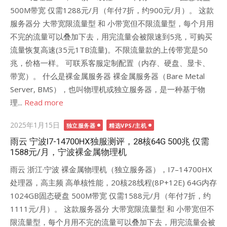
500M带宽 仅需1288元/月（年付7折，约900元/月）。 这款
服务器分 大带宽限流量型 和 小带宽但不限流量型，每个月用
不完的流量可以叠加下去，用完流量会被限速到5兆，可购买
流量恢复高速(35元1TB流量)。不限流量款的上传带宽是50
兆，价格一样。 可联系客服定制配置（内存、硬盘、显卡、
带宽）。 什么是裸金属服务器 ‌‌裸金属服务器（Bare Metal
Server, ‌BMS），也叫物理机或独立服务器，是一种基于物
理...
Read more
Posted
2025年1月15日
独立服务器
精选VPS/主机
on
雨云 宁波I7-14700HX独服测评，28核64G 500兆 仅需
1588元/月，宁波裸金属物理机
雨云 浙江·宁波 裸金属物理机（独立服务器），I7–14700HX
处理器，高主频 高单核性能，20核28线程(8P+12E) 64G内存
1024GB固态硬盘 500M带宽 仅需1588元/月（年付7折，约
1111元/月）。 这款服务器分 大带宽限流量型 和 小带宽但不
限流量型，每个月用不完的流量可以叠加下去，用完流量会被