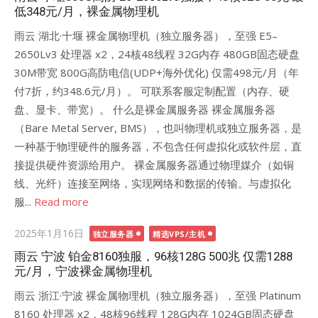
低348元/月，裸金属物理机
雨云 湖北·十堰 裸金属物理机（独立服务器），至强 E5–
2650Lv3 处理器 x2，24核48线程 32G内存 480GB固态硬盘
30M带宽 800G高防电信(UDP+海外优化) 仅需498元/月（年
付7折，约348.6元/月）。 可联系客服定制配置（内存、硬
盘、显卡、带宽）。 什么是裸金属服务器 ‌‌裸金属服务器
（Bare Metal Server, ‌BMS），也叫物理机或独立服务器，是
一种基于物理硬件的服务器，不包含任何虚拟化或软件层，直
接提供硬件资源给用户。‌ 裸金属服务器通过物理媒介（如铜
线、光纤）连接至网络，实现网络和数据的传输。与虚拟化
服...
Read more
Posted
2025年1月16日
独立服务器
精选VPS/主机
on
雨云 宁波 铂金8160独服，96核128G 500兆 仅需1288
元/月，宁波裸金属物理机
雨云 浙江·宁波 裸金属物理机（独立服务器），至强 Platinum
8160 处理器 x2，48核96线程 128G内存 1024GB固态硬盘