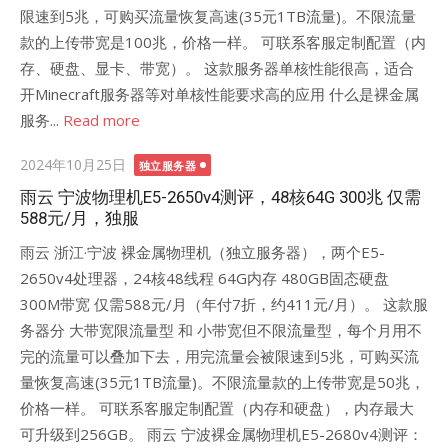
限速到5兆，可购买流量恢复高速(35元1TB流量)。不限流量
款的上传带宽是100兆，价格一样。 可联系客服定制配置（内
存、硬盘、显卡、带宽）。 这款服务器单核性能很高，适合
开Minecraft服务器等对单核性能要求高的应用 什么是裸金属
服务...
Read more
Posted
2024年10月25日
独立服务器
on
雨云 宁波物理机E5-2650v4测评，48核64G 300兆 仅需
588元/月，独服
雨云 浙江·宁波 裸金属物理机（独立服务器），两个E5-
2650v4处理器，24核48线程 64G内存 480GB固态硬盘
300M带宽 仅需588元/月（年付7折，约411元/月）。 这款服
务器分 大带宽限流量型 和 小带宽但不限流量型，每个月用不
完的流量可以叠加下去，用完流量会被限速到5兆，可购买流
量恢复高速(35元1TB流量)。不限流量款的上传带宽是50兆，
价格一样。 可联系客服定制配置（内存和硬盘），内存最大
可升级到256GB。 雨云 宁波裸金属物理机E5-2680v4测评：