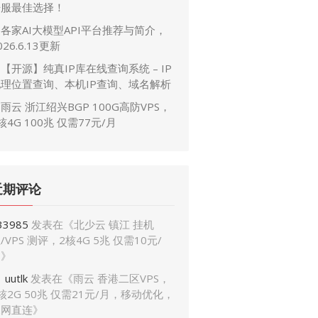
开服最佳选择！
各家AI大模型API平台推荐与简介，
026.6.13更新
【开源】纯真IP库在线查询系统 – IP
地理位置查询、本机IP查询、域名解析
雨云 浙江绍兴BGP 100G高防VPS，
核4G 100兆 仅需77元/月
近期评论
33985
发表在《
北少云 镇江 挂机
/VPS 测评，2核4G 5兆 仅需10元/
月
》
uutlk
发表在《
雨云 香港二区VPS，
核2G 50兆 仅需21元/月，移动优化，
三网直连
》