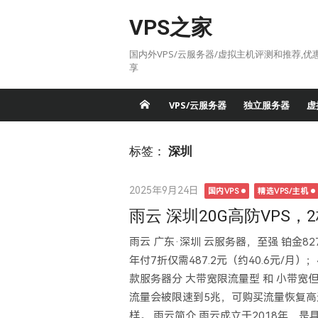
Skip
VPS之家
to
content
国内外VPS/云服务器/虚拟主机评测和推荐,优
享
VPS/云服务器
独立服务器
虚
标签：
深圳
Posted
2025年9月24日
国内VPS
精选VPS/主机
on
雨云 深圳20G高防VPS，2
雨云 广东·深圳 云服务器，至强 铂金827
年付7折仅需487.2元（约40.6元/月）；4
款服务器分 大带宽限流量型 和 小带
流量会被限速到5兆，可购买流量恢复高
样。 雨云简介 雨云成立于2018年，