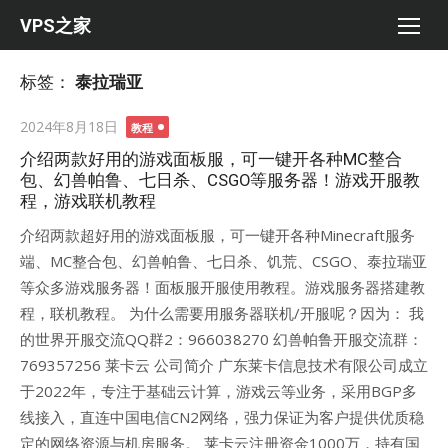
Skip
VPS之家
to
content
标签：
泰拉瑞亚
Posted
2024年8月18日
教程
on
介绍两款好用的游戏面板服，可一键开各种MC整合
包、幻兽帕鲁、七日杀、CSGO等服务器！游戏开服教
程，游戏联机教程
介绍两款超好用的游戏面板服，可一键开各种Minecraft服务
端、MC整合包、幻兽帕鲁、七日杀、饥荒、CSGO、泰拉瑞亚
等众多游戏服务器！面板服开服使用教程。游戏服务器搭建教
程，联机教程。 为什么需要用服务器联机/开服呢？因为： 我
的世界开服交流QQ群2：966038270 幻兽帕鲁开服交流群：
769357256 莱卡云 公司简介 广东莱卡信息技术有限公司成立
于2022年，专注于基础云计算，游戏云等业务，采用BGP多
线接入，直连中国电信CN2网络，强力保证为客户提供优质稳
定的网络资源与机房服务。 莱卡云注册资金1000万，持有国