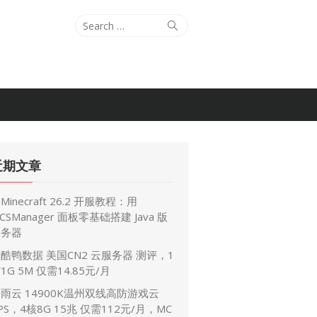
Search
Search
for:
近期文章
Minecraft 26.2 开服教程：用
CSManager 面板零基础搭建 Java 版
服务器
酷鸭数据 美国CN2 云服务器 测评，1
1G 5M 仅需14.85元/月
雨云 14900K温州双线高防游戏云
PS，4核8G 15兆 仅需112元/月，MC