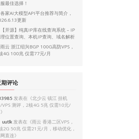
开服最佳选择！
各家AI大模型API平台推荐与简介，
026.6.13更新
【开源】纯真IP库在线查询系统 – IP
地理位置查询、本机IP查询、域名解析
雨云 浙江绍兴BGP 100G高防VPS，
核4G 100兆 仅需77元/月
近期评论
33985
发表在《
北少云 镇江 挂机
/VPS 测评，2核4G 5兆 仅需10元/
月
》
uutlk
发表在《
雨云 香港二区VPS，
核2G 50兆 仅需21元/月，移动优化，
三网直连
》