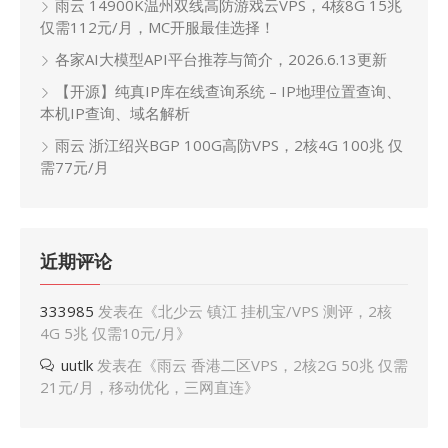
雨云 14900K温州双线高防游戏云VPS，4核8G 15兆
仅需112元/月，MC开服最佳选择！
各家AI大模型API平台推荐与简介，2026.6.13更新
【开源】纯真IP库在线查询系统 – IP地理位置查询、
本机IP查询、域名解析
雨云 浙江绍兴BGP 100G高防VPS，2核4G 100兆 仅
需77元/月
近期评论
333985
发表在《
北少云 镇江 挂机宝/VPS 测评，2核
4G 5兆 仅需10元/月
》
uutlk
发表在《
雨云 香港二区VPS，2核2G 50兆 仅需
21元/月，移动优化，三网直连
》