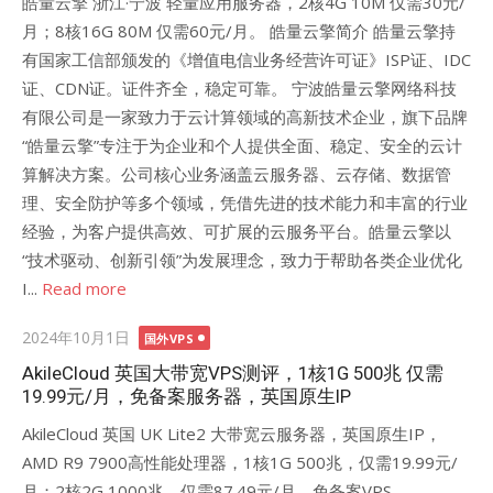
皓量云擎 浙江·宁波 轻量应用服务器，2核4G 10M 仅需30元/
月；8核16G 80M 仅需60元/月。 皓量云擎简介 皓量云擎持
有国家工信部颁发的《增值电信业务经营许可证》ISP证、IDC
证、CDN证。证件齐全，稳定可靠。 宁波皓量云擎网络科技
有限公司是一家致力于云计算领域的高新技术企业，旗下品牌
“皓量云擎”专注于为企业和个人提供全面、稳定、安全的云计
算解决方案。公司核心业务涵盖云服务器、云存储、数据管
理、安全防护等多个领域，凭借先进的技术能力和丰富的行业
经验，为客户提供高效、可扩展的云服务平台。皓量云擎以
“技术驱动、创新引领”为发展理念，致力于帮助各类企业优化
I...
Read more
Posted
2024年10月1日
国外VPS
on
AkileCloud 英国大带宽VPS测评，1核1G 500兆 仅需
19.99元/月，免备案服务器，英国原生IP
AkileCloud 英国 UK Lite2 大带宽云服务器，英国原生IP，
AMD R9 7900高性能处理器，1核1G 500兆，仅需19.99元/
月；2核2G 1000兆，仅需87.49元/月，免备案VPS。