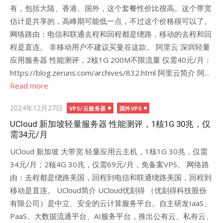
有，包括大陆、香港、国外，这个套餐性价比很高。这个带宽
估计是共享的，高峰期可能低一点，不过这个价格很可以了。
网络路由：电信和联通去程和回程都是绕路，移动的去程和回
程是直连。 非移动用户不建议买曼谷这款。 阿里云 深圳轻量
应用服务器 性能测评，2核1G 200M不限流量 仅需40元/月：
https://blog.zeruns.com/archives/832.html 阿里云简介 阿...
Read more
Posted
2024年12月27日
VPS/云服务器
国外VPS
on
UCloud 新加坡轻量服务器 性能测评，1核1G 30兆，仅
需34元/月
UCloud 新加坡 大带宽 轻量应用云主机，1核1G 30兆，仅需
34元/月；2核4G 30兆，仅需69元/月，免备案VPS。 网络路
由：去程都是绕路美国，回程到电信和联通绕路美国，回程到
移动是直连。 UCloud简介 UCloud优刻得 （优刻得科技股份
有限公司）是中立、安全的云计算服务平台。自主研发IaaS、
PaaS、大数据流通平台、AI服务平台，推出公有云、私有云、