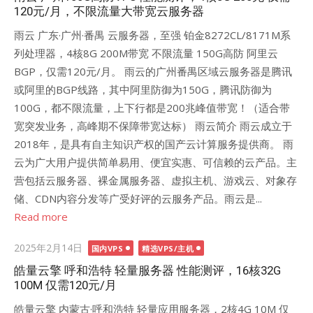
120元/月，不限流量大带宽云服务器
雨云 广东·广州·番禺 云服务器，至强 铂金8272CL/8171M系
列处理器，4核8G 200M带宽 不限流量 150G高防 阿里云
BGP，仅需120元/月。 雨云的广州番禺区域云服务器是腾讯
或阿里的BGP线路，其中阿里防御为150G，腾讯防御为
100G，都不限流量，上下行都是200兆峰值带宽！（适合带
宽突发业务，高峰期不保障带宽达标） 雨云简介 雨云成立于
2018年，是具有自主知识产权的国产云计算服务提供商。 雨
云为广大用户提供简单易用、便宜实惠、可信赖的云产品。主
营包括云服务器、裸金属服务器、虚拟主机、游戏云、对象存
储、CDN内容分发等广受好评的云服务产品。雨云是...
Read more
Posted
2025年2月14日
国内VPS
精选VPS/主机
on
皓量云擎 呼和浩特 轻量服务器 性能测评，16核32G
100M 仅需120元/月
皓量云擎 内蒙古·呼和浩特 轻量应用服务器，2核4G 10M 仅