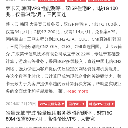
on
莱卡云 韩国VPS 性能测评，双ISP住宅IP，1核1G 100
兆，仅需54元/月，三网直连
莱卡云 韩国 大带宽云服务器，双ISP住宅IP，1核1G 100兆，
仅需54元/月；2核4G 200兆，仅需114元/月，免备案VPS。
网络路由：三网去程分别走CN2-GIA、CUG、CMI直连到韩国
，三网回程分别走CN2-GIA、CUG、CMI直连回国。 莱卡云简
介 广东莱卡信息技术有限公司成立于2022年，专注于基础云
计算，游戏云等业务，采用BGP多线接入，直连中国电信CN2
网络，强力保证为客户提供优质稳定的网络资源与机房服务。
在这个数字化时代，云计算已成为现代企业的关键驱动力。莱
卡云致力于为客户提供卓越的云计算解决方案，帮助您实现业
务的全面优化和卓越发展。 莱...
Read more
Posted
2024年12月25日
VPS/云服务器
国内VPS
精选VPS/主机
on
皓量云擎 宁波 轻量应用服务器 性能测评，8核16G
80M 仅需60元/月，高性价比VPS，大带宽