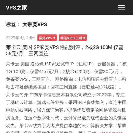
Skip
VPS之家
to
content
标签：
大带宽VPS
Posted
2025年4月24日
国外VPS
精选VPS/主机
on
莱卡云 美国ISP家宽VPS 性能测评，2核2G 100M 仅需
56元/月，三网直连
莱卡云 美国·洛杉矶 ISP家庭宽带IP（住宅IP） 云服务器，1核
1G 100兆，仅需41.6元/月；2核2G 200兆，仅需80元/月，
免备案VPS，三网直连。 网络路由：电信和联通去程直连，移
动去程疑似绕路德国；回程三网直连（走联通4837线路）。
莱卡云简介 广东莱卡信息技术有限公司成立于2022年，专注
于基础云计算，游戏云等业务，采用BGP多线接入，直连中国
电信CN2网络，强力保证为客户提供优质稳定的网络资源与机
房服务。在这个数字化时代，云计算已成为现代企业的关键驱
动力。莱卡云致力于为客户提供卓越的云计算解决方案，帮助