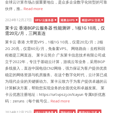
全球云计算市场占据重要地位，是众多企业数字化转型的可靠
伙伴，推...
Read more
Posted
2024年12月27日
VPS/云服务器
港澳台VPS
精选VPS/主机
on
莱卡云 香港BGP云服务器 性能测评，1核1G 10兆，仅
需20元/月，三网直连
莱卡云 香港 大带宽VPS，1核1G 10兆，仅需20元/月；2核
2G 20兆，仅需60元/月，免备案VPS。 网络路由：去程和回
程都是三网直连。 莱卡云简介 广东莱卡信息技术有限公司成
立于2022年，专注于基础云计算，游戏云等业务，采用BGP
多线接入，直连中国电信CN2网络，强力保证为客户提供优质
稳定的网络资源与机房服务。在这个数字化时代，云计算已成
为现代企业的关键驱动力。莱卡云致力于为客户提供卓越的云
计算解决方案，帮助您实现业务的全面优化和卓越发展。 莱
卡云优惠注册地址：https://url.vpszj.cn/lcayun 专属8折优惠
码：zeruns（每个账号仅...
Read more
Posted
2024年12月25日
VPS/云服务器
国外VPS
精选VPS/主机