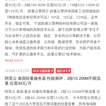
需30元/月；8核16G 80M 仅需60元/月；16核32G 100M 仅
需120元/月。 皓量云擎简介 皓量云擎持有国家工信部颁发的
《增值电信业务经营许可证》ISP证、IDC证、CDN证。证件
齐全，稳定可靠。 宁波皓量云擎网络科技有限公司是一家致
力于云计算领域的高新技术企业，旗下品牌“皓量云擎”专注于
为企业和个人提供全面、稳定、安全的云计算解决方案。公司
核心业务涵盖云服务器、云存储、数据管理、安全防护等多个
领域，凭借先进的技术能力和丰富的行业经验，为客户提供高
效、可扩展的云服务平台。皓量云擎以“技术驱动...
Read more
Posted
2024年12月27日
VPS/云服务器
国外VPS
on
阿里云 泰国轻量服务器 性能测评，2核1G 200M不限流
量 仅需34元/月
阿里云 泰国·曼谷 轻量应用服务器，2核1G 200M不限流量 仅
需34元/月；2核4G 200M 仅需112元/月。 今天阿里云突然上
线了这个200兆大带宽且不限流量的轻量套餐，所有地域都