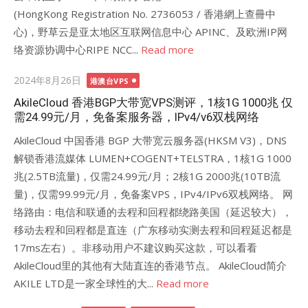
(HongKong Registration No. 2736053 / 香港網上查冊中
心)，野草云是亚太地区互联网信息中心 APINC、及欧洲IP网
络资源协调中心RIPE NCC...
Read more
Posted
2024年8月26日
港澳台VPS
on
AkileCloud 香港BGP大带宽VPS测评，1核1G 1000兆 仅
需24.99元/月，免备案服务器，IPv4/v6双栈网络
AkileCloud 中国香港 BGP 大带宽云服务器(HKSM V3)，DNS
解锁香港流媒体 LUMEN+COGENT+TELSTRA，1核1G 1000
兆(2.5TB流量)，仅需24.99元/月；2核1G 2000兆(10TB流
量)，仅需99.99元/月，免备案VPS，IPv4/IPv6双栈网络。 网
络路由：电信和联通的去程和回程都绕路美国（延迟较大），
移动去程和回程都是直连（广东移动实测去程和回程延迟都是
17ms左右）。非移动用户不建议购买这款，可以看看
AkileCloud里的其他有大陆直连的香港节点。 AkileCloud简介
AKILE LTD是一家全球性的大...
Read more