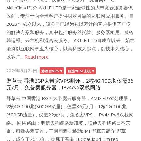
AkileCloud简介 AKILE LTD是一家全球性的大带宽云服务器供
应商，专注于为全球客户提供稳定可靠的互联网应用服务。自
2023年成立以来，该公司已经为数以万计的客户提供了广泛
的解决方案和服务，其中包括服务器托管、服务器租用、服务
器运维、云主机和混合云服务。 AKILE LTD自成立以来，始终
坚持以互联网事业为核心，以高科技为起点，以技术为核心，
以客户...
Read more
Posted
2024年9月24日
港澳台VPS
精选VPS/主机
on
野草云 香港BGP大带宽VPS测评，2核4G 100兆 仅需36
元/月，免备案服务器，IPv4/v6双栈网络
野草云 中国香港 BGP 大带宽云服务器，AMD EPYC处理器，
2核4G 100兆(800GB流量)，仅需36元/月；1核1G 100兆
(600GB流量)，仅需22元/月，免备案VPS，IPv4/IPv6双栈网
络。 网络路由：电信去程绕路新加坡，联通去程绕路日本东
京，移动去程直连，三网回程走移动CMI 野草云简介 野草
云，成立于2012年，隶属于香港 LucidaCloud Limited