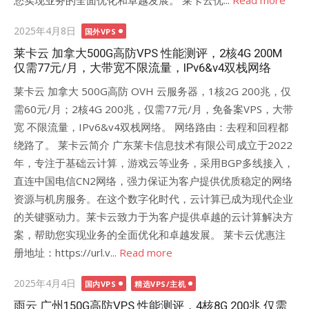
您实现业务的全面优化和卓越发展。 莱卡云优...
Read more
Posted
2025年4月8日
国外VPS
on
莱卡云 加拿大500G高防VPS 性能测评，2核4G 200M
仅需77元/月，大带宽不限流量，IPv6&v4双栈网络
莱卡云 加拿大 500G高防 OVH 云服务器，1核2G 200兆，仅
需60元/月；2核4G 200兆，仅需77元/月，免备案VPS，大带
宽 不限流量，IPv6&v4双栈网络。 网络路由：去程和回程都
绕路了。 莱卡云简介 广东莱卡信息技术有限公司成立于2022
年，专注于基础云计算，游戏云等业务，采用BGP多线接入，
直连中国电信CN2网络，强力保证为客户提供优质稳定的网络
资源与机房服务。在这个数字化时代，云计算已成为现代企业
的关键驱动力。莱卡云致力于为客户提供卓越的云计算解决方
案，帮助您实现业务的全面优化和卓越发展。 莱卡云优惠注
册地址：https://url.v...
Read more
Posted
2025年4月4日
国内VPS
精选VPS/主机
on
雨云 广州150G高防VPS 性能测评，4核8G 200兆 仅需