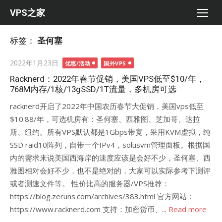
Skip
VPS之家
to
content
标签：
圣何塞
Posted
2022年1月23日
优惠/活动
国外VPS
on
Racknerd：2022年春节促销，美国VPS低至$10/年，
768M内存/1核/13gSSD/1T流量，多机房可选
racknerd开启了2022年中国农历春节大促销，美国vps低至
$10.88/年，可选机房有：圣何塞、西雅图、芝加哥、达拉
斯、纽约。所有VPS默认都是1Gbps带宽，采用KVM虚拟，纯
SSD raid10阵列，自带一个IPv4，solusvm管理面板。根据国
内的需求来说美国西海岸的速度应该是会好不少，圣何塞、西
雅图相对会好不少，也不是绝对的，大家可以实际参考下测评
或者测速文件等。 性价比高的服务器/VPS推荐：
https://blog.zeruns.com/archives/383.html 官方网站：
https://www.racknerd.com 支持：加密货币、...
Read more