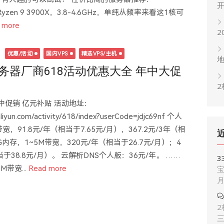
41.html Ryzen 9 3900X，3.8-4.6GHz，单纯从频率来看这1核可
 more
2
日
优惠/活动
国内VPS
精选VPS/主机
务器厂商618活动优惠大全 年中大促
2
年中促销 亿元补贴 活动地址：
aliyun.com/activity/618/index?userCode=jdjc69nf 个人
带宽，91.8元/年（相当于7.65元/月），367.2元/3年（相
4G内存，1~5M带宽，320元/年（相当于26.7元/月）；4
于38.8元/月）。 云解析DNS个人版：36元/年。 ……
3
M带宽...
Read more
宝
2