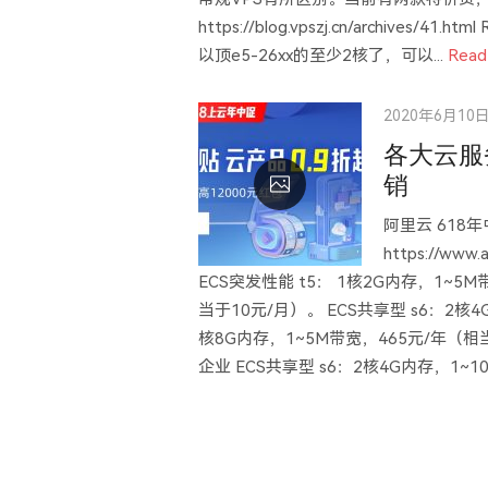
https://blog.vpszj.cn/archives/
以顶e5-26xx的至少2核了，可以...
Read
Posted
2020年6月10
on
各大云服
销
阿里云 618
https://www.
ECS突发性能 t5： 1核2G内存，1~5M
当于10元/月）。 ECS共享型 s6：2核
核8G内存，1~5M带宽，465元/年（相当
企业 ECS共享型 s6：2核4G内存，1~10