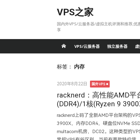
Skip
VPS之家
to
content
国内外VPS/云服务器/虚拟主机评测和推荐,优
享
VPS/云服务器
独立服务器
虚
标签：
内存
Posted
2020年8月22日
国外VPS
on
racknerd：高性能AMD平
(DDR4)/1核(Ryzen 9 3
racknerd上码了全新AMD平台架构的VPS
3900X，内存DDR4，硬盘位NVMe S
multacom机房，DC02。这种类型
常规VPS有所区别。当前有两款特价货