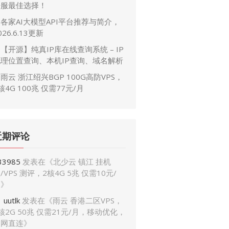
开服最佳选择！
各家AI大模型API平台推荐与简介，
026.6.13更新
【开源】纯真IP库在线查询系统 – IP
地理位置查询、本机IP查询、域名解析
雨云 浙江绍兴BGP 100G高防VPS，
核4G 100兆 仅需77元/月
近期评论
33985
发表在《
北少云 镇江 挂机
/VPS 测评，2核4G 5兆 仅需10元/
月
》
uutlk
发表在《
雨云 香港二区VPS，
核2G 50兆 仅需21元/月，移动优化，
三网直连
》