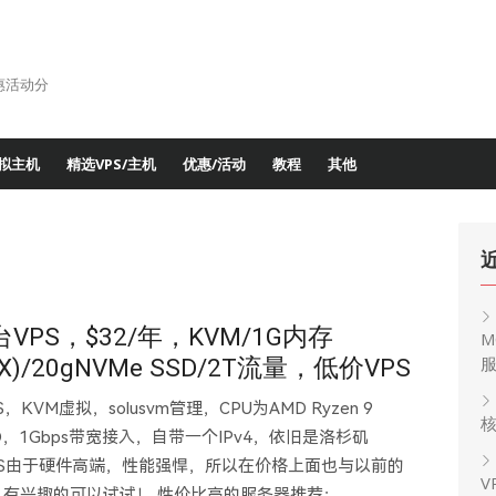
惠活动分
拟主机
精选VPS/主机
优惠/活动
教程
其他
台VPS，$32/年，KVM/1G内存
M
900X)/20gNVMe SSD/2T流量，低价VPS
，KVM虚拟，solusvm管理，CPU为AMD Ryzen 9
核
SD，1Gbps带宽接入，自带一个IPv4，依旧是洛杉矶
的VPS由于硬件高端，性能强悍，所以在价格上面也与以前的
V
，有兴趣的可以试试！ 性价比高的服务器推荐：