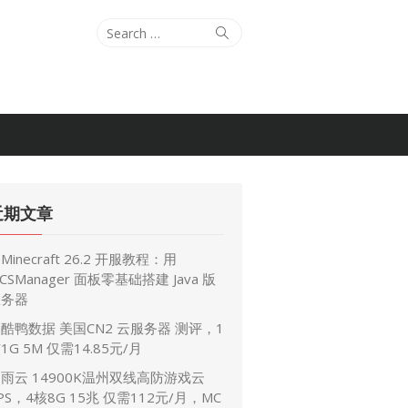
Search
Search
for:
近期文章
Minecraft 26.2 开服教程：用
CSManager 面板零基础搭建 Java 版
服务器
酷鸭数据 美国CN2 云服务器 测评，1
1G 5M 仅需14.85元/月
雨云 14900K温州双线高防游戏云
PS，4核8G 15兆 仅需112元/月，MC