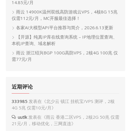
14.85元/月
雨云 14900K温州双线高防游戏云VPS，4核8G 15兆
仅需112元/月，MC开服最佳选择！
各家AI大模型API平台推荐与简介，2026.6.13更新
【开源】纯真IP库在线查询系统 – IP地理位置查询、
本机IP查询、域名解析
雨云 浙江绍兴BGP 100G高防VPS，2核4G 100兆 仅
需77元/月
近期评论
333985
发表在《
北少云 镇江 挂机宝/VPS 测评，2核
4G 5兆 仅需10元/月
》
uutlk
发表在《
雨云 香港二区VPS，2核2G 50兆 仅需
21元/月，移动优化，三网直连
》