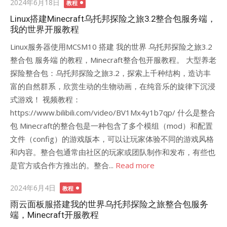
Posted
2024年6月18日
教程
on
Linux搭建Minecraft乌托邦探险之旅3.2整合包服务端，
我的世界开服教程
Linux服务器使用MCSM10 搭建 我的世界 乌托邦探险之旅3.2
整合包 服务端 的教程，Minecraft整合包开服教程。 大型养老
探险整合包：乌托邦探险之旅3.2，探索上千种结构，造访丰
富的自然群系，欣赏生动的生物动画，在纯音乐的旋律下沉浸
式游戏！ 视频教程：
https://www.bilibili.com/video/BV1Mx4y1b7qp/ 什么是整合
包 Minecraft的整合包是一种包含了多个模组（mod）和配置
文件（config）的游戏版本，可以让玩家体验不同的游戏风格
和内容。整合包通常由社区的玩家或团队制作和发布，有些也
是官方或合作方推出的。整合...
Read more
Posted
2024年6月4日
教程
on
雨云面板服搭建我的世界乌托邦探险之旅整合包服务
端，Minecraft开服教程