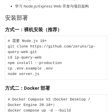
学习 Node.js/Express Web 开发与项目架构
安装部署
方式一：裸机安装（推荐）
# 需要 Node.js 18+

git clone https://github.com/zeruns/ip-
query-web.git

cd ip-query-web

npm install --production

cp .env.example .env

node server.js
方式二：Docker 部署
# Docker Compose V2（Docker Desktop / 
Docker Engine 20.10+）

docker compose up -d --build
