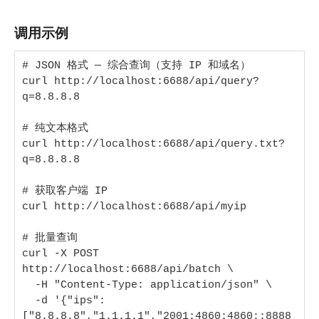
调用示例
# JSON 格式 — 综合查询（支持 IP 和域名）

curl http://localhost:6688/api/query?
q=8.8.8.8

# 纯文本格式

curl http://localhost:6688/api/query.txt?
q=8.8.8.8

# 获取客户端 IP

curl http://localhost:6688/api/myip

# 批量查询

curl -X POST 
http://localhost:6688/api/batch \

  -H "Content-Type: application/json" \

  -d '{"ips":
["8.8.8.8","1.1.1.1","2001:4860:4860::8888