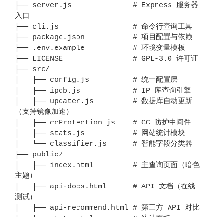
├── server.js              # Express 服务器
入口

├── cli.js                 # 命令行查询工具

├── package.json           # 项目配置与依赖

├── .env.example           # 环境变量模板

├── LICENSE                # GPL-3.0 许可证

├── src/

│   ├── config.js          # 统一配置层

│   ├── ipdb.js            # IP 库查询引擎

│   ├── updater.js         # 数据库自动更新
（支持镜像加速）

│   ├── ccProtection.js    # CC 防护中间件

│   ├── stats.js           # 网站统计模块

│   └── classifier.js      # 智能字段分类器

├── public/

│   ├── index.html         # 主查询页面（暗色
主题）

│   ├── api-docs.html      # API 文档（在线
测试）

│   ├── api-recommend.html # 第三方 API 对比
