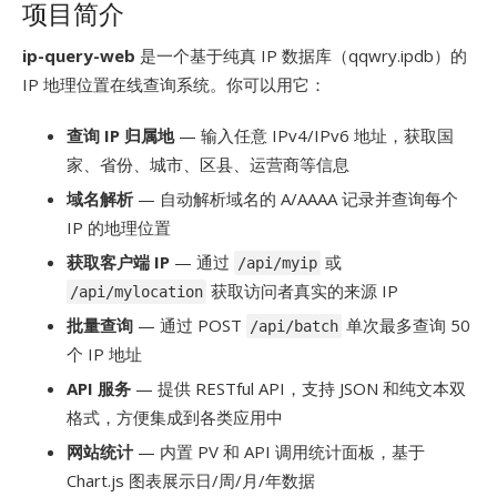
项目简介
ip-query-web
是一个基于纯真 IP 数据库（qqwry.ipdb）的
IP 地理位置在线查询系统。你可以用它：
查询 IP 归属地
— 输入任意 IPv4/IPv6 地址，获取国
家、省份、城市、区县、运营商等信息
域名解析
— 自动解析域名的 A/AAAA 记录并查询每个
IP 的地理位置
获取客户端 IP
— 通过
或
/api/myip
获取访问者真实的来源 IP
/api/mylocation
批量查询
— 通过 POST
单次最多查询 50
/api/batch
个 IP 地址
API 服务
— 提供 RESTful API，支持 JSON 和纯文本双
格式，方便集成到各类应用中
网站统计
— 内置 PV 和 API 调用统计面板，基于
Chart.js 图表展示日/周/月/年数据