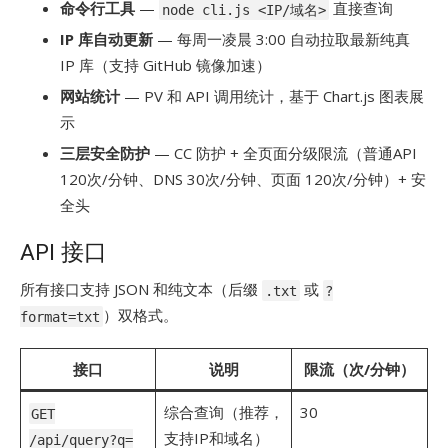
命令行工具
—
直接查询
node cli.js <IP/域名>
IP 库自动更新
— 每周一凌晨 3:00 自动拉取最新纯真
IP 库（支持 GitHub 镜像加速）
网站统计
— PV 和 API 调用统计，基于 Chart.js 图表展
示
三层安全防护
— CC 防护 + 全页面分级限流（普通API
120次/分钟、DNS 30次/分钟、页面 120次/分钟）+ 安
全头
API 接口
所有接口支持 JSON 和纯文本（后缀
或
.txt
?
）双格式。
format=txt
接口
说明
限流（次/分钟）
综合查询（推荐，
30
GET
支持IP和域名）
/api/query?q=