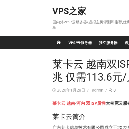
Skip
VPS之家
to
content
国内外VPS/云服务器/虚拟主机评测和推荐,优
享
VPS/云服务器
独立服务器
虚
莱卡云 越南双ISP
兆 仅需113.6元
Posted
Author
2026年1月28日
admin
0
on
莱卡云
越南
·
河内
双ISP属性
大带宽云服务器
莱卡云简介
广东莱卡信息技术有限公司成立于202