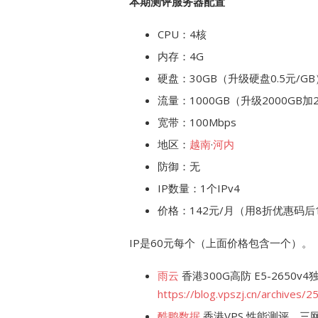
本期测评服务器配置
CPU：4核
内存：4G
硬盘：30GB（升级硬盘0.5元/GB
流量：1000GB（升级2000GB加
宽带：100Mbps
地区：
越南
·
河内
防御：无
IP数量：1个IPv4
价格：142元/月（用8折优惠码后1
IP是60元每个（上面价格包含一个）。
雨云
香港300G高防 E5-2650v
https://blog.vpszj.cn/archives/2
酷鸭数据
香港VPS 性能测评，三网直