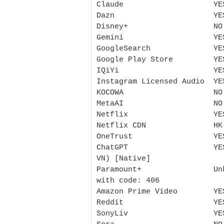
Claude                    YES
Dazn                      YE
Disney+                   NO
Gemini                    YE
GoogleSearch              YES
Google Play Store         YE
IQiYi                     YE
Instagram Licensed Audio  YES
KOCOWA                    NO

MetaAI                    NO 
Netflix                   YE
Netflix CDN               HK

OneTrust                  YE
ChatGPT                   YE
VN) [Native]

Paramount+                Un
with code: 406

Amazon Prime Video        YE
Reddit                    YES
SonyLiv                   YE