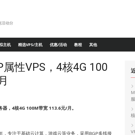
惠活动分
拟主机
精选VPS/主机
优惠/活动
教程
其他
属性VPS，4核4G 100
/月
M
，4核4G 100M带宽 113.6元/月。
核
V
2年，专注于基础云计算，游戏云等业务，采用BGP多线接