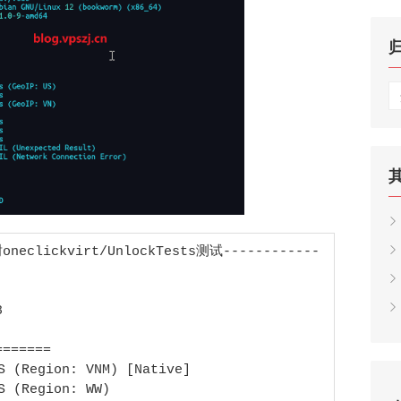
归
档
neclickvirt/UnlockTests测试------------


======

S (Region: VNM) [Native]

 (Region: WW)
