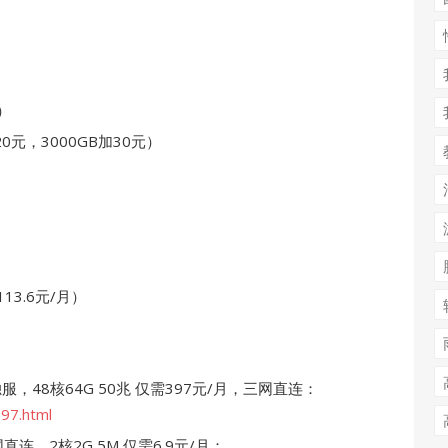
）
20元，3000GB加30元）
13.6元/月）
4独服，48核64G 50兆 仅需397元/月，三网直连：
597.html
连，2核2G 5M 仅需6.9元/月：