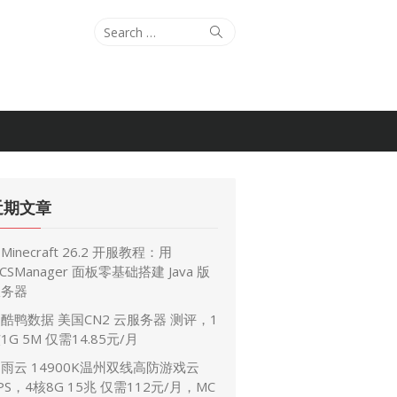
S
S
e
e
a
a
r
r
c
c
h
h
f
o
近期文章
r
:
Minecraft 26.2 开服教程：用
CSManager 面板零基础搭建 Java 版
服务器
酷鸭数据 美国CN2 云服务器 测评，1
1G 5M 仅需14.85元/月
雨云 14900K温州双线高防游戏云
PS，4核8G 15兆 仅需112元/月，MC