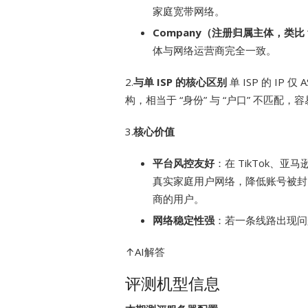
家庭宽带网络。
Company（注册归属主体，类比 
体与网络运营商完全一致。
2.
与单 ISP 的核心区别
单 ISP 的 IP
构，相当于 “身份” 与 “户口” 不匹
3.
核心价值
平台风控友好
：在 TikTok、亚
真实家庭用户网络，降低账号被封、
商的用户。
网络稳定性强
：若一条线路出现问
↑AI解答
评测机型信息