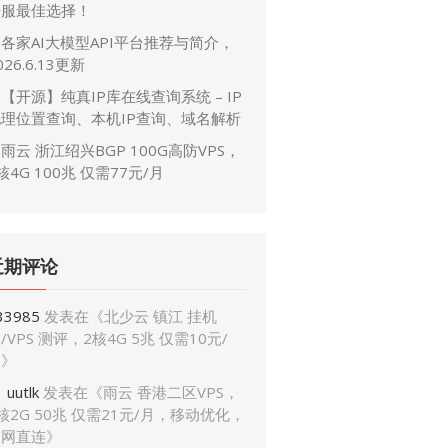
开服最佳选择！
各家AI大模型API平台推荐与简介，
026.6.13更新
【开源】纯真IP库在线查询系统 – IP
地理位置查询、本机IP查询、域名解析
雨云 浙江绍兴BGP 100G高防VPS，
核4G 100兆 仅需77元/月
近期评论
33985
发表在《
北少云 镇江 挂机
/VPS 测评，2核4G 5兆 仅需10元/
月
》
uutlk
发表在《
雨云 香港二区VPS，
核2G 50兆 仅需21元/月，移动优化，
三网直连
》