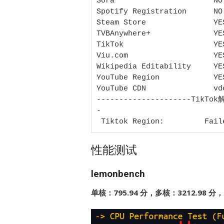
Sora                      NO 
Spotify Registration      NO

Steam Store               YE
TVBAnywhere+              YE
TikTok                    YE
Viu.com                   YES
Wikipedia Editability     YES
YouTube Region            YE
YouTube CDN               vdc
---------------------TikTo
-

 Tiktok Region:         Fail
性能测试
lemonbench
单核：795.94 分，多核：3212.98 分