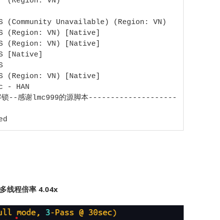
 (Region: VN)

S (Community Unavailable) (Region: VN)

S (Region: VN) [Native]

S (Region: VN) [Native]

 [Native]



S (Region: VN) [Native]

 - HAN

k解锁--感谢lmc999的源脚本--------------------
ed
，多线程倍率 4.04x