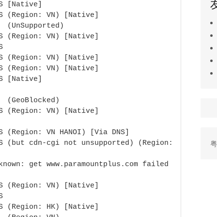
 [Native]

S (Region: VN) [Native]

  (UnSupported)

S (Region: VN) [Native]



S (Region: VN) [Native]

S (Region: VN) [Native]

 [Native]

 (GeoBlocked)

S (Region: VN) [Native]

S (Region: VN HANOI) [Via DNS]

粤
S (but cdn-cgi not unsupported) (Region: 
known: get www.paramountplus.com failed 
S (Region: VN) [Native]



S (Region: HK) [Native]
