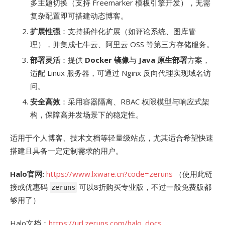
多主题切换（支持 Freemarker 模板引擎开发），无需
复杂配置即可搭建动态博客。
扩展性强
：支持插件化扩展（如评论系统、图库管
理），并集成七牛云、阿里云 OSS 等第三方存储服务。
部署灵活
：提供
Docker 镜像
与
Java 原生部署
方案，
适配 Linux 服务器，可通过 Nginx 反向代理实现域名访
问。
安全高效
：采用容器隔离、RBAC 权限模型与响应式架
构，保障高并发场景下的稳定性。
适用于个人博客、技术文档等轻量级站点，尤其适合希望快速
搭建且具备一定定制需求的用户。
Halo官网:
https://www.lxware.cn?code=zeruns
（使用此链
接或优惠码
可以8折购买专业版，不过一般免费版都
zeruns
够用了）
Halo文档：
https://url.zeruns.com/halo_docs