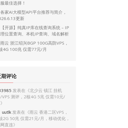
开服最佳选择！
各家AI大模型API平台推荐与简介，
026.6.13更新
【开源】纯真IP库在线查询系统 – IP
地理位置查询、本机IP查询、域名解析
雨云 浙江绍兴BGP 100G高防VPS，
核4G 100兆 仅需77元/月
近期评论
33985
发表在《
北少云 镇江 挂机
/VPS 测评，2核4G 5兆 仅需10元/
月
》
uutlk
发表在《
雨云 香港二区VPS，
核2G 50兆 仅需21元/月，移动优化，
三网直连
》