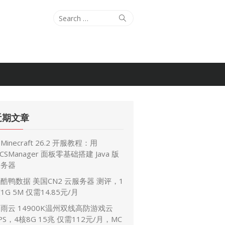
S
S
e
e
a
a
r
r
c
c
h
h
f
o
近期文章
r
:
Minecraft 26.2 开服教程：用
CSManager 面板零基础搭建 Java 版
服务器
酷鸭数据 美国CN2 云服务器 测评，1
1G 5M 仅需14.85元/月
雨云 14900K温州双线高防游戏云
PS，4核8G 15兆 仅需112元/月，MC