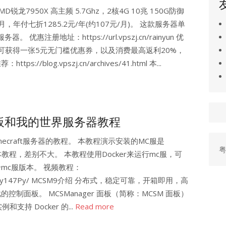
D锐龙7950X 高主频 5.7Ghz，2核4G 10兆 150G防御
/月，年付七折1285.2元/年(约107元/月)。 这款服务器单
优惠注册地址：https://url.vpszj.cn/rainyun 优
账号可获得一张5元无门槛优惠券，以及消费最高返利20%，
blog.vpszj.cn/archives/41.html 本...
板和我的世界服务器教程
necraft服务器的教程。 本教程演示安装的MC服是
粤
考本教程，差别不大。 本教程使用Docker来运行mc服，可
个mc服版本。 视频教程：
eo/BV1Ns4y147Py/ MCSM9介绍 分布式，稳定可靠，开箱即用，高
戏的控制面板。 MCSManager 面板（简称：MCSM 面板）
持 Docker 的...
Read more