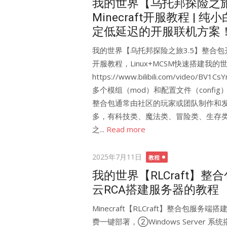
我的世界【乌托邦探险之旅3
Minecraft开服教程 |
定低延迟的开服联机方案
我的世界【乌托邦探险之旅3.5】整合包开服
开服教程，Linux+MCSM快速搭建我
https://www.bilibili.com/vide
多个模组（mod）和配置文件（conf
整合包通常由社区的玩家或团队制作和
多，有科技类、魔法类、冒险类、生存类
之...
Read more
Posted
2025年7月11日
教程
on
我的世界【RLCraft】
云RCA搭建服务器的教程
Minecraft【RLCraft】整合包
费一键部署，②Windows Server 