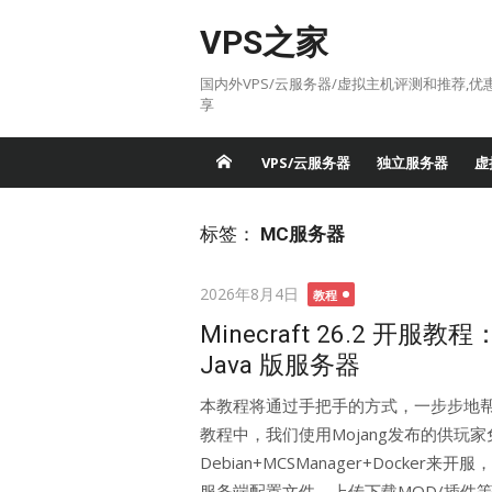
Skip
VPS之家
to
content
国内外VPS/云服务器/虚拟主机评测和推荐,优
享
VPS/云服务器
独立服务器
虚
标签：
MC服务器
Posted
2026年8月4日
教程
on
Minecraft 26.2 开服
Java 版服务器
本教程将通过手把手的方式，一步步地帮助你建
教程中，我们使用Mojang发布的供玩
Debian+MCSManager+Docke
服务端配置文件、上传下载MOD/插件等