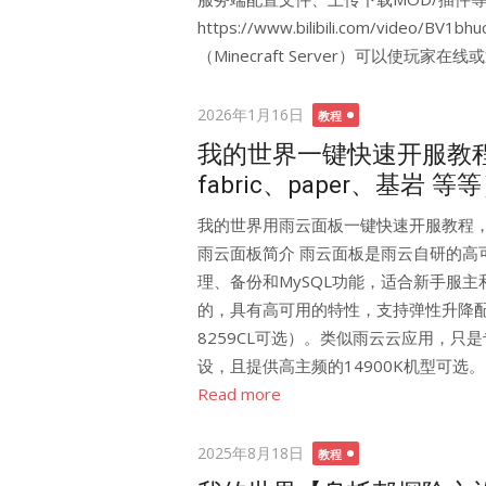
https://www.bilibili.com/video/B
（Minecraft Server）可以使玩家在
Posted
2026年1月16日
教程
on
我的世界一键快速开服教程，
fabric、paper、基岩 等
我的世界用雨云面板一键快速开服教程，支持各
雨云面板简介 雨云面板是雨云自研的高
理、备份和MySQL功能，适合新手服主和单
的，具有高可用的特性，支持弹性升降配，甚至
8259CL可选）。类似雨云云应用，
设，且提供高主频的14900K机型可选。 雨
Read more
Posted
2025年8月18日
教程
on